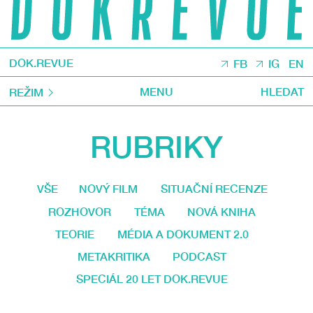
DOK.REVUE
FB
IG
EN
MENU
HLEDAT
REŽIM
RUBRIKY
VŠE
NOVÝ FILM
SITUAČNÍ RECENZE
ROZHOVOR
TÉMA
NOVÁ KNIHA
TEORIE
MÉDIA A DOKUMENT 2.0
METAKRITIKA
PODCAST
SPECIÁL 20 LET DOK.REVUE