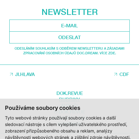
NEWSLETTER
ODESLAT
ODESLÁNÍM SOUHLASÍM S ODBĚREM NEWSLETTERU A ZÁSADAMI
ZPRACOVÁNÍ OSOBNÍCH ÚDAJŮ DOC.DREAM. VÍCE ZDE.
JI.HLAVA
CDF
DOK.REVUE
RUBRIKY
AUTOŘI
Používáme soubory cookies
O DOK.REVUE
Tyto webové stránky používají soubory cookies a další
PODPOŘTE NÁS
KONTAKTY
sledovací nástroje s cílem vylepšení uživatelského prostředí,
zobrazení přizpůsobeného obsahu a reklam, analýzy
návštěvnosti webových stránek a zjištění zdroje návštěvnosti.