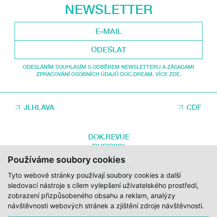
NEWSLETTER
ODESLAT
ODESLÁNÍM SOUHLASÍM S ODBĚREM NEWSLETTERU A ZÁSADAMI
ZPRACOVÁNÍ OSOBNÍCH ÚDAJŮ DOC.DREAM. VÍCE ZDE.
JI.HLAVA
CDF
DOK.REVUE
RUBRIKY
AUTOŘI
Používáme soubory cookies
O DOK.REVUE
PODPOŘTE NÁS
Tyto webové stránky používají soubory cookies a další
KONTAKTY
sledovací nástroje s cílem vylepšení uživatelského prostředí,
zobrazení přizpůsobeného obsahu a reklam, analýzy
návštěvnosti webových stránek a zjištění zdroje návštěvnosti.
© 2012 – 2026 DOC.DREAM