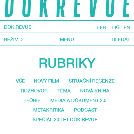
DOK.REVUE
FB
IG
EN
MENU
HLEDAT
REŽIM
RUBRIKY
VŠE
NOVÝ FILM
SITUAČNÍ RECENZE
ROZHOVOR
TÉMA
NOVÁ KNIHA
TEORIE
MÉDIA A DOKUMENT 2.0
METAKRITIKA
PODCAST
SPECIÁL 20 LET DOK.REVUE