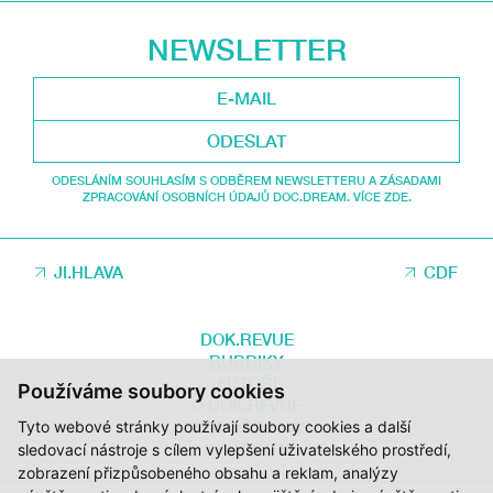
NEWSLETTER
ODESLAT
ODESLÁNÍM SOUHLASÍM S ODBĚREM NEWSLETTERU A ZÁSADAMI
ZPRACOVÁNÍ OSOBNÍCH ÚDAJŮ DOC.DREAM. VÍCE ZDE.
JI.HLAVA
CDF
DOK.REVUE
RUBRIKY
AUTOŘI
Používáme soubory cookies
O DOK.REVUE
PODPOŘTE NÁS
Tyto webové stránky používají soubory cookies a další
KONTAKTY
sledovací nástroje s cílem vylepšení uživatelského prostředí,
zobrazení přizpůsobeného obsahu a reklam, analýzy