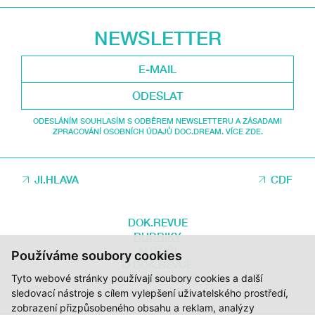
NEWSLETTER
ODESLAT
ODESLÁNÍM SOUHLASÍM S ODBĚREM NEWSLETTERU A ZÁSADAMI
ZPRACOVÁNÍ OSOBNÍCH ÚDAJŮ DOC.DREAM. VÍCE ZDE.
JI.HLAVA
CDF
DOK.REVUE
RUBRIKY
AUTOŘI
Používáme soubory cookies
O DOK.REVUE
Tyto webové stránky používají soubory cookies a další
PODPOŘTE NÁS
KONTAKTY
sledovací nástroje s cílem vylepšení uživatelského prostředí,
zobrazení přizpůsobeného obsahu a reklam, analýzy