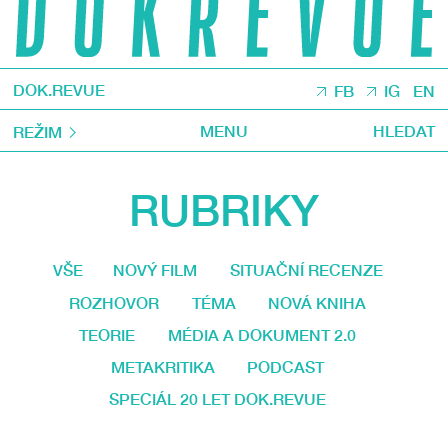
DOK.REVUE
FB
IG
EN
MENU
HLEDAT
REŽIM
RUBRIKY
VŠE
NOVÝ FILM
SITUAČNÍ RECENZE
ROZHOVOR
TÉMA
NOVÁ KNIHA
TEORIE
MÉDIA A DOKUMENT 2.0
METAKRITIKA
PODCAST
SPECIÁL 20 LET DOK.REVUE