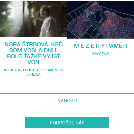
NORA ŠTRBOVÁ. KEĎ
M E Z E R Y PAMĚTI
SOM VOŠLA DNU,
NOVÝ FILM
BOLO ŤAŽKÉ VYJSŤ
VON
ROZHOVOR
,
PODCAST
,
SPECIÁL MFDF
JI.HLAVA
NAHORU
PODPOŘTE NÁS