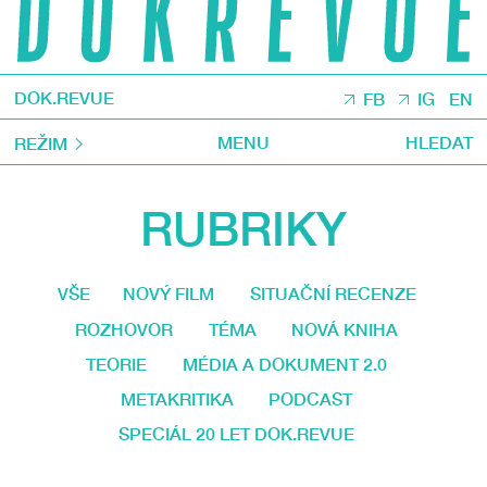
DOK.REVUE
FB
IG
EN
MENU
HLEDAT
REŽIM
RUBRIKY
VŠE
NOVÝ FILM
SITUAČNÍ RECENZE
ROZHOVOR
TÉMA
NOVÁ KNIHA
TEORIE
MÉDIA A DOKUMENT 2.0
METAKRITIKA
PODCAST
SPECIÁL 20 LET DOK.REVUE