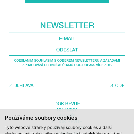
NEWSLETTER
ODESLAT
ODESLÁNÍM SOUHLASÍM S ODBĚREM NEWSLETTERU A ZÁSADAMI
ZPRACOVÁNÍ OSOBNÍCH ÚDAJŮ DOC.DREAM. VÍCE ZDE.
JI.HLAVA
CDF
DOK.REVUE
RUBRIKY
AUTOŘI
Používáme soubory cookies
O DOK.REVUE
Tyto webové stránky používají soubory cookies a další
PODPOŘTE NÁS
KONTAKTY
sledovací nástroje s cílem vylepšení uživatelského prostředí,