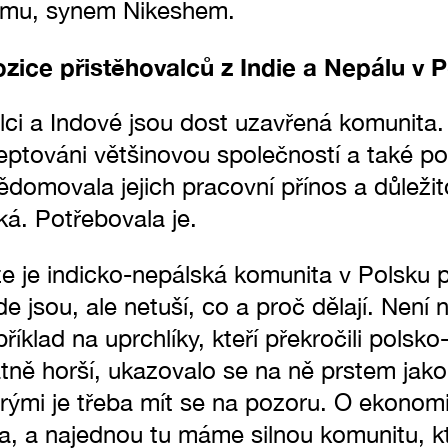
filmu, synem Nikeshem.
zice přistěhovalců z Indie a Nepálu v 
lci a Indové jsou dost uzavřená komunita.
eptováni většinovou společností a také po
ědomovala jejich pracovní přínos a důležit
ská. Potřebovala je.
 že je indicko-nepálská komunita v Polsku
de jsou, ale netuší, co a proč dělají. Není 
říklad na uprchlíky, kteří překročili polsko
tně horší, ukazovalo se na ně prstem jako 
erými je třeba mít se na pozoru. O ekono
a, a najednou tu máme silnou komunitu, k