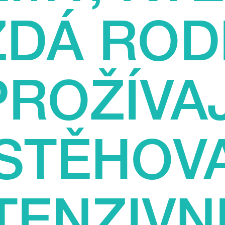
DÁ ROD
PROŽÍVAJ
STĚHOV
TENZIVN