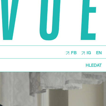
FB
IG
EN
HLEDAT