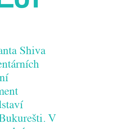
anta Shiva
entárních
ní
ment
staví
Bukurešti. V