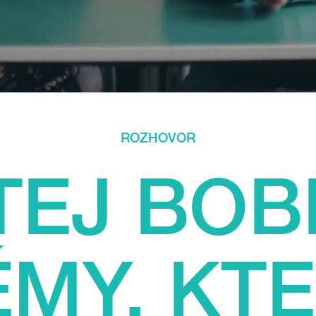
ROZHOVOR
EJ BOB
MY, KTE