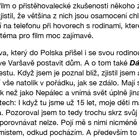
 film o přistěhovalecké zkušenosti někoho 
istil, že většina z nich jsou osamocení chl
ví na telefonu při hovorech s rodinami, kte
 téma pro film moc zajímavé.
a, který do Polska přišel i se svou rodin
Dá
i ve Varšavě postavit dům. A o tom také
estu. Když jsem je poznal blíž, zjistil jsem 
 vše natolik v pořádku, jak se zdálo. Mají 
lák než jako Nepálec a vnímá svět úplně jin
ech: I když tu jsme už 15 let, moje děti ma
á. Pozoroval jsem to tedy trochu skrz svůj
porovnávat nelze. Pojí mě s nimi nicméně
s místem, odkud pocházím. A především to 