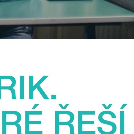
RIK.
RÉ ŘEŠÍ