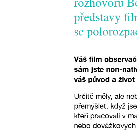
rozhovoru B
představy film
se polorozpad
Váš film observač
sám jste non-nativ
váš původ a život 
Určitě měly, ale neb
přemýšlet, když jse
kteří pracovali v m
nebo dovážkových