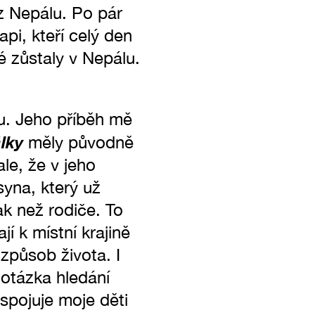
z Nepálu. Po pár
api, kteří celý den
ré zůstaly v Nepálu.
ou. Jeho příběh mě
lky
měly původně
ale, že v jeho
syna, který už
ak než rodiče. To
jí k místní krajině
 způsob života. I
 otázka hledání
spojuje moje děti