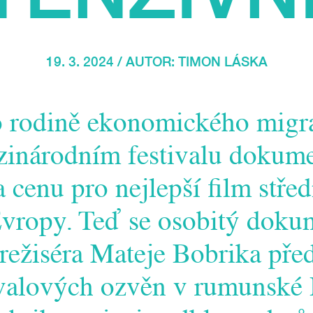
19. 3. 2024 / AUTOR:
TIMON LÁSKA
o rodině ekonomického migr
zinárodním festivalu dokum
a cenu pro nejlepší film střed
vropy. Teď se osobitý doku
režiséra Mateje Bobrika před
ivalových ozvěn v rumunské 