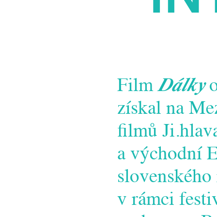
Film
Dálky
získal na Me
filmů Ji.hlav
a východní E
slovenského 
v rámci fest