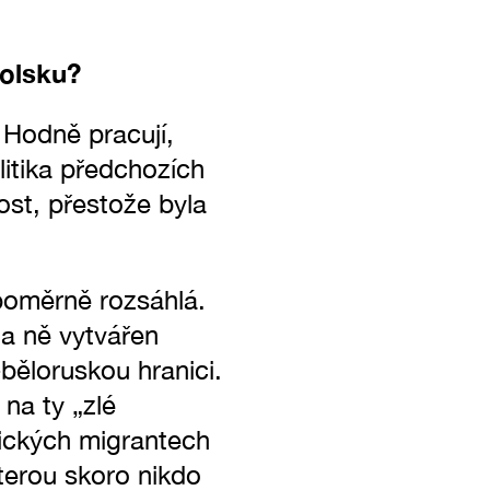
Polsku?
 Hodně pracují,
litika předchozích
ost, přestože byla
 poměrně rozsáhlá.
na ně vytvářen
-běloruskou hranici.
na ty „zlé
mických migrantech
terou skoro nikdo