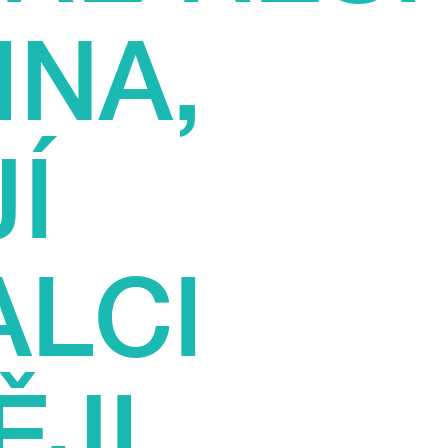
INA,
Í
ALCI
ĚJI