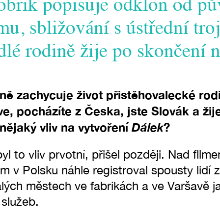
obrik popisuje odklon od pů
u, sbližování s ústřední troji
lé rodině žije po skončení n
ně zachycuje život přistěhovalecké rod
e, pocházíte z Česka, jste Slovák a žij
nějaký vliv na vytvoření
Dálek
?
yl to vliv prvotní, přišel později. Nad fil
m v Polsku náhle registroval spousty lidí z
alých městech ve fabrikách a ve Varšavě ja
 služeb.