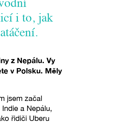
vodní
cí i to, jak
atáčení.
iny z Nepálu. Vy
ete v Polsku. Měly
mem jsem začal
 Indie a Nepálu,
ko řidiči Uberu