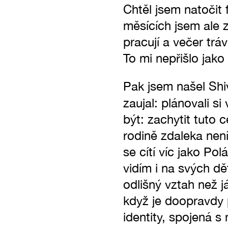
Chtěl jsem natočit
měsících jsem ale zj
pracují a večer trá
To mi nepřišlo jako
Pak jsem našel Shiv
zaujal: plánovali s
být: zachytit tuto c
rodině zdaleka není
se cítí víc jako Po
vidím i na svých dět
odlišný vztah než j
když je doopravdy 
identity, spojená 