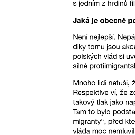
s jedním z hrdinů 
Jaká je obecně po
Není nejlepší. Nepá
díky tomu jsou akc
polských vlád si uv
silně protiimigrant
Mnoho lidí netuší,
Respektive ví, že z
takový tlak jako nap
Tam to bylo podsta
migranty“, před kt
vláda moc nemluvil