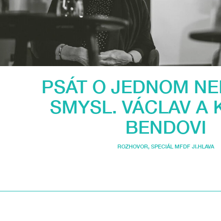
PSÁT O JEDNOM N
SMYSL. VÁCLAV A 
BENDOVI
ROZHOVOR
,
SPECIÁL MFDF JI.HLAVA