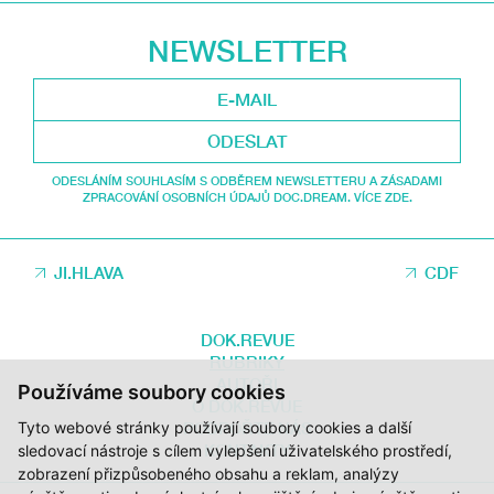
NEWSLETTER
ODESLAT
ODESLÁNÍM SOUHLASÍM S ODBĚREM NEWSLETTERU A ZÁSADAMI
ZPRACOVÁNÍ OSOBNÍCH ÚDAJŮ DOC.DREAM. VÍCE ZDE.
JI.HLAVA
CDF
DOK.REVUE
RUBRIKY
AUTOŘI
Používáme soubory cookies
O DOK.REVUE
Tyto webové stránky používají soubory cookies a další
PODPOŘTE NÁS
KONTAKTY
sledovací nástroje s cílem vylepšení uživatelského prostředí,
zobrazení přizpůsobeného obsahu a reklam, analýzy