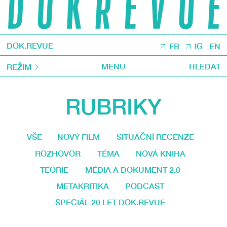
DOK.REVUE
FB
IG
EN
MENU
HLEDAT
REŽIM
RUBRIKY
VŠE
NOVÝ FILM
SITUAČNÍ RECENZE
ROZHOVOR
TÉMA
NOVÁ KNIHA
TEORIE
MÉDIA A DOKUMENT 2.0
METAKRITIKA
PODCAST
SPECIÁL 20 LET DOK.REVUE