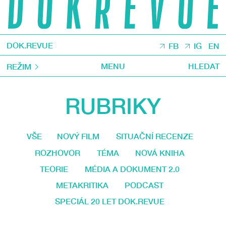
DOK.REVUE
FB
IG
EN
MENU
HLEDAT
REŽIM
RUBRIKY
VŠE
NOVÝ FILM
SITUAČNÍ RECENZE
ROZHOVOR
TÉMA
NOVÁ KNIHA
TEORIE
MÉDIA A DOKUMENT 2.0
METAKRITIKA
PODCAST
SPECIÁL 20 LET DOK.REVUE