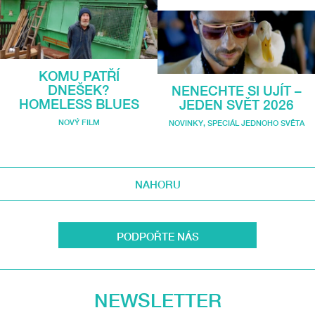
KOMU PATŘÍ
DNEŠEK?
NENECHTE SI UJÍT –
HOMELESS BLUES
JEDEN SVĚT 2026
NOVÝ FILM
NOVINKY
,
SPECIÁL JEDNOHO SVĚTA
NAHORU
PODPOŘTE NÁS
NEWSLETTER