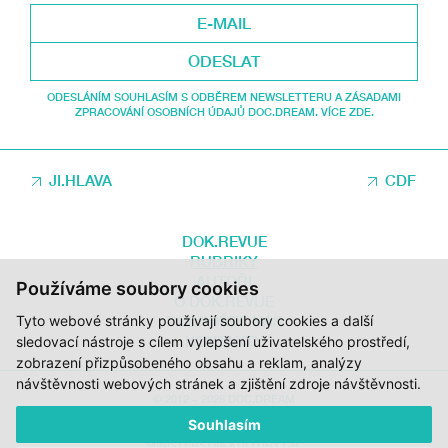
ODESLAT
ODESLÁNÍM SOUHLASÍM S ODBĚREM NEWSLETTERU A ZÁSADAMI
ZPRACOVÁNÍ OSOBNÍCH ÚDAJŮ DOC.DREAM. VÍCE ZDE.
JI.HLAVA
CDF
DOK.REVUE
RUBRIKY
AUTOŘI
Používáme soubory cookies
O DOK.REVUE
Tyto webové stránky používají soubory cookies a další
PODPOŘTE NÁS
KONTAKTY
sledovací nástroje s cílem vylepšení uživatelského prostředí,
zobrazení přizpůsobeného obsahu a reklam, analýzy
návštěvnosti webových stránek a zjištění zdroje návštěvnosti.
© 2012 – 2026 DOC.DREAM
Souhlasím
ZA PODPORY STÁTNÍHO FONDU KINEMATOGRAFIE, KRAJE VYSOČINA A
MINISTERSTVA KULTURY ČR.