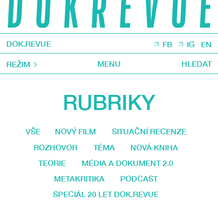
DOK.REVUE
FB
IG
EN
MENU
HLEDAT
REŽIM
RUBRIKY
VŠE
NOVÝ FILM
SITUAČNÍ RECENZE
ROZHOVOR
TÉMA
NOVÁ KNIHA
TEORIE
MÉDIA A DOKUMENT 2.0
METAKRITIKA
PODCAST
SPECIÁL 20 LET DOK.REVUE