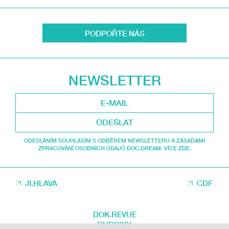
PODPOŘTE NÁS
NEWSLETTER
ODESLAT
ODESLÁNÍM SOUHLASÍM S ODBĚREM NEWSLETTERU A ZÁSADAMI
ZPRACOVÁNÍ OSOBNÍCH ÚDAJŮ DOC.DREAM. VÍCE ZDE.
JI.HLAVA
CDF
DOK.REVUE
RUBRIKY