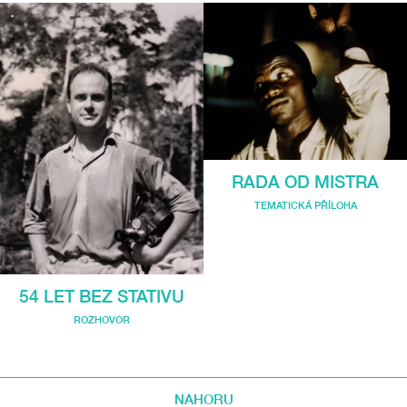
RADA OD MISTRA
TEMATICKÁ PŘÍLOHA
54 LET BEZ STATIVU
ROZHOVOR
NAHORU