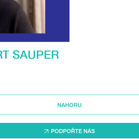
RT SAUPER
NAHORU
PODPOŘTE NÁS