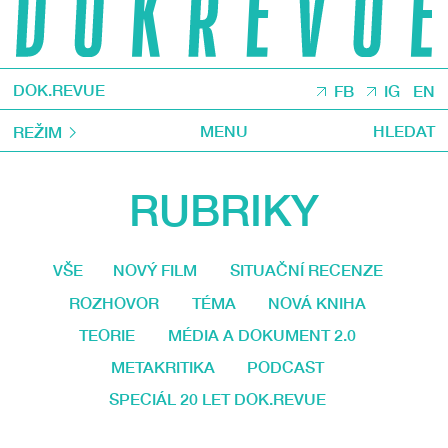
DOK.REVUE
FB
IG
EN
MENU
HLEDAT
REŽIM
RUBRIKY
VŠE
NOVÝ FILM
SITUAČNÍ RECENZE
ROZHOVOR
TÉMA
NOVÁ KNIHA
TEORIE
MÉDIA A DOKUMENT 2.0
METAKRITIKA
PODCAST
SPECIÁL 20 LET DOK.REVUE