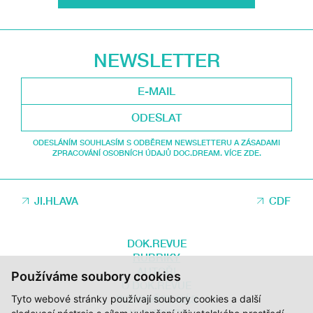
NEWSLETTER
ODESLAT
ODESLÁNÍM SOUHLASÍM S ODBĚREM NEWSLETTERU A ZÁSADAMI
ZPRACOVÁNÍ OSOBNÍCH ÚDAJŮ DOC.DREAM. VÍCE ZDE.
JI.HLAVA
CDF
DOK.REVUE
RUBRIKY
AUTOŘI
Používáme soubory cookies
O DOK.REVUE
Tyto webové stránky používají soubory cookies a další
PODPOŘTE NÁS