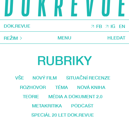
DOK.REVUE
FB
IG
EN
MENU
HLEDAT
REŽIM
RUBRIKY
VŠE
NOVÝ FILM
SITUAČNÍ RECENZE
ROZHOVOR
TÉMA
NOVÁ KNIHA
TEORIE
MÉDIA A DOKUMENT 2.0
METAKRITIKA
PODCAST
SPECIÁL 20 LET DOK.REVUE