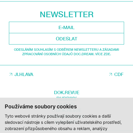
NEWSLETTER
ODESLAT
ODESLÁNÍM SOUHLASÍM S ODBĚREM NEWSLETTERU A ZÁSADAMI
ZPRACOVÁNÍ OSOBNÍCH ÚDAJŮ DOC.DREAM. VÍCE ZDE.
JI.HLAVA
CDF
DOK.REVUE
RUBRIKY
AUTOŘI
Používáme soubory cookies
O DOK.REVUE
PODPOŘTE NÁS
Tyto webové stránky používají soubory cookies a další
KONTAKTY
sledovací nástroje s cílem vylepšení uživatelského prostředí,
zobrazení přizpůsobeného obsahu a reklam, analýzy