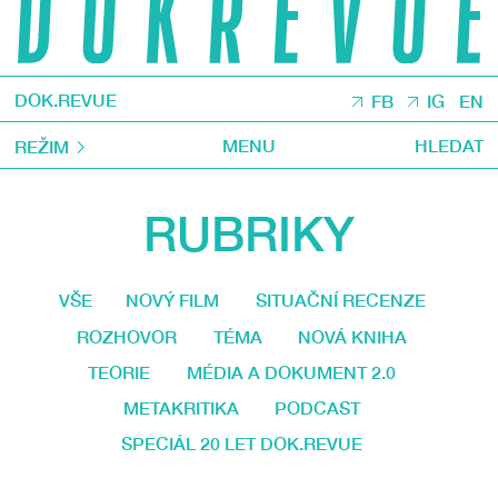
DOK.REVUE
FB
IG
EN
MENU
HLEDAT
REŽIM
RUBRIKY
VŠE
NOVÝ FILM
SITUAČNÍ RECENZE
ROZHOVOR
TÉMA
NOVÁ KNIHA
TEORIE
MÉDIA A DOKUMENT 2.0
METAKRITIKA
PODCAST
SPECIÁL 20 LET DOK.REVUE