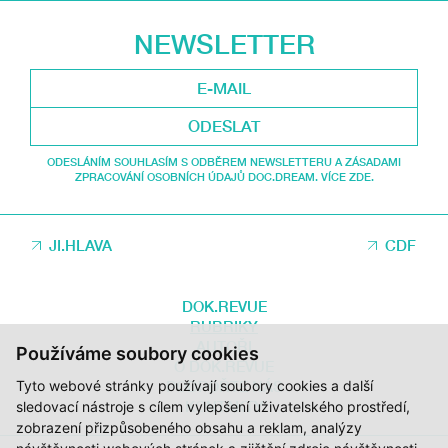
NEWSLETTER
ODESLAT
ODESLÁNÍM SOUHLASÍM S ODBĚREM NEWSLETTERU A ZÁSADAMI
ZPRACOVÁNÍ OSOBNÍCH ÚDAJŮ DOC.DREAM. VÍCE ZDE.
JI.HLAVA
CDF
DOK.REVUE
RUBRIKY
AUTOŘI
Používáme soubory cookies
O DOK.REVUE
Tyto webové stránky používají soubory cookies a další
PODPOŘTE NÁS
KONTAKTY
sledovací nástroje s cílem vylepšení uživatelského prostředí,
zobrazení přizpůsobeného obsahu a reklam, analýzy