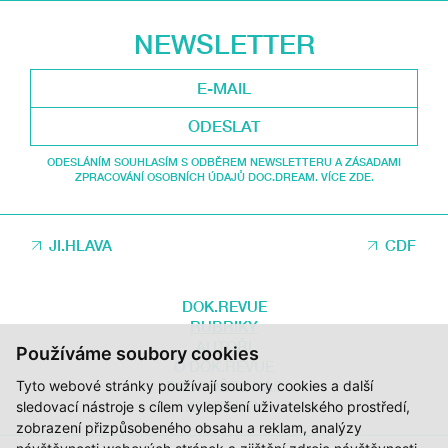
NEWSLETTER
ODESLAT
ODESLÁNÍM SOUHLASÍM S ODBĚREM NEWSLETTERU A ZÁSADAMI
ZPRACOVÁNÍ OSOBNÍCH ÚDAJŮ DOC.DREAM. VÍCE ZDE.
JI.HLAVA
CDF
DOK.REVUE
RUBRIKY
AUTOŘI
Používáme soubory cookies
O DOK.REVUE
Tyto webové stránky používají soubory cookies a další
PODPOŘTE NÁS
KONTAKTY
sledovací nástroje s cílem vylepšení uživatelského prostředí,
zobrazení přizpůsobeného obsahu a reklam, analýzy