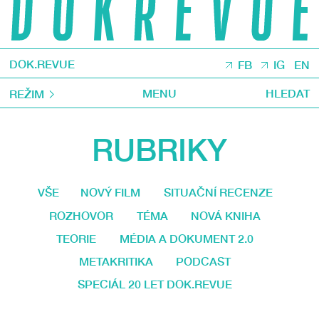
DOK.REVUE
FB
IG
EN
MENU
HLEDAT
REŽIM
RUBRIKY
VŠE
NOVÝ FILM
SITUAČNÍ RECENZE
ROZHOVOR
TÉMA
NOVÁ KNIHA
TEORIE
MÉDIA A DOKUMENT 2.0
METAKRITIKA
PODCAST
SPECIÁL 20 LET DOK.REVUE