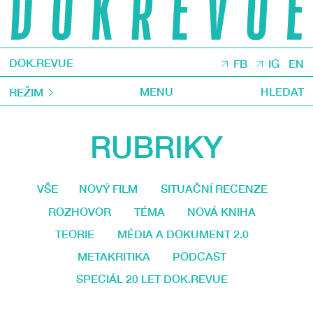
DOK.REVUE
FB
IG
EN
MENU
HLEDAT
REŽIM
RUBRIKY
VŠE
NOVÝ FILM
SITUAČNÍ RECENZE
ROZHOVOR
TÉMA
NOVÁ KNIHA
TEORIE
MÉDIA A DOKUMENT 2.0
METAKRITIKA
PODCAST
SPECIÁL 20 LET DOK.REVUE