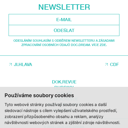
NEWSLETTER
ODESLAT
ODESLÁNÍM SOUHLASÍM S ODBĚREM NEWSLETTERU A ZÁSADAMI
ZPRACOVÁNÍ OSOBNÍCH ÚDAJŮ DOC.DREAM. VÍCE ZDE.
JI.HLAVA
CDF
DOK.REVUE
RUBRIKY
AUTOŘI
Používáme soubory cookies
O DOK.REVUE
Tyto webové stránky používají soubory cookies a další
PODPOŘTE NÁS
KONTAKTY
sledovací nástroje s cílem vylepšení uživatelského prostředí,
zobrazení přizpůsobeného obsahu a reklam, analýzy
návštěvnosti webových stránek a zjištění zdroje návštěvnosti.
© 2012 – 2026 DOC.DREAM