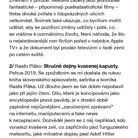
fantastické – připomínají postkatastrofické filmy –
třeba divoká zvířata v liduprázdných ulicích
velkoměst. Snímek také ukazuje, co bychom mohli
udělat, aby se pozitivní změny udržely i poté, co
se vrátíme k normálnímu životu. Není náhoda, že šlo
o nejsledovanější non-fiction pořad v nabídce Apple
TV+ a že dokument byl prodán televizím v řadě zemí
po celém světě.
2/
Stručné dejiny kvasenej kapusty
Rasťo Piško:
.
Petrus 2019. Se zpožděním se mi dostala do rukou
kniha slovenského spisovatele, satirika a komika
Rasťa Piška. Už dlouho jsem se tak dobře nepobavil
jako při jejím čtení. Dílo, které je koncipováno jako
encyklopedie pravé pavědy, je v dnešní době
zaplněné nejrůznějšími „zaručenými zprávami“
na internetu, manipulacemi a fake news
k nezaplacení. Dozvěděl jsem se z něj například, kdo
vynalezl kvašené zelí, co zapříčinilo pád Tunguzského
meteoritu, jaké milostné dopisy psal Adolf Hitler