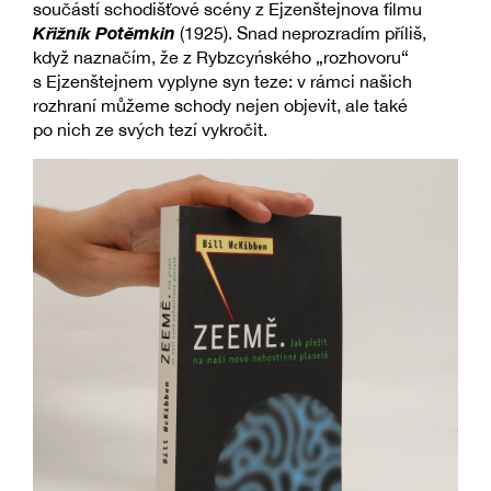
součástí schodišťové scény z Ejzenštejnova filmu
Křižník Potěmkin
(1925). Snad neprozradím příliš,
když naznačím, že z Rybzcyńského „rozhovoru“
s Ejzenštejnem vyplyne syn teze: v rámci našich
rozhraní můžeme schody nejen objevit, ale také
po nich ze svých tezí vykročit.