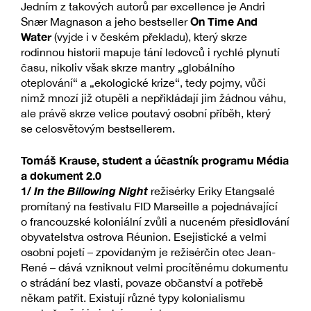
Jedním z takových autorů par excellence je Andri
On Time And
Snær Magnason a jeho bestseller
Water
(vyjde i v českém překladu), který skrze
rodinnou historii mapuje tání ledovců i rychlé plynutí
času, nikoliv však skrze mantry „globálního
oteplování“ a „ekologické krize“, tedy pojmy, vůči
nimž mnozí již otupěli a nepřikládají jim žádnou váhu,
ale právě skrze velice poutavý osobní příběh, který
se celosvětovým bestsellerem.
Tomáš Krause, student a účastník programu Média
a dokument 2.0
1/
In the Billowing Night
režisérky Eriky Etangsalé
promítaný na festivalu FID Marseille a pojednávající
o francouzské koloniální zvůli a nuceném přesidlování
obyvatelstva ostrova Réunion. Esejistické a velmi
osobní pojetí – zpovídaným je režisérčin otec Jean-
René – dává vzniknout velmi procítěnému dokumentu
o strádání bez vlasti, povaze občanství a potřebě
někam patřit. Existují různé typy kolonialismu