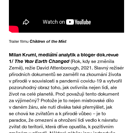
Children of the Mist
Trailer filmu
Milan Kruml, mediální analytik a bloger dok.revue
1/
The Year Earth Changed
(Rok, kdy se změnila
Země), režie David Attenborough, 2021. Slavný režisér
přírodních dokumentů se zaměřil na zkoumání života
v přírodě v souvislosti s pandemií covidu-19 a vytvořil
pozoruhodný obraz toho, jak ovlivnila nejen lidi, ale
život na celé planetě. Proč považuji tento dokument
za výjimečný? Protože je to nejen mistrovské dílo
v daném žáru, ale nutí diváka také přemýšlet, jak
se chová ke zvířatům a k přírodě vůbec – je to
paradox, že omezení a ohrožení lidí vedlo k návratu
zvířat do teritorií, která dříve opustila, k pozitivním
změnám v přírodě. Některé záběry jsou jednoduše