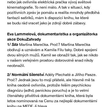
nebo jak ovlivnila elektrická pračka vývoj světové
kinematografie. To není málo. A tak v situaci, kdy
pozitivních zpráv je pomálu a realita mnohdy předbíhá
fantazii satiriků, mám k dispozici knihu, ke které
se budu rád vracet jako je zdroji dobré zábavy.
Eva Lammelová, dokumentaristka a organizátorka
akce DokuZahrady
1/
Síla
Martina Marečka. Proč? Martina Marečka
obdivuji a uznávám a Kamila Filu taky. Dobré spojení
dvou silných mužů. Kamil se obnažil tak, jak se nikdo
v našem veřejném prostoru dobrovolně snad nikdy
neobnažil.
2/
Normální šílenství
Adély Plechaté a Jiřího Pasze.
Proč? Jednak jsou to moji přátelé, ale hlavně mě ta
kniha osobně ovlivnila, protože řeším psychickou
diagnózu (adhd, panickou poruchu) a je to velmi
čtenářsky přívětivá dokumentární kniha, která byla
letos nominovaná na Cenu za nejlepší dokumentární
knihu na MFDF Ji.hlava.