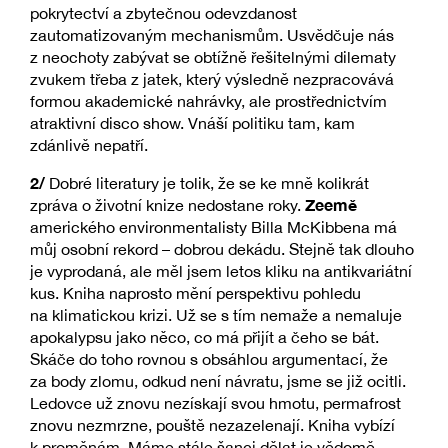
pokrytectví a zbytečnou odevzdanost
zautomatizovaným mechanismům. Usvědčuje nás
z neochoty zabývat se obtížně řešitelnými dilematy
zvukem třeba z jatek, který výsledně nezpracovává
formou akademické nahrávky, ale prostřednictvím
atraktivní disco show. Vnáší politiku tam, kam
zdánlivě nepatří.
2/
Dobré literatury je tolik, že se ke mně kolikrát
Zeemě
zpráva o životní knize nedostane roky.
amerického environmentalisty Billa McKibbena má
můj osobní rekord – dobrou dekádu. Stejně tak dlouho
je vyprodaná, ale měl jsem letos kliku na antikvariátní
kus. Kniha naprosto mění perspektivu pohledu
na klimatickou krizi. Už se s tím nemaže a nemaluje
apokalypsu jako něco, co má přijít a čeho se bát.
Skáče do toho rovnou s obsáhlou argumentací, že
za body zlomu, odkud není návratu, jsme se již ocitli.
Ledovce už znovu nezískají svou hmotu, permafrost
znovu nezmrzne, pouště nezazelenají. Kniha vybízí
k proměnám. Máme stále šanci dělat je vědomě