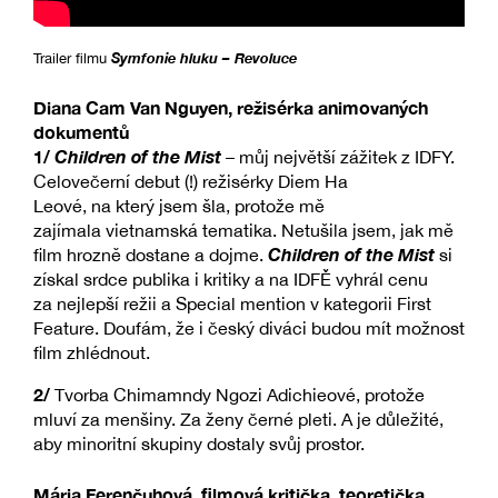
Symfonie hluku – Revoluce
Trailer filmu
Diana Cam Van Nguyen, režisérka animovaných
dokumentů
1/
Children of the Mist
– můj největší zážitek z IDFY.
Celovečerní debut (!) režisérky Diem Ha
Leové, na který jsem šla, protože mě
zajímala vietnamská tematika. Netušila jsem, jak mě
Children of the Mist
film hrozně dostane a dojme.
si
získal srdce publika i kritiky a na IDFĚ vyhrál cenu
za nejlepší režii a Special mention v kategorii First
Feature. Doufám, že i český diváci budou mít možnost
film zhlédnout.
2/
Tvorba Chimamndy Ngozi Adichieové, protože
mluví za menšiny. Za ženy černé pleti. A je důležité,
aby minoritní skupiny dostaly svůj prostor.
Mária Ferenčuhová, filmová kritička, teoretička