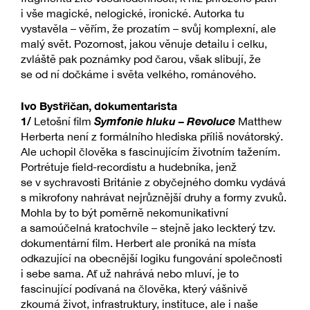
i vše magické, nelogické, ironické. Autorka tu
vystavěla – věřím, že prozatím – svůj komplexní, ale
malý svět. Pozornost, jakou věnuje detailu i celku,
zvláště pak poznámky pod čarou, však slibují, že
se od ní dočkáme i světa velkého, románového.
Ivo Bystřičan, dokumentarista
1/
Symfonie hluku – Revoluce
Letošní film
Matthew
Herberta není z formálního hlediska příliš novátorský.
Ale uchopil člověka s fascinujícím životním tažením.
Portrétuje field-recordistu a hudebníka, jenž
se v sychravosti Británie z obyčejného domku vydává
s mikrofony nahrávat nejrůznější druhy a formy zvuků.
Mohla by to být poměrně nekomunikativní
a samoúčelná kratochvíle – stejně jako leckterý tzv.
dokumentární film. Herbert ale proniká na místa
odkazující na obecnější logiku fungování společnosti
i sebe sama. Ať už nahrává nebo mluví, je to
fascinující podívaná na člověka, který vášnivě
zkoumá život, infrastruktury, instituce, ale i naše