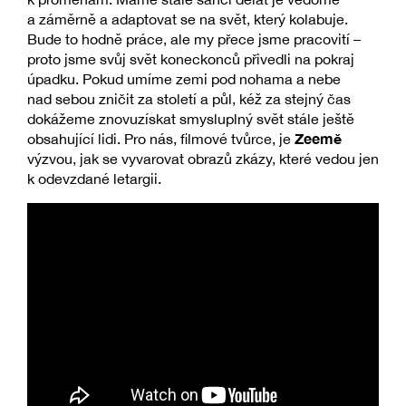
a záměrně a adaptovat se na svět, který kolabuje.
Bude to hodně práce, ale my přece jsme pracovití –
proto jsme svůj svět koneckonců přivedli na pokraj
úpadku. Pokud umíme zemi pod nohama a nebe
nad sebou zničit za století a půl, kéž za stejný čas
dokážeme znovuzískat smysluplný svět stále ještě
Zeemě
obsahující lidi. Pro nás, filmové tvůrce, je
výzvou, jak se vyvarovat obrazů zkázy, které vedou jen
k odevzdané letargii.