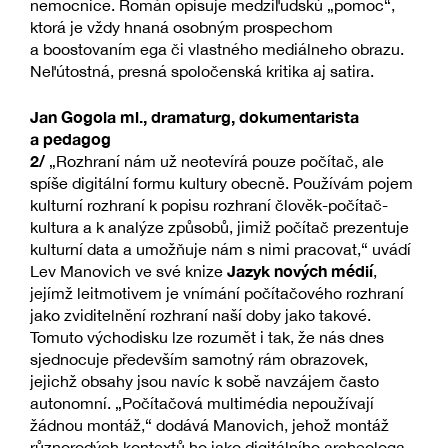
nemocnice. Román opisuje medziľudskú „pomoc“,
ktorá je vždy hnaná osobným prospechom
a boostovaním ega či vlastného mediálneho obrazu.
Neľútostná, presná spoločenská kritika aj satira.
Jan Gogola ml., dramaturg, dokumentarista
a pedagog
2/
„Rozhraní nám už neotevírá pouze počítač, ale
spíše digitální formu kultury obecně. Používám pojem
kulturní rozhraní k popisu rozhraní člověk-počítač-
kultura a k analýze způsobů, jimiž počítač prezentuje
kulturní data a umožňuje nám s nimi pracovat,“ uvádí
Jazyk nových médií
Lev Manovich ve své knize
,
jejímž leitmotivem je vnímání počítačového rozhraní
jako zviditelnění rozhraní naší doby jako takové.
Tomuto východisku lze rozumět i tak, že nás dnes
sjednocuje především samotný rám obrazovek,
jejichž obsahy jsou navíc k sobě navzájem často
autonomní. „Počítačová multimédia nepoužívají
žádnou montáž,“ dodává Manovich, jehož montáž
různorodých kontextů ho jako digitálního archeologa