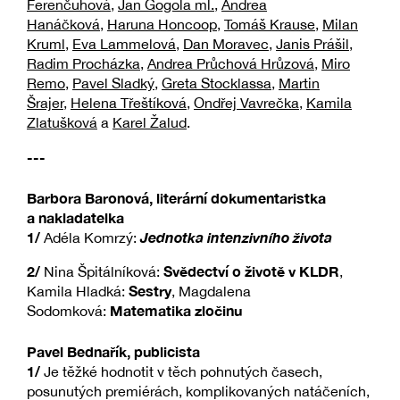
Ferenčuhová
,
Jan Gogola ml.
,
Andrea
Hanáčková
,
Haruna Honcoop
,
Tomáš Krause
,
Milan
Kruml
,
Eva Lammelová
,
Dan Moravec
,
Janis Prášil
,
Radim Procházka
,
Andrea Průchová Hrůzová
,
Miro
Remo
,
Pavel Sladký
,
Greta Stocklassa
,
Martin
Šrajer
,
Helena Třeštíková
,
Ondřej Vavrečka
,
Kamila
Zlatušková
a
Karel Žalud
.
---
Barbora Baronová, literární dokumentaristka
a nakladatelka
1/
Jednotka intenzivního života
Adéla Komrzý:
2/
Svědectví o životě v KLDR
Nina Špitálníková:
,
Sestry
Kamila Hladká:
, Magdalena
Matematika zločinu
Sodomková:
Pavel Bednařík, publicista
1/
Je těžké hodnotit v těch pohnutých časech,
posunutých premiérách, komplikovaných natáčeních,