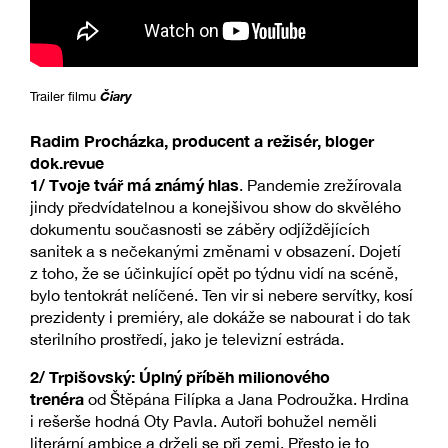
Čiary
Trailer filmu
Radim Procházka, producent a režisér, bloger
dok.revue
1/
Tvoje tvář má známý hlas
. Pandemie zrežírovala
jindy předvídatelnou a konejšivou show do skvělého
dokumentu současnosti se záběry odjíždějících
sanitek a s nečekanými změnami v obsazení. Dojetí
z toho, že se účinkující opět po týdnu vidí na scéně,
bylo tentokrát nelíčené. Ten vir si nebere servítky, kosí
prezidenty i premiéry, ale dokáže se nabourat i do tak
sterilního prostředí, jako je televizní estráda.
2/
Trpišovský: Úplný příběh milionového
trenéra
od Štěpána Filípka a Jana Podroužka. Hrdina
i rešerše hodná Oty Pavla. Autoři bohužel neměli
literární ambice a drželi se při zemi. Přesto je to