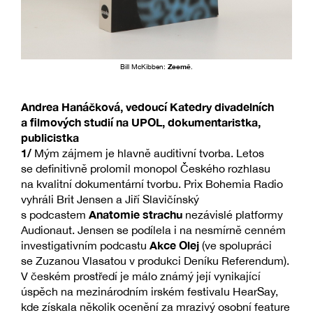
Bill McKibben:
Zeemě
.
Andrea Hanáčková, vedoucí Katedry divadelních
a filmových studií na UPOL, dokumentaristka,
publicistka
1/
Mým zájmem je hlavně auditivní tvorba. Letos
se definitivně prolomil monopol Českého rozhlasu
na kvalitní dokumentární tvorbu. Prix Bohemia Radio
vyhráli Brit Jensen a Jiří Slavičínský
Anatomie strachu
s podcastem
nezávislé platformy
Audionaut. Jensen se podílela i na nesmírně cenném
Akce Olej
investigativním podcastu
(ve spolupráci
se Zuzanou Vlasatou v produkci Deníku Referendum).
V českém prostředí je málo známý její vynikající
úspěch na mezinárodním irském festivalu HearSay,
kde získala několik ocenění za mrazivý osobní feature