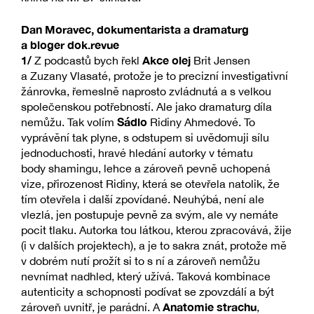
Dan Moravec, dokumentarista a dramaturg
a bloger dok.revue
1/
Akce olej
Z podcastů bych řekl
Brit Jensen
a Zuzany Vlasaté, protože je to precizní investigativní
žánrovka, řemeslně naprosto zvládnutá a s velkou
společenskou potřebností. Ale jako dramaturg díla
Sádlo
nemůžu. Tak volím
Ridiny Ahmedové. To
vyprávění tak plyne, s odstupem si uvědomuji sílu
jednoduchosti, hravé hledání autorky v tématu
body shamingu, lehce a zároveň pevně uchopená
vize, přirozenost Ridiny, která se otevřela natolik, že
tím otevřela i další zpovídané. Neuhýbá, není ale
vlezlá, jen postupuje pevně za svým, ale vy nemáte
pocit tlaku. Autorka tou látkou, kterou zpracovává, žije
(i v dalších projektech), a je to sakra znát, protože mě
v dobrém nutí prožít si to s ní a zároveň nemůžu
nevnímat nadhled, který užívá. Taková kombinace
autenticity a schopnosti podívat se zpovzdálí a být
Anatomie strachu
zároveň uvnitř, je parádní. A
,