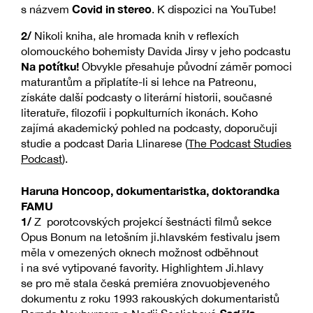
Covid in stereo
s názvem
. K dispozici na YouTube!
2/
Nikoli kniha, ale hromada knih v reflexích
olomouckého bohemisty Davida Jirsy v jeho podcastu
Na potítku!
Obvykle přesahuje původní záměr pomoci
maturantům a připlatíte-li si lehce na Patreonu,
získáte další podcasty o literární historii, současné
literatuře, filozofii i popkulturních ikonách. Koho
zajímá akademický pohled na podcasty, doporučuji
studie a podcast Daria Llinarese (
The Podcast Studies
Podcast
).
Haruna Honcoop, dokumentaristka, doktorandka
FAMU
1/
Z porotcovských projekcí šestnácti filmů sekce
Opus Bonum na letošním ji.hlavském festivalu jsem
měla v omezených oknech možnost odběhnout
i na své vytipované favority. Highlightem Ji.hlavy
se pro mě stala česká premiéra znovuobjeveného
dokumentu z roku 1993 rakouských dokumentaristů