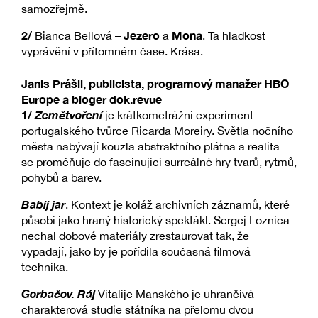
samozřejmě.
2/
Jezero
Mona
Bianca Bellová –
a
. Ta hladkost
vyprávění v přítomném čase. Krása.
Janis Prášil, publicista, programový manažer HBO
Europe a bloger dok.revue
1/
Zemětvoření
je krátkometrážní experiment
portugalského tvůrce Ricarda Moreiry. Světla nočního
města nabývají kouzla abstraktního plátna a realita
se proměňuje do fascinující surreálné hry tvarů, rytmů,
pohybů a barev.
Babij jar
. Kontext je koláž archivních záznamů, které
působí jako hraný historický spektákl. Sergej Loznica
nechal dobové materiály zrestaurovat tak, že
vypadají, jako by je pořídila současná filmová
technika.
Gorbačov. Ráj
Vitalije Manského je uhrančivá
charakterová studie státníka na přelomu dvou