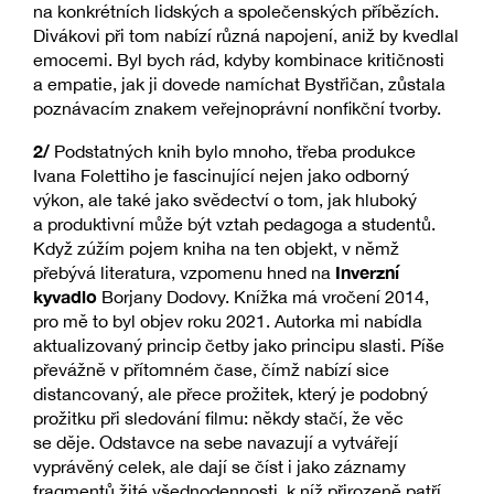
na konkrétních lidských a společenských příbězích.
Divákovi při tom nabízí různá napojení, aniž by kvedlal
emocemi. Byl bych rád, kdyby kombinace kritičnosti
a empatie, jak ji dovede namíchat Bystřičan, zůstala
poznávacím znakem veřejnoprávní nonfikční tvorby.
2/
Podstatných knih bylo mnoho, třeba produkce
Ivana Folettiho je fascinující nejen jako odborný
výkon, ale také jako svědectví o tom, jak hluboký
a produktivní může být vztah pedagoga a studentů.
Když zúžím pojem kniha na ten objekt, v němž
Inverzní
přebývá literatura, vzpomenu hned na
kyvadlo
Borjany Dodovy. Knížka má vročení 2014,
pro mě to byl objev roku 2021. Autorka mi nabídla
aktualizovaný princip četby jako principu slasti. Píše
převážně v přítomném čase, čímž nabízí sice
distancovaný, ale přece prožitek, který je podobný
prožitku při sledování filmu: někdy stačí, že věc
se děje. Odstavce na sebe navazují a vytvářejí
vyprávěný celek, ale dají se číst i jako záznamy
fragmentů žité všednodennosti, k níž přirozeně patří