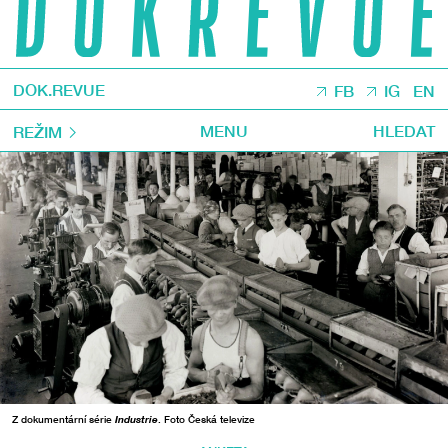
DOK.REVUE
FB
IG
EN
MENU
HLEDAT
REŽIM
Z dokumentární série
Industrie
. Foto Česká televize