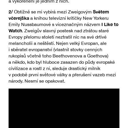
a vykořenění je jedním z nich.
2/
Světem
Obtížně se mi vybírá mezi Zweigovým
včerejška
a knihou televizní kritičky New Yorkeru
I Like to
Emily Nussbaumové s víceznačným názvem
Watch
. Zweigův slavný postesk nad ztrátou staré
Evropy přelomu století neztratil nic na své drtivé
melancholii a neštěstí. Nejen velký Evropan, ale
i sběratel evropanství (vlastnil stovky cenných
rukopisů včetně toho Beethovenova a Goethova)
a někdo, kdo byl hluboce zasazen do půdy evropské
civilizace a rostl z ní, sleduje drastický milník
v podobě první světové války a přerušení vazeb mezi
národy. Nesmí se opakovat.