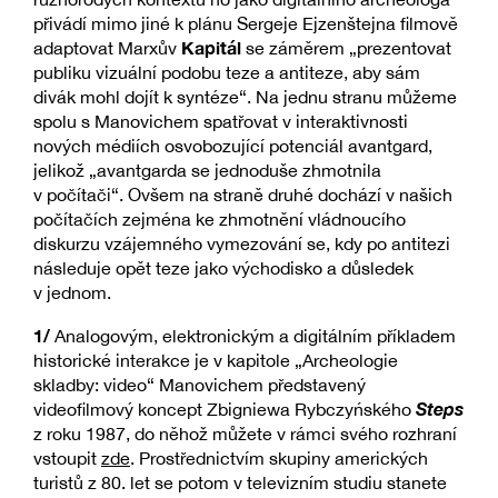
přivádí mimo jiné k plánu Sergeje Ejzenštejna filmově
Kapitál
adaptovat Marxův
se záměrem „prezentovat
publiku vizuální podobu teze a antiteze, aby sám
divák mohl dojít k syntéze“. Na jednu stranu můžeme
spolu s Manovichem spatřovat v interaktivnosti
nových médiích osvobozující potenciál avantgard,
jelikož „avantgarda se jednoduše zhmotnila
v počítači“. Ovšem na straně druhé dochází v našich
počítačích zejména ke zhmotnění vládnoucího
diskurzu vzájemného vymezování se, kdy po antitezi
následuje opět teze jako východisko a důsledek
v jednom.
1/
Analogovým, elektronickým a digitálním příkladem
historické interakce je v kapitole „Archeologie
skladby: video“ Manovichem představený
Steps
videofilmový koncept Zbigniewa Rybczyńského
z roku 1987, do něhož můžete v rámci svého rozhraní
vstoupit
zde
. Prostřednictvím skupiny amerických
turistů z 80. let se potom v televizním studiu stanete