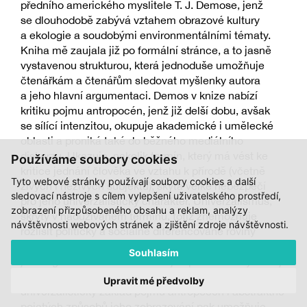
předního amerického myslitele T. J. Demose, jenž
se dlouhodobě zabývá vztahem obrazové kultury
a ekologie a soudobými environmentálními tématy.
Kniha mě zaujala již po formální stránce, a to jasně
vystavenou strukturou, která jednoduše umožňuje
čtenářkám a čtenářům sledovat myšlenky autora
a jeho hlavní argumentaci. Demos v knize nabízí
kritiku pojmu antropocén, jenž již delší dobu, avšak
se sílící intenzitou, okupuje akademické i umělecké
oblasti a proniká také do běžného mediálního
diskurzu. Ukazuje, nakolik termín, který má vést ke
Používáme soubory cookies
kritice jednání člověka ve vztahu k přírodě (včetně
Tyto webové stránky používají soubory cookies a další
živých i neživých subjektů), skýtá velké nebezpečí
sledovací nástroje s cílem vylepšení uživatelského prostředí,
pro jeho univerzalistický charakter. Univerzalismus,
zobrazení přizpůsobeného obsahu a reklam, analýzy
skrytý v nadužívaném termínu, totiž znemožňuje
návštěvnosti webových stránek a zjištění zdroje návštěvnosti.
rozlišit politicky a sociálně diferencované roviny
problému, například to, že projevy klimatické změny
Souhlasím
jsou v globálním měřítku nestejně produkovány a mají
různé dopady v různých částech světa. Tento
Upravit mé předvolby
univerzalistický základ pojmu antropocén i abstraktně
pojatých způsobů jeho zobrazování pak umožňuje