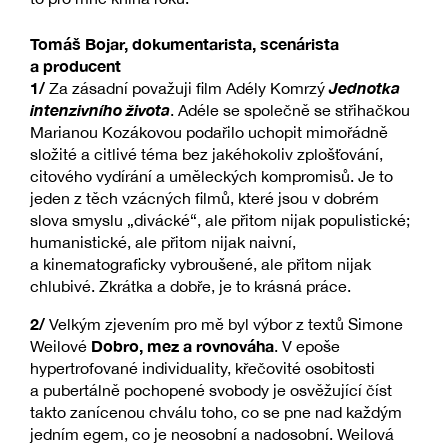
Tomáš Bojar, dokumentarista, scenárista
a producent
1/
Jednotka
Za zásadní považuji film Adély Komrzý
intenzivního života
. Adéle se společně se střihačkou
Marianou Kozákovou podařilo uchopit mimořádně
složité a citlivé téma bez jakéhokoliv zplošťování,
citového vydírání a uměleckých kompromisů. Je to
jeden z těch vzácných filmů, které jsou v dobrém
slova smyslu „divácké“, ale přitom nijak populistické;
humanistické, ale přitom nijak naivní,
a kinematograficky vybroušené, ale přitom nijak
chlubivé. Zkrátka a dobře, je to krásná práce.
2/
Velkým zjevením pro mě byl výbor z textů Simone
Dobro, mez a rovnováha
Weilové
. V epoše
hypertrofované individuality, křečovité osobitosti
a pubertálně pochopené svobody je osvěžující číst
takto zanícenou chválu toho, co se pne nad každým
jedním egem, co je neosobní a nadosobní. Weilová