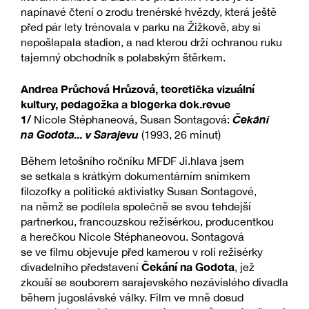
napínavé čtení o zrodu trenérské hvězdy, která ještě
před pár lety trénovala v parku na Žižkově, aby si
nepošlapala stadion, a nad kterou drží ochranou ruku
tajemný obchodník s polabským štěrkem.
Andrea Průchová Hrůzová, teoretička vizuální
kultury, pedagožka a blogerka dok.revue
1/
Čekání
Nicole Stéphaneová, Susan Sontagová:
na Godota... v Sarajevu
(1993, 26 minut)
Během letošního ročníku MFDF Ji.hlava jsem
se setkala s krátkým dokumentárním snímkem
filozofky a politické aktivistky Susan Sontagové,
na němž se podílela společně se svou tehdejší
partnerkou, francouzskou režisérkou, producentkou
a herečkou Nicole Stéphaneovou. Sontagová
se ve filmu objevuje před kamerou v roli režisérky
Čekání na Godota
divadelního představení
, jež
zkouší se souborem sarajevského nezávislého divadla
během jugoslávské války. Film ve mně dosud