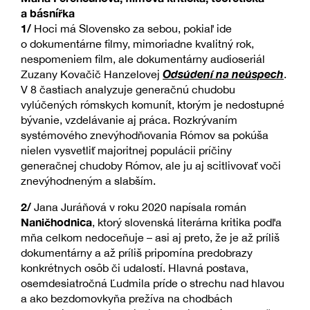
a básnířka
1/
Hoci má Slovensko za sebou, pokiaľ ide
o dokumentárne filmy, mimoriadne kvalitný rok,
nespomeniem film, ale dokumentárny audioseriál
Odsúdení na neúspech
Zuzany Kovačič Hanzelovej
.
V 8 častiach analyzuje generačnú chudobu
vylúčených rómskych komunít, ktorým je nedostupné
bývanie, vzdelávanie aj práca. Rozkrývaním
systémového znevýhodňovania Rómov sa pokúša
nielen vysvetliť majoritnej populácii príčiny
generačnej chudoby Rómov, ale ju aj scitlivovať voči
znevýhodneným a slabším.
2/
Jana Juráňová v roku 2020 napísala román
Naničhodnica
, ktorý slovenská literárna kritika podľa
mňa celkom nedoceňuje – asi aj preto, že je až príliš
dokumentárny a až príliš pripomína predobrazy
konkrétnych osôb či udalostí. Hlavná postava,
osemdesiatročná Ľudmila príde o strechu nad hlavou
a ako bezdomovkyňa prežíva na chodbách