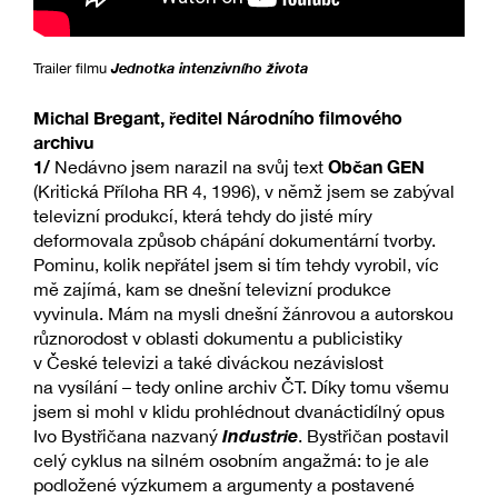
Jednotka intenzivního života
Trailer filmu
Michal Bregant, ředitel Národního filmového
archivu
1/
Občan GEN
Nedávno jsem narazil na svůj text
(Kritická Příloha RR 4, 1996), v němž jsem se zabýval
televizní produkcí, která tehdy do jisté míry
deformovala způsob chápání dokumentární tvorby.
Pominu, kolik nepřátel jsem si tím tehdy vyrobil, víc
mě zajímá, kam se dnešní televizní produkce
vyvinula. Mám na mysli dnešní žánrovou a autorskou
různorodost v oblasti dokumentu a publicistiky
v České televizi a také diváckou nezávislost
na vysílání – tedy online archiv ČT. Díky tomu všemu
jsem si mohl v klidu prohlédnout dvanáctidílný opus
Industrie
Ivo Bystřičana nazvaný
. Bystřičan postavil
celý cyklus na silném osobním angažmá: to je ale
podložené výzkumem a argumenty a postavené