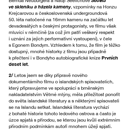
Seděla
Bernda Neuburgera a Nadji Seelichové
ve skleníku a házela kameny
, vzpomínky na Honzu
Krejcarovou a československá undergroundová
50. léta natočené na 16mm kameru na začátku let
devadesátých s českými protagonisty, ve filmu však
mluvící v němčině (za což jim patří veškerý respekt
i uznání za jejich performativní vystoupení), v čele
s Egonem Bondym. Vzhledem k tomu, že film je těžko
dostupný, mnohé historky z filmu jsou případně
Prvních
k přečtení i v Bondyho autobiografické knize
deset let
.
2/
Letos jsem se díky přípravě nového
dokumentárního filmu o islandských spisovatelích,
který připravujeme ve spolupráci s brněnským
nakladatelstvím Větrné mlýny, měla příležitost ponořit
do světa islandské literatury a s některými spisovateli
se na Islandu setkat. Islandská literatura vychází
z bohaté historie tohoto ledového ostrova a často je
úzce spjatá s přírodou, se kterou jsou kvůli extrémním
přírodním podmínkám autoři mnohem úžeji spjati.