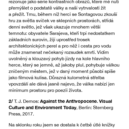
rezonuje jako série kontrastních obrazů, které mě nutí
přemýšlet o podstatě války a naší vytrvalosti žít
a přežít. Tmu, během níž herci se Sontagovou zkouší
hru za světla svíček ve sklepních prostorách, střídá
denní světlo, jež však ukazuje mnohem větší
temnotu: obyvatele Sarajeva, kteří trpí nedostatkem
základních surovin, žijí uprostřed trosek
architektonických perel a pro něž i cesta pro vodu
může znamenat nečekaný rozsudek smrti. Vidím
uvolněný a klouzavý pohyb jízdy na kole hlavního
herce, který se jemně, až jakoby plul, pohybuje válkou
zničeným městem, jež v daný moment působí spíše
jako filmová kulisa. Důrazná kulometná střelba
vpovzdálí ale dává jasně najevo, že válka nabízí jen
minimum prostoru pro poezii života.
2/
Against the Anthropocene. Visual
T. J. Demos:
Culture and Environment Today
, Berlin: Sternberg
Press, 2017.
Na sklonku roku jsem se dostala k četbě útlé knížky