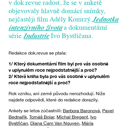
v dok.revue radost, že se v anketě
objevovaly hlavně domácí snímky,
nejčastěji film Adély Komrzý
Jednotka
intenzivního života
a dokumentární
série
Industrie
Ivo Bystřičana.
Redakce dok.revue se ptala:
1/ Který dokumentární film byl pro vás osobně
v uplynulém roce nejpodstatnější a proč?
2/ Která kniha byla pro vás osobně v uplynulém
roce nejpodstatnější a proč?
Rok vzniku, ani země původu nerozhodují. Níže
najdete odpovědi, které do redakce dorazily.
Ankety se letos zúčastnili:
Barbora Baronová
,
Pavel
Bednařík
,
Tomáš Bojar
,
Michal Bregant
,
Ivo
Bystřičan
,
Diana Cam Van Nguyen
,
Mária