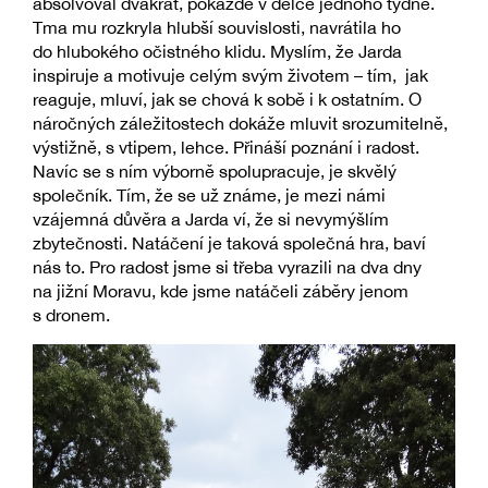
absolvoval dvakrát, pokaždé v délce jednoho týdne.
Tma mu rozkryla hlubší souvislosti, navrátila ho
do hlubokého očistného klidu. Myslím, že Jarda
inspiruje a motivuje celým svým životem – tím, jak
reaguje, mluví, jak se chová k sobě i k ostatním. O
náročných záležitostech dokáže mluvit srozumitelně,
výstižně, s vtipem, lehce. Přináší poznání i radost.
Navíc se s ním výborně spolupracuje, je skvělý
společník. Tím, že se už známe, je mezi námi
vzájemná důvěra a Jarda ví, že si nevymýšlím
zbytečnosti. Natáčení je taková společná hra, baví
nás to. Pro radost jsme si třeba vyrazili na dva dny
na jižní Moravu, kde jsme natáčeli záběry jenom
s dronem.