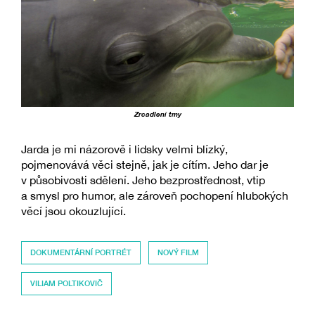
Zrcadlení tmy
Jarda je mi názorově i lidsky velmi blízký,
pojmenovává věci stejně, jak je cítím. Jeho dar je
v působivosti sdělení. Jeho bezprostřednost, vtip
a smysl pro humor, ale zároveň pochopení hlubokých
věcí jsou okouzlující.
DOKUMENTÁRNÍ PORTRÉT
NOVÝ FILM
VILIAM POLTIKOVIČ