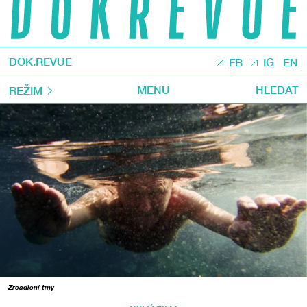
DOK.REVUE
FB
IG
EN
MENU
HLEDAT
REŽIM
Zrcadlení tmy