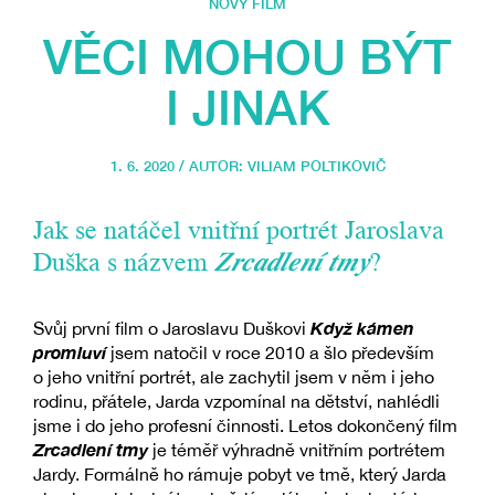
NOVÝ FILM
VĚCI MOHOU BÝT
I JINAK
1. 6. 2020 / AUTOR:
VILIAM POLTIKOVIČ
Jak se natáčel vnitřní portrét Jaroslava
Duška s názvem
Zrcadlení tmy
?
Když kámen
Svůj první film o Jaroslavu Duškovi
promluví
jsem natočil v roce 2010 a šlo především
o jeho vnitřní portrét, ale zachytil jsem v něm i jeho
rodinu, přátele, Jarda vzpomínal na dětství, nahlédli
jsme i do jeho profesní činnosti. Letos dokončený film
Zrcadlení tmy
je téměř výhradně vnitřním portrétem
Jardy. Formálně ho rámuje pobyt ve tmě, který Jarda