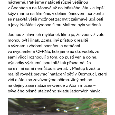
nádherné. Pak jsme natáčeli různě většinou
v Čechách a na Moravě až do loňského léta. Je lepší,
když máme na film čas, v delším časovém horizontu
se naskýtá větší možnost zachytit zajímavé události
a jevy. Naštěstí výrobce filmu Maitrea byla vstřícná.
Jednou z hlavních myšlenek filmu je, že věci v životě
mohou být i jinak. Zcela jiný přístup k realitě
a významu vědomí podněcuje natáčení
ve švýcarském CERNu, kde jsme se dozvěděli, že
sami vědci rozhodují o tom, co pustí ven a co ne.
Výsledky výzkumů jsou totiž tak převratné, že
se s nimi sami nemůžou srovnat… Přístup k zažité
realitě rovněž převrací natáčení dětí v Olomouci, které
vidí a čtou se zavázanýma očima. Jiný pohled
na dějiny zase nabízí sekvence z Atom muzea –
bývalého přísně utajeného skladu jaderných hlavic.