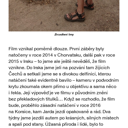
Zrcadlení tmy
Film vznikal poměrně dlouze. První záběry byly
natočeny v roce 2014 v Chorvatsku, další pak v roce
2015 v Irsku – to jsme ale ještě nevěděli, že film
vznikne. Do Irska jsme jeli na pozvání tam žijících
Čechů a setkali jsme se s divokou delfínicí, kterou
natáčení také evidentně bavilo – kameru v podvodním
krytu zkoumala okem přímo u objektivu a sama něco
i řekla. Její výpověď je ve filmu v původním znění
bez překladových titulků… Když se rozhodlo, že film
bude, proběhlo zásadní natáčení v roce 2016
na Korsice, kam Jarda jezdí opakovaně a rád. Dva
týdny jsme jezdili autem po krásných, silných místech
a spali pod stany. Úžasná příroda i lidé, bylo to