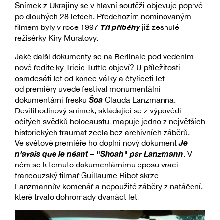
Snímek z Ukrajiny se v hlavní soutěži objevuje poprvé
po dlouhých 28 letech. Předchozím nominovaným
Tři příběhy
filmem byly v roce 1997
již zesnulé
režisérky Kiry Muratovy.
Jaké další dokumenty se na Berlinale pod vedením
nové ředitelky Tricie Tuttle
objeví? U příležitosti
osmdesáti let od konce války a čtyřiceti let
od premiéry uvede festival monumentální
Šoa
dokumentární fresku
Clauda Lanzmanna.
Devítihodinový snímek, skládající se z výpovědí
očitých svědků holocaustu, mapuje jedno z největších
historických traumat zcela bez archivních záběrů.
Je
Ve světové premiéře ho doplní nový dokument
n’avais que le néant – "Shoah" par Lanzmann
. V
něm se k tomuto dokumentárnímu eposu vrací
francouzský filmař Guillaume Ribot skrze
Lanzmannův komenář a nepoužité záběry z natáčení,
které trvalo dohromady dvanáct let.