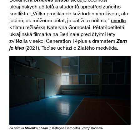
ukrajinských učitelů a studentů uprostřed zuřícího
konfliktu. „Válka pronikla do každodenního života, ale
jediné, co můžeme dělat, je dál žít a učit se,“
uvedla
k filmu režisérka Kateryna Gornostai. Pětatřicetiletá
ukrajinská filmařka na Berlinale před čtyřmi lety
Zem
zvítězila v sekci Generation 14plus s dramatem
je láva
(2021). Teď se uchází o Zlatého medvěda.
Ze snímku
Strichka chasu
(r. Kateryna Gornostai). Zdroj: Berlinale