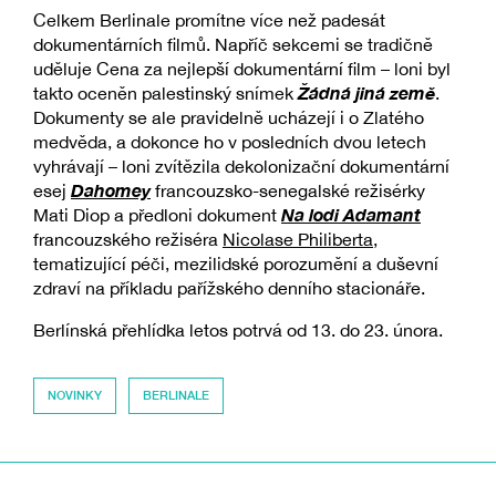
Celkem Berlinale promítne více než padesát
dokumentárních filmů. Napříč sekcemi se tradičně
uděluje Cena za nejlepší dokumentární film – loni byl
Žádná jiná země
takto oceněn palestinský snímek
.
Dokumenty se ale pravidelně ucházejí i o Zlatého
medvěda, a dokonce ho v posledních dvou letech
vyhrávají – loni zvítězila dekolonizační dokumentární
Dahomey
esej
francouzsko-senegalské režisérky
Na lodi Adamant
Mati Diop a předloni dokument
francouzského režiséra
Nicolase Philiberta
,
tematizující péči, mezilidské porozumění a duševní
zdraví na příkladu pařížského denního stacionáře.
Berlínská přehlídka letos potrvá od 13. do 23. února.
NOVINKY
BERLINALE