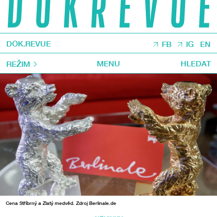
DOK.REVUE
FB
IG
EN
MENU
HLEDAT
REŽIM
Cena Stříbrný a Zlatý medvěd. Zdroj Berlinale.de