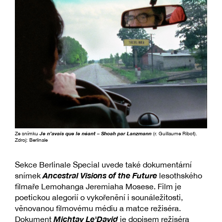
Ze snímku
Je n’avais que le néant – Shoah par Lanzmann
(r. Guillaume Ribot).
Zdroj: Berlinale
Sekce Berlinale Special uvede také dokumentární
Ancestral Visions of the Future
snímek
lesothského
filmaře Lemohanga Jeremiaha Mosese. Film je
poetickou alegorií o vykořenění i sounáležitosti,
věnovanou filmovému médiu a matce režiséra.
Michtav Le'David
Dokument
je dopisem režiséra