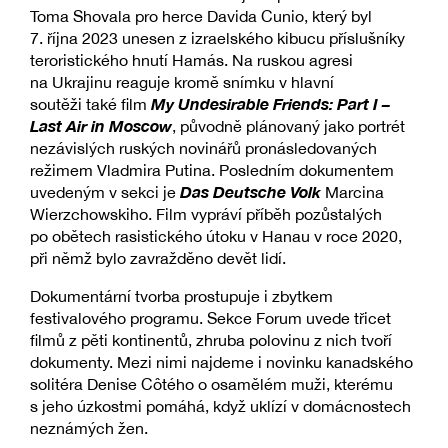
Toma Shovala pro herce Davida Cunio, který byl
7. října 2023 unesen z izraelského kibucu příslušníky
teroristického hnutí Hamás. Na ruskou agresi
na Ukrajinu reaguje kromě snímku v hlavní
My Undesirable Friends: Part I –
soutěži také film
Last Air in Moscow
, původně plánovaný jako portrét
nezávislých ruských novinářů pronásledovaných
režimem Vladmira Putina. Posledním dokumentem
Das Deutsche Volk
uvedeným v sekci je
Marcina
Wierzchowskiho. Film vypráví příběh pozůstalých
po obětech rasistického útoku v Hanau v roce 2020,
při němž bylo zavražděno devět lidí.
Dokumentární tvorba prostupuje i zbytkem
festivalového programu. Sekce Forum uvede třicet
filmů z pěti kontinentů, zhruba polovinu z nich tvoří
dokumenty. Mezi nimi najdeme i novinku kanadského
solitéra Denise Côtého o osamělém muži, kterému
s jeho úzkostmi pomáhá, když uklízí v domácnostech
neznámých žen.