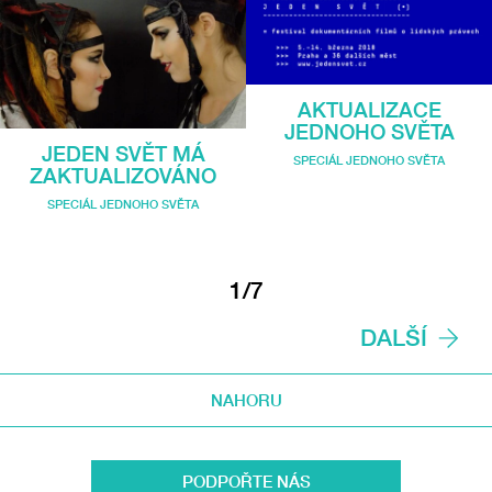
AKTUALIZACE
JEDNOHO SVĚTA
JEDEN SVĚT MÁ
SPECIÁL JEDNOHO SVĚTA
ZAKTUALIZOVÁNO
SPECIÁL JEDNOHO SVĚTA
1/7
DALŠÍ
NAHORU
PODPOŘTE NÁS