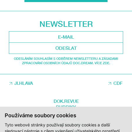
NEWSLETTER
ODESLAT
ODESLÁNÍM SOUHLASÍM S ODBĚREM NEWSLETTERU A ZÁSADAMI
ZPRACOVÁNÍ OSOBNÍCH ÚDAJŮ DOC.DREAM. VÍCE ZDE.
JI.HLAVA
CDF
DOK.REVUE
RUBRIKY
AUTOŘI
Používáme soubory cookies
O DOK.REVUE
PODPOŘTE NÁS
Tyto webové stránky používají soubory cookies a další
KONTAKTY
sledovací nástroje s cílem vylepšení uživatelského prostředí,