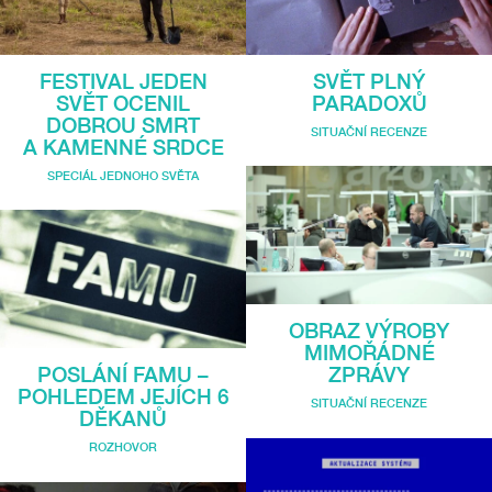
FESTIVAL JEDEN
SVĚT PLNÝ
SVĚT OCENIL
PARADOXŮ
DOBROU SMRT
SITUAČNÍ RECENZE
A KAMENNÉ SRDCE
SPECIÁL JEDNOHO SVĚTA
OBRAZ VÝROBY
MIMOŘÁDNÉ
POSLÁNÍ FAMU –
ZPRÁVY
POHLEDEM JEJÍCH 6
SITUAČNÍ RECENZE
DĚKANŮ
ROZHOVOR