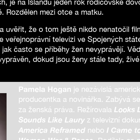
ch, je na Islandu jeden rok rodičovské do
ě. Rozdělen mezi otce a matku.
uvěřit, že o tom ještě nikdo nenatočil fi
e veřejnoprávní televizi ve Spojených stá
 jak často se příběhy žen nevyprávějí. Věd
yprávěn, dokud jsou ženy stále tady, živé
Pamela Hogan
je nezávislá americk
producentka a novinářka. Zabývá s
Looks 
za ženská práva. Režírovala
Sounds Like Laury
z televizní doku
America Reframed
I Came to
nebo