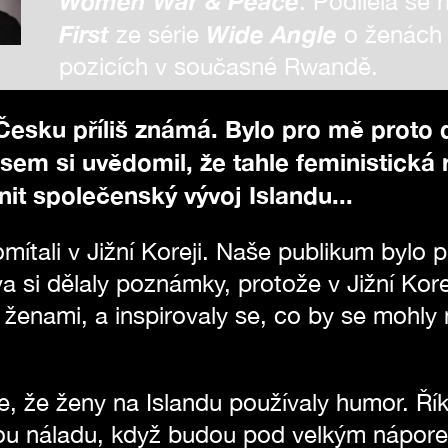
Women War & Peace
. Podílela se
First
Wide Angle
ze série
o ženách 
pozicích v současné Rwandě.
 Česku příliš známá. Bylo pro mě proto 
jsem si uvědomil, že tahle feministická
t společenský vývoj Islandu...
mítali v Jižní Koreji. Naše publikum bylo 
va si dělaly poznámky, protože v Jižní Kor
 ženami, a inspirovaly se, co by se mohly 
e, že ženy na Islandu používaly humor. Říka
ou náladu, když budou pod velkým náporem,