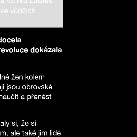
Ladies
 na vzniku
ve vůdčích
docela
 revoluce dokázala
plné žen kolem
eji jsou obrovské
naučit a přenést
ly si, že si
 ale také jim lidé