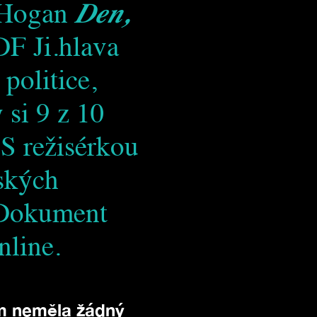
 Hogan
Den,
DF Ji.hlava
 politice,
 si 9 z 10
 S režisérkou
ských
. Dokument
nline.
ím neměla žádný