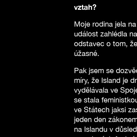
vztah?
Moje rodina jela n
událost zahlédla na
odstavec o tom, že
úžasné.
Pak jsem se dozvěd
míry, že Island je 
vydělávala ve Spoje
se stala feministko
ve Státech jaksi z
jeden den zákonem
na Islandu v důsled