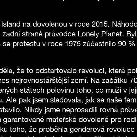
a Island na dovolenou v roce 2015. Náhod
 zadní straně průvodce Lonely Planet. Byl
 se protestu v roce 1975 zúčastnilo 90 % 
ěla, že to odstartovalo revoluci, která po
dnes nejrovnostářštější zemí. Na začátku 7
ných státech polovinu toho, co muži v její
u. Ale pak jsem sledovala, jak se naše femi
astavilo. Nikdy jsme neprosadili rovná prá
 garantované mateřské dovolené pro rodi
ku toho, že proběhla genderová revoluce a