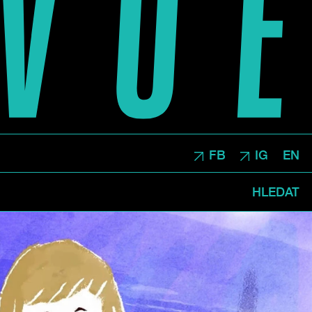
FB
IG
EN
HLEDAT