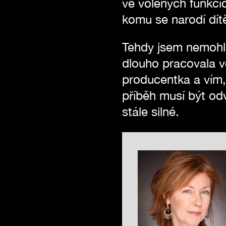
ve volených funkcí
komu se narodí dít
Tehdy jsem nemohla 
dlouho pracovala v
producentka a vím,
příběh musí být odv
stále silné.