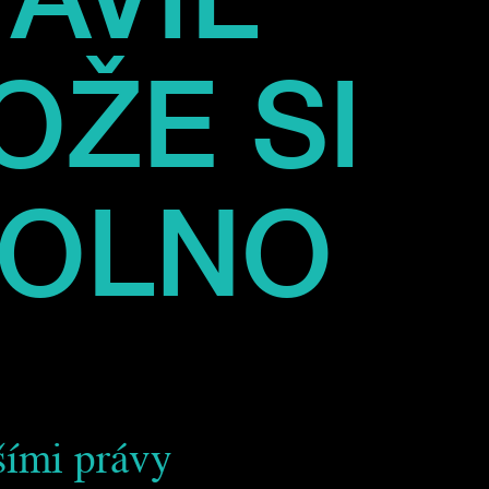
OŽE SI
VOLNO
jšími právy