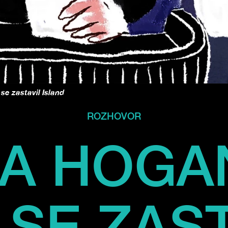
se zastavil Island
ROZHOVOR
A HOGAN
 SE ZAST