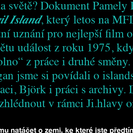
na světě? Dokument Pamely
il Island
, který letos na MF
ní uznání pro nejlepší film o
ětu událost z roku 1975, kdy
olno“ z práce i druhé směny.
n jsme si povídali o island
aci, Björk i práci s archivy
zhlédnout v rámci Ji.hlavy o
mu natáčet o zemi, ke které jste předt