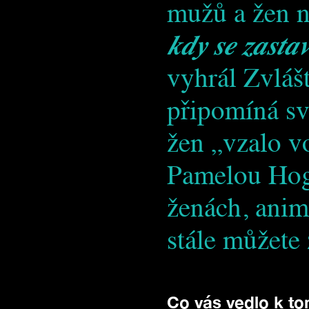
mužů a žen 
kdy se zastav
vyhrál Zvlášt
připomíná sv
žen „vzalo v
Pamelou Hoga
ženách, anim
stále můžete 
Co vás vedlo k to