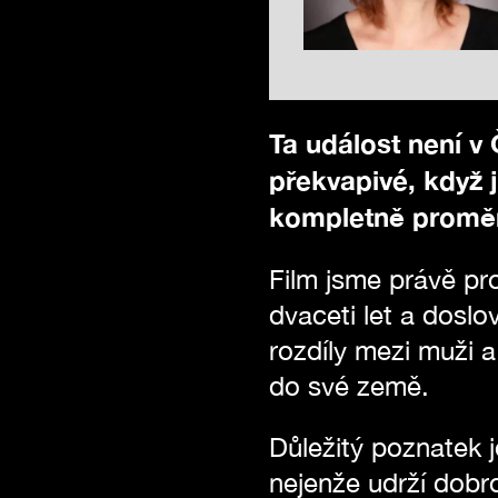
Ta událost není v
překvapivé, když 
kompletně proměni
Film jsme právě pro
dvaceti let a doslo
rozdíly mezi muži a
do své země.
Důležitý poznatek j
nejenže udrží dobr