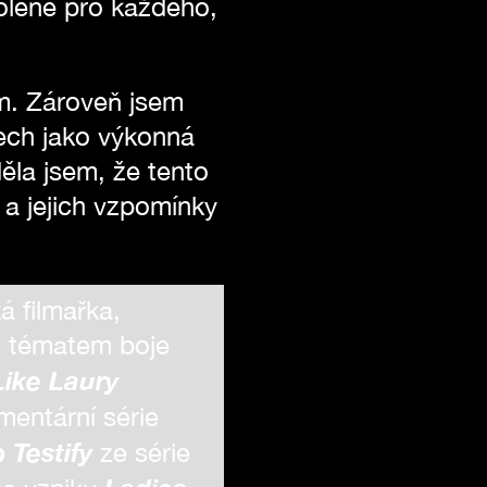
volené pro každého,
lm. Zároveň jsem
tech jako výkonná
ěla jsem, že tento
 a jejich vzpomínky
á filmařka,
e tématem boje
Like Laury
mentární série
 Testify
ze série