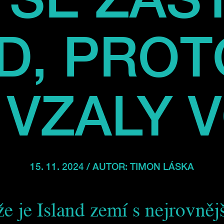
D, PROT
 VZALY 
15. 11. 2024 / AUTOR:
TIMON LÁSKA
 že je Island zemí s nejrovně