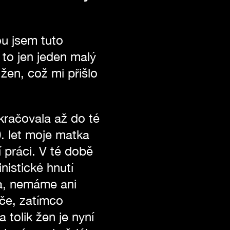
ou jsem tuto
 to jen jeden malý
žen, což mi přišlo
kračovala až do té
0. let moje matka
 práci. V té době
nistické hnutí
va, nemáme ani
če, zatímco
 tolik žen je nyní