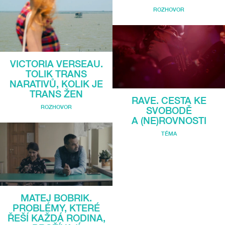
ROZHOVOR
VICTORIA VERSEAU.
TOLIK TRANS
NARATIVŮ, KOLIK JE
TRANS ŽEN
RAVE. CESTA KE
ROZHOVOR
SVOBODĚ
A (NE)ROVNOSTI
TÉMA
MATEJ BOBRIK.
PROBLÉMY, KTERÉ
ŘEŠÍ KAŽDÁ RODINA,