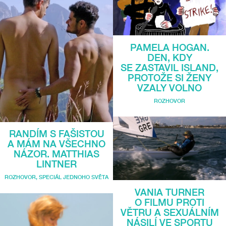
PAMELA HOGAN.
DEN, KDY
SE ZASTAVIL ISLAND,
PROTOŽE SI ŽENY
VZALY VOLNO
ROZHOVOR
RANDÍM S FAŠISTOU
A MÁM NA VŠECHNO
NÁZOR. MATTHIAS
LINTNER
ROZHOVOR
,
SPECIÁL JEDNOHO SVĚTA
VANIA TURNER
O FILMU PROTI
VĚTRU A SEXUÁLNÍM
NÁSILÍ VE SPORTU