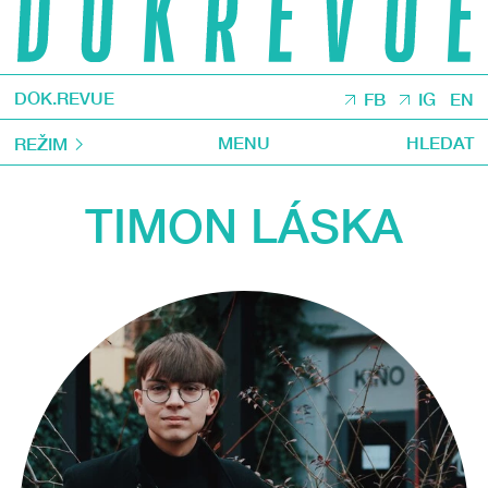
DOK.REVUE
FB
IG
EN
MENU
HLEDAT
REŽIM
TIMON LÁSKA