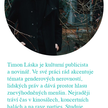
Timon Láska je kulturní publicista
a novinář. Ve své práci rád akcentuje
témata genderových nerovností,
lidských práv a dává prostor hlasu
znevýhodněných menšin. Nejraději
tráví čas v kinosálech, koncertních
halách a na rave parties. Studuje