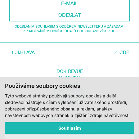
ODESLAT
ODESLÁNÍM SOUHLASÍM S ODBĚREM NEWSLETTERU A ZÁSADAMI
ZPRACOVÁNÍ OSOBNÍCH ÚDAJŮ DOC.DREAM. VÍCE ZDE.
JI.HLAVA
CDF
DOK.REVUE
RUBRIKY
AUTOŘI
Používáme soubory cookies
O DOK.REVUE
PODPOŘTE NÁS
Tyto webové stránky používají soubory cookies a další
KONTAKTY
sledovací nástroje s cílem vylepšení uživatelského prostředí,
zobrazení přizpůsobeného obsahu a reklam, analýzy
návštěvnosti webových stránek a zjištění zdroje návštěvnosti.
© 2012 – 2026 DOC.DREAM
Souhlasím
ZA PODPORY STÁTNÍHO FONDU KINEMATOGRAFIE, KRAJE VYSOČINA A
MINISTERSTVA KULTURY ČR.