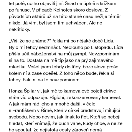
let poté, co ho objevili jiní. Snad ne úplně s křížkem
po funuse. V případě Koinotes skoro doslova. Z
původních aktérů už na této straně času nežije téměř
nikdo. Já vím, byl jsem tím uchvácen. Ale ne
nekriticky.
„Víš, že se známe?“ řekla mi po nějaké době Lída.
Bylo mi tehdy sedmnáct. Nedlouho po Listopadu. Lída
přišla učit náboženství na můj gympl. Nevzpomínám
si na to. Dostala na mě tip jako na prý zajímavého
mladíka. Vešel jsem tehdy do třídy, beze slova prošel
kolem ní a zase odešel. Z toho něco bude, řekla si
tehdy. Fakt si na to nevzpomínám.
Honza Špilar ví, jak mě to karnevalové pojetí církve
stále víc odpuzuje. Rigidní, zakonzervovaný karneval.
A jak mám rád jeho a mnohé další, v čele
s Františkem v Římě, kteří v církvi představují milující
svobodu. Nebo nevím, jak jinak to říct. Kteří se nebojí
hledat, kteří vnímají, že duch vane, kudy chce, a nelze
ho spoutat, že nejistota cesty zároveň nemá