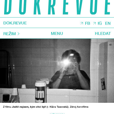
DOK.REVUE
FB
IG
EN
MENU
HLEDAT
REŽIM
Z filmu
Ještě nejsem, kým chci být
(r. Klára Tasovská). Zdroj Aerofilms