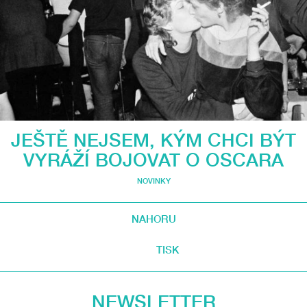
JEŠTĚ NEJSEM, KÝM CHCI BÝT
VYRÁŽÍ BOJOVAT O OSCARA
NOVINKY
NAHORU
TISK
NEWSLETTER