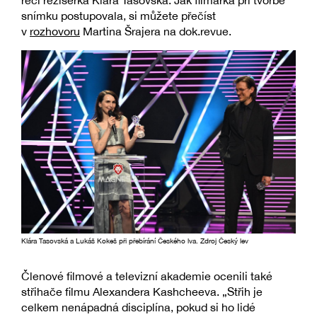
řeči režisérka Klára Tasovská. Jak filmařka při tvorbě
snímku postupovala, si můžete přečíst
v
rozhovoru
Martina Šrajera na dok.revue.
Klára Tasovská a Lukáš Kokeš při přebírání Českého lva. Zdroj Český lev
Členové filmové a televizní akademie ocenili také
střihače filmu Alexandera Kashcheeva. „Střih je
celkem nenápadná disciplína, pokud si ho lidé