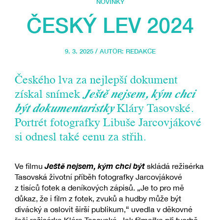
NOVINKY
ČESKÝ LEV 2024
9. 3. 2025 / AUTOR:
REDAKCE
Českého lva za nejlepší dokument
získal snímek
Ještě nejsem, kým chci
být dokumentaristky
Kláry Tasovské.
Portrét fotografky Libuše Jarcovjákové
si odnesl také cenu za střih.
Ještě nejsem, kým chci být
Ve filmu
skládá režisérka
Tasovská životní příběh fotografky Jarcovjákové
z tisíců fotek a deníkových zápisů. „Je to pro mě
důkaz, že i film z fotek, zvuků a hudby může být
divácký a oslovit širší publikum,“ uvedla v děkovné