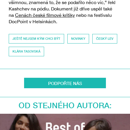
všimnou, znamená to, že se podařilo něco víc,“ řekl
Kashchev na pódiu. Dokument již dříve uspěl také
na
Cenách české filmové kritiky
nebo na festivalu
DocPoint v Helsinkách.
JEŠTĚ NEJSEM KÝM CHCI BÝT
NOVINKY
ČESKÝ LEV
KLÁRA TASOVSKÁ
PODPOŘTE NÁS
OD STEJNÉHO AUTORA: