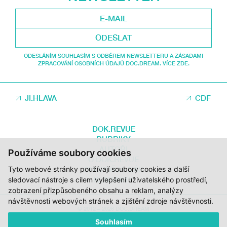
ODESLAT
ODESLÁNÍM SOUHLASÍM S ODBĚREM NEWSLETTERU A ZÁSADAMI
ZPRACOVÁNÍ OSOBNÍCH ÚDAJŮ DOC.DREAM. VÍCE ZDE.
JI.HLAVA
CDF
DOK.REVUE
RUBRIKY
AUTOŘI
Používáme soubory cookies
O DOK.REVUE
Tyto webové stránky používají soubory cookies a další
PODPOŘTE NÁS
KONTAKTY
sledovací nástroje s cílem vylepšení uživatelského prostředí,
zobrazení přizpůsobeného obsahu a reklam, analýzy
návštěvnosti webových stránek a zjištění zdroje návštěvnosti.
© 2012 – 2026 DOC.DREAM
Souhlasím
ZA PODPORY STÁTNÍHO FONDU KINEMATOGRAFIE, KRAJE VYSOČINA A