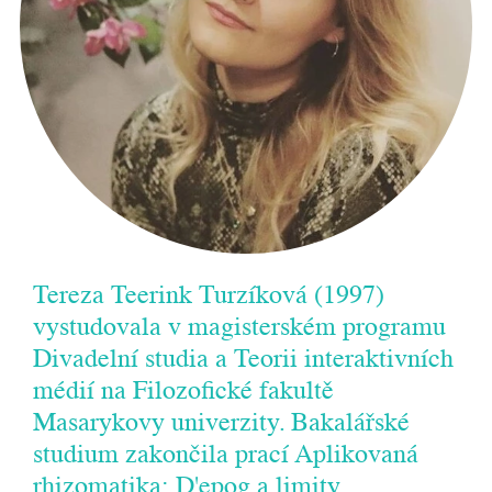
Tereza Teerink Turzíková (1997)
vystudovala v magisterském programu
Divadelní studia a Teorii interaktivních
médií na Filozofické fakultě
Masarykovy univerzity. Bakalářské
studium zakončila prací Aplikovaná
rhizomatika: D'epog a limity