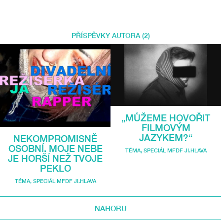
PŘÍSPĚVKY AUTORA (2)
„MŮŽEME HOVOŘIT
FILMOVÝM
JAZYKEM?“
NEKOMPROMISNĚ
OSOBNÍ. MOJE NEBE
TÉMA
,
SPECIÁL MFDF JI.HLAVA
JE HORŠÍ NEŽ TVOJE
PEKLO
TÉMA
,
SPECIÁL MFDF JI.HLAVA
NAHORU