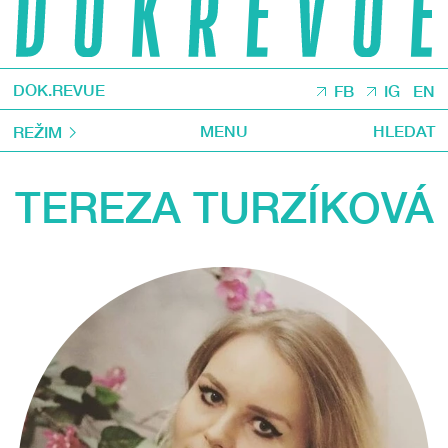
DOK.REVUE
FB
IG
EN
MENU
HLEDAT
REŽIM
TEREZA TURZÍKOVÁ