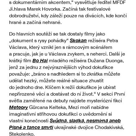
s dokumentárním akcentem,“ vysvětluje ředitel MFDF
Ji.hlava Marek Hovorka. Začíná tak festivalové
dobrodružství, kdy záleží pouze na divácích, kde končí
hrané a začíná nehrané.
Do hlavních soutěží se tak dostaly filmy jako
Skokan
„dokument s rysy pohádky“
režiséra Petra
Václava, který vznikl jen s rámcovým scénářem
a pracuje, jak je u Václava zvykem, s neherci. Další je
Bo Hai
krátký film
mladého režiséra Dužana Duonga,
jenž za jednu z nejvýraznějších výhod dokufikce
považuje: „bráno s nadhledem si to zkrátka můžete
udělat hezký, můžete reálné situace zhustit
do jednoho dne. Klíčem k režii dokufikce je ubírat
nepřirozené věci a dostávat do ní život.“ V sekci První
světla zaměřené na debuty najdete mysteriózní fikci
Meteory
Gürcana Kelteka, Mezi moři nabídne
imaginativní střihovou dokufikci o uvědomění si
Svůdná, sladká, nesmírná aneb
vlastní konečnosti
Písně a tance smrti
ukrajinské dvojice Chodakivská,
Stekolenko.