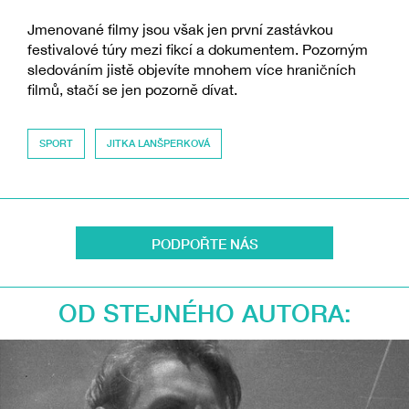
Jmenované filmy jsou však jen první zastávkou
festivalové túry mezi fikcí a dokumentem. Pozorným
sledováním jistě objevíte mnohem více hraničních
filmů, stačí se jen pozorně dívat.
SPORT
JITKA LANŠPERKOVÁ
PODPOŘTE NÁS
OD STEJNÉHO AUTORA: