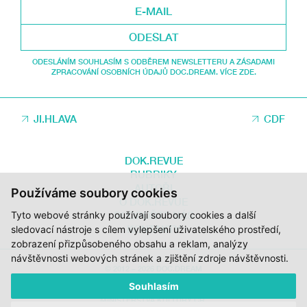
ODESLAT
ODESLÁNÍM SOUHLASÍM S ODBĚREM NEWSLETTERU A ZÁSADAMI
ZPRACOVÁNÍ OSOBNÍCH ÚDAJŮ DOC.DREAM. VÍCE ZDE.
JI.HLAVA
CDF
DOK.REVUE
RUBRIKY
AUTOŘI
Používáme soubory cookies
O DOK.REVUE
Tyto webové stránky používají soubory cookies a další
PODPOŘTE NÁS
KONTAKTY
sledovací nástroje s cílem vylepšení uživatelského prostředí,
zobrazení přizpůsobeného obsahu a reklam, analýzy
návštěvnosti webových stránek a zjištění zdroje návštěvnosti.
© 2012 – 2026 DOC.DREAM
Souhlasím
ZA PODPORY STÁTNÍHO FONDU KINEMATOGRAFIE, KRAJE VYSOČINA A
MINISTERSTVA KULTURY ČR.