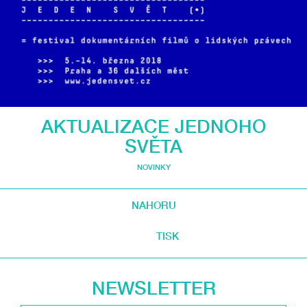
AKTUALIZACE JEDNOHO
SVĚTA
NOVINKY
NAHORU
TISK
NEWSLETTER