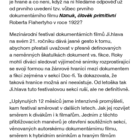
je hrané a co není, když na ni hledáme odpověď už
od prvního uvedení tzv. vůbec prvního
Nanuk, člověk primitivní
dokumentárního filmu
Roberta Flahertyho v roce 1922?
Mezinárodní festival dokumentárních filmů Ji.hlava
na svém 21. ročníku dává jasné gesto k tomu,
abychom přestali uvažovat v přesně definovaných
a neměnných škatulkách dokument vs. fikce. Roky
mohli diváci sledovat výjimečné snímky rozprostírající
se svojí formou na žánrové hranici mezi dokumentem
a fikcí zejména v sekci Doc-fi. Ta dokazovala, že
taková hranice možná ani neexistuje. Od letoška tak
Ji.hlava tuto festivalovou sekci ruší, ale ne definitivně.
„Uplynulých 12 měsíců jsme intenzivně promýšleli,
kam festival směrovat v dalších letech. Jak jej rozvíjet
směrem k divákům i k filmařům. Jedním z těchto
přibližovacích manévrů je otevření soutěžních sekcí,
věnovaných autorskému dokumentárnímu filmu,
směrem k hybridním snímkům a hraným filmům