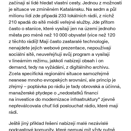
začínají si lidé hledat vlastní cesty. Jednou z možností
je situace ve zmíněném Katalánsku. Na sedm a půl
milionu lidí zde připadá 233 lokálních rádií, z nichž
210 spadá do sítě médií veřejné služby. Jde přitom
často o stanice, které vysílají jen na území jednoho
města pro méně než 10 000 obyvatel (více než 120
z těchto rádií)! Mají často zastaralé technologie,
nenajdete jejich webové prezentace, nepoužívají
sociální sítě, neuveřejňují svůj program a vysílají
v lineárním režimu, jakkoli nabízejí obsah i on
demand, tedy na vyžádání, z digitálního archivu.
Zcela specifická regionální situace samozřejmě
nesnese mnoho evropských srovnání, ale princip je
zřejmý – poptávka po rádiu je tady obrovská a účinná,
manažerské ptydepe o „nedostatků financí
na investice do modernizace infrastruktury“ zjevně
nepřeválcovala chuť lidí poslouchat rádio, které mají
rádi.
Ještě jiný příklad řešení nabízejí malé nezávislé
podcastové komunity, které nemusí mít vždy nutně