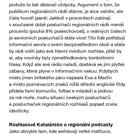
protože to tak dělávali vždycky. Argument o tom, že
publikum regionálních rádií stárne, je sice validní, ale
čísla hovoří jasně: Jakkoli v procentech zabírají
v současné době posluchači regionálních rádií menší
procento (pouhá 8% poslechovost), v reálných číslech
je seniorních posluchačů stále více! Tito lidé potřebují
informační servis o svém bezprostředním okolí a stále
by rádi volili jako své hlavní médium rozhlas, přáli by
si, aby novinky byly zprostředkovány konkrétními
hlasy. Když ale své rádio naladí, dostává se jim plytké
zábavy, která plyne v informačním vakuu. Kdybych
místo jmen britského páru napsala Eva a Martin
a místo poznávacích znaků nižší střední anglické třídy
přidala farní komunitu, fotbal s mládeží a jednou
za rok moře, mohu situaci českých posluchačů
a posluchaček regionálních rozhlasů popsat zcela
identicky.
Rozhlasové Katalánsko a regionální podcasty
Jako obvykle tam, kde selhávají velké instituce,