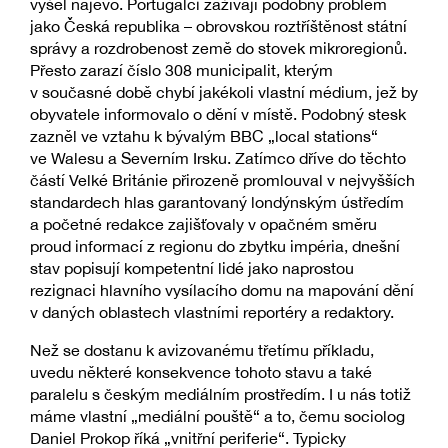
vyšel najevo. Portugalci zažívají podobný problém
jako Česká republika – obrovskou roztříštěnost státní
správy a rozdrobenost země do stovek mikroregionů.
Přesto zarazí číslo 308 municipalit, kterým
v současné době chybí jakékoli vlastní médium, jež by
obyvatele informovalo o dění v místě. Podobný stesk
zazněl ve vztahu k bývalým BBC „local stations“
ve Walesu a Severním Irsku. Zatímco dříve do těchto
částí Velké Británie přirozeně promlouval v nejvyšších
standardech hlas garantovaný londýnským ústředím
a početné redakce zajišťovaly v opačném směru
proud informací z regionu do zbytku impéria, dnešní
stav popisují kompetentní lidé jako naprostou
rezignaci hlavního vysílacího domu na mapování dění
v daných oblastech vlastními reportéry a redaktory.
Než se dostanu k avizovanému třetímu příkladu,
uvedu některé konsekvence tohoto stavu a také
paralelu s českým mediálním prostředím. I u nás totiž
máme vlastní „mediální pouště“ a to, čemu sociolog
Daniel Prokop říká „vnitřní periferie“. Typicky