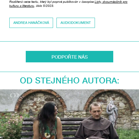
Rozšířená verze textu, který byl poprvé publikován v časopise
Listy, dvouměsíčník pro
kulturu a literaturu
, číslo 5/2023.
ANDREA HANÁČKOVÁ
AUDIODOKUMENT
PODPOŘTE NÁS
OD STEJNÉHO AUTORA: