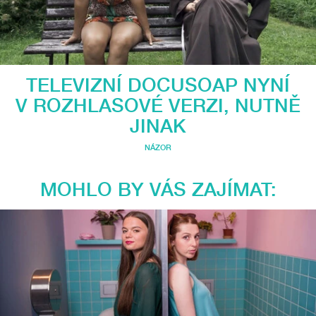
TELEVIZNÍ DOCUSOAP NYNÍ
V ROZHLASOVÉ VERZI, NUTNĚ
JINAK
NÁZOR
MOHLO BY VÁS ZAJÍMAT: