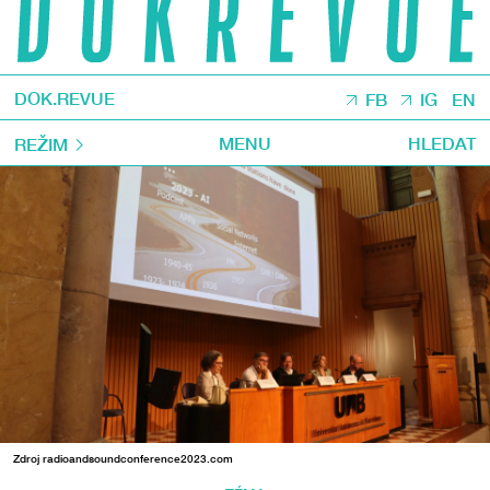
DOK.REVUE
FB
IG
EN
MENU
HLEDAT
REŽIM
Zdroj radioandsoundconference2023.com