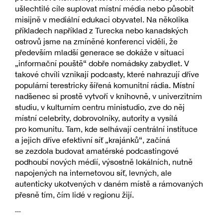
ušlechtilé cíle suplovat místní média nebo působit
misijně v mediální edukaci obyvatel. Na několika
příkladech například z Turecka nebo kanadských
ostrovů jsme na zmíněné konferenci viděli, že
především mladší generace se dokáže v situaci
„informační pouště“ dobře nomádsky zabydlet. V
takové chvíli vznikají podcasty, které nahrazují dříve
populární terestricky šířená komunitní rádia. Místní
nadšenec si prostě vytvoří v knihovně, v univerzitním
studiu, v kulturním centru ministudio, zve do něj
místní celebrity, dobrovolníky, autority a vysílá
pro komunitu. Tam, kde selhávají centrální instituce
a jejich dříve efektivní síť „krajánků“, začíná
se zezdola budovat amatérské podcastingové
podhoubí nových médií, výsostně lokálních, nutně
napojených na internetovou síť, levných, ale
autenticky ukotvených v daném místě a rámovaných
přesně tím, čím lidé v regionu žijí.
---