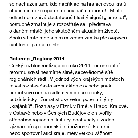
se nacházejí tam, kde například na hranici dvou krajů
chybí místní kompetentní novináři a reportéři. Místo,
odkud nezaznívá dostatečně hlasitý signál „jsme tu!“,
postupně zmatňuje a rozostřuje se i představa
o daném místě, jeho skutečném aktuálním životě.
Spolu s tímto mediálním mizením zaniká překvapivou
rychlostí i paměť místa.
Reforma „Regiony 2014“
Český rozhlas realizuje od roku 2014 permanentní
reformu kdysi nesmírně silné, sebevědomé sítě
regionálních rádií. V jednotlivých krajských městech
míval rozhlas často architektonicky nebo jinak
památkově cenná sídla a v nich umělecky,
publicisticky i žurnalisticky velmi potentní týmy
„krajánků“. Rozhlasy v Plzni, v Brně, v Hradci Králové,
v Ostravě nebo v Českých Budějovicích tvořily
středobod regionální kultury, nechyběly u žádné
významné společenské, náboženské, kulturní
nebo sportovní akci kraje, měly velkou vážnost