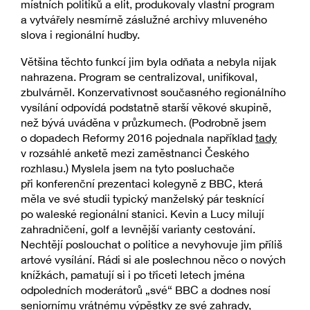
místních politiků a elit, produkovaly vlastní program
a vytvářely nesmírně záslužné archivy mluveného
slova i regionální hudby.
Většina těchto funkcí jim byla odňata a nebyla nijak
nahrazena. Program se centralizoval, unifikoval,
zbulvárněl. Konzervativnost současného regionálního
vysílání odpovídá podstatně starší věkové skupině,
než bývá uváděna v průzkumech. (Podrobně jsem
o dopadech Reformy 2016 pojednala například
tady
v rozsáhlé anketě mezi zaměstnanci Českého
rozhlasu.) Myslela jsem na tyto posluchače
při konferenční prezentaci kolegyně z BBC, která
měla ve své studii typický manželský pár tesknící
po waleské regionální stanici. Kevin a Lucy milují
zahradničení, golf a levnější varianty cestování.
Nechtějí poslouchat o politice a nevyhovuje jim příliš
artové vysílání. Rádi si ale poslechnou něco o nových
knížkách, pamatují si i po třiceti letech jména
odpoledních moderátorů „své“ BBC a dodnes nosí
seniornímu vrátnému výpěstky ze své zahrady,