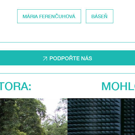
MÁRIA FERENČUHOVÁ
BÁSEŇ
PODPOŘTE NÁS
TORA:
MOHLO