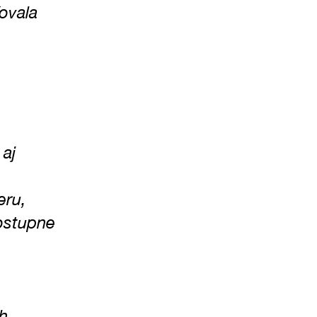
ovala
 aj
eru,
postupne
ch