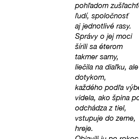
pohľadom zušľachť
ľudí, spoločnosť
aj jednotlivé rasy.
Správy o jej moci
šírili sa éterom
takmer samy,
liečila na diaľku, ale
dotykom,
každého podľa výb
videla, ako špina 
odchádza z tiel,
vstupuje do zeme,
hreje.
Objavili ju po roko