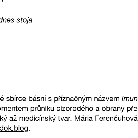
dnes stoja
.
Imun
vé sbírce básní s příznačným názvem
momentem průniku cizorodého a obrany před
cký až medicínský tvar. Mária Ferenčuhová
dok.blog
.