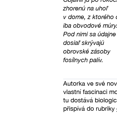
zhorenú na uhoľ
v dome, z ktorého 
iba obvodové múry
Pod nimi sa údajne
dosiaľ skrývajú
obrovské zásoby
fosílnych palív.
Autorka ve své no
vlastní fascinaci 
tu dostává biologi
přispívá do rubriky