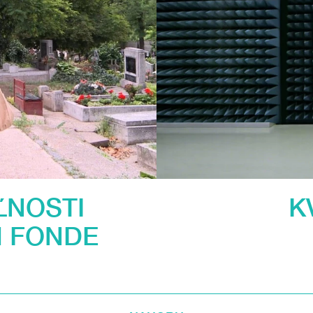
ĽNOSTI
K
M FONDE