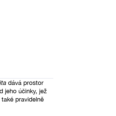
ita
dává prostor
 jeho účinky, jež
 také pravidelně