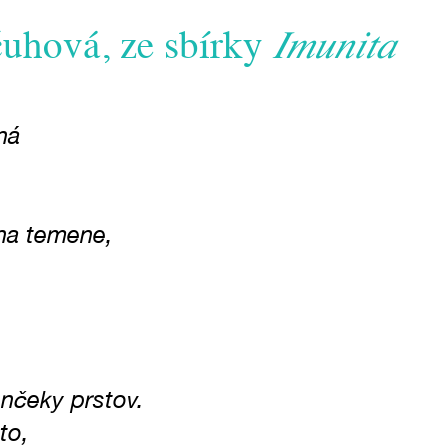
uhová, ze sbírky
Imunita
ná
na temene,
.
ončeky prstov.
to,