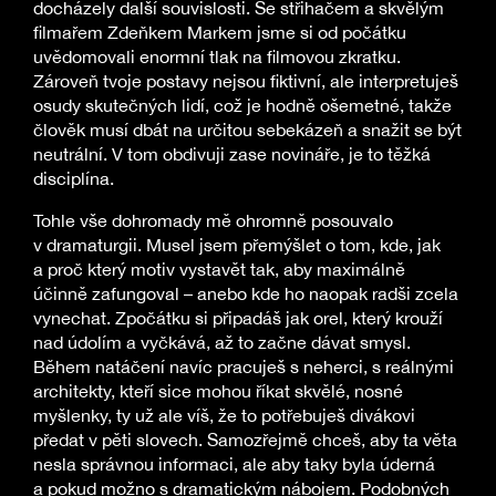
docházely další souvislosti. Se střihačem a skvělým
filmařem Zdeňkem Markem jsme si od počátku
uvědomovali enormní tlak na filmovou zkratku.
Zároveň tvoje postavy nejsou fiktivní, ale interpretuješ
osudy skutečných lidí, což je hodně ošemetné, takže
člověk musí dbát na určitou sebekázeň a snažit se být
neutrální. V tom obdivuji zase novináře, je to těžká
disciplína.
Tohle vše dohromady mě ohromně posouvalo
v dramaturgii. Musel jsem přemýšlet o tom, kde, jak
a proč který motiv vystavět tak, aby maximálně
účinně zafungoval – anebo kde ho naopak radši zcela
vynechat. Zpočátku si připadáš jak orel, který krouží
nad údolím a vyčkává, až to začne dávat smysl.
Během natáčení navíc pracuješ s neherci, s reálnými
architekty, kteří sice mohou říkat skvělé, nosné
myšlenky, ty už ale víš, že to potřebuješ divákovi
předat v pěti slovech. Samozřejmě chceš, aby ta věta
nesla správnou informaci, ale aby taky byla úderná
a pokud možno s dramatickým nábojem. Podobných