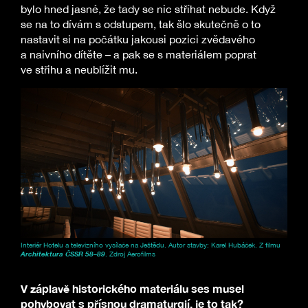
bylo hned jasné, že tady se nic stříhat nebude. Když
se na to dívám s odstupem, tak šlo skutečně o to
nastavit si na počátku jakousi pozici zvědavého
a naivního dítěte – a pak se s materiálem poprat
ve střihu a neublížit mu.
Interiér Hotelu a televizního vysílače na Ještědu. Autor stavby: Karel Hubáček. Z filmu
Architektura ČSSR 58–89
. Zdroj Aerofilms
V záplavě historického materiálu ses musel
pohybovat s přísnou dramaturgií, je to tak?