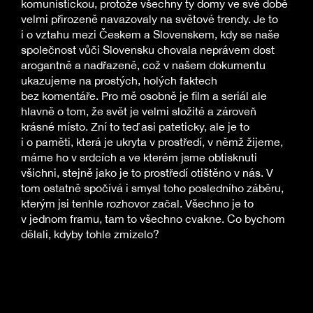
komunistickou, protože všechny ty domy ve své době
velmi přirozeně navazovaly na světové trendy. Je to
i o vztahu mezi Českem a Slovenskem, kdy se naše
společnost vůči Slovensku chovala neprávem dost
arogantně a nadřazeně, což v našem dokumentu
ukazujeme na prostých, holých faktech
bez komentáře. Pro mě osobně je film a seriál ale
hlavně o tom, že svět je velmi složité a zároveň
krásné místo. Zní to teď asi pateticky, ale je to
i o paměti, která je ukryta v prostředí, v němž žijeme,
máme ho v srdcích a ve kterém jsme obtisknuti
všichni, stejně jako je to prostředí otištěno v nás. V
tom ostatně spočívá i smysl toho posledního záběru,
kterým jsi tenhle rozhovor začal. Všechno je to
v jednom framu, tam to všechno cvakne. Co bychom
dělali, kdyby tohle zmizelo?