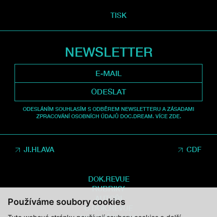
TISK
NEWSLETTER
ODESLAT
ODESLÁNÍM SOUHLASÍM S ODBĚREM NEWSLETTERU A ZÁSADAMI
ZPRACOVÁNÍ OSOBNÍCH ÚDAJŮ DOC.DREAM. VÍCE ZDE.
JI.HLAVA
CDF
DOK.REVUE
RUBRIKY
AUTOŘI
Používáme soubory cookies
O DOK.REVUE