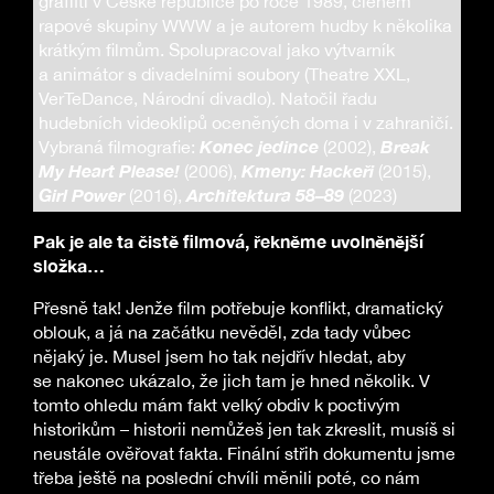
graffiti v České republice po roce 1989, členem
rapové skupiny WWW a je autorem hudby k několika
krátkým filmům. Spolupracoval jako výtvarník
a animátor s divadelními soubory (Theatre XXL,
VerTeDance, Národní divadlo). Natočil řadu
hudebních videoklipů oceněných doma i v zahraničí.
Konec jedince
Break
Vybraná filmografie:
(2002),
My Heart Please!
Kmeny: Hackeři
(2006),
(2015),
Girl Power
Architektura 58–89
(2016),
(2023)
Pak je ale ta čistě filmová, řekněme uvolněnější
složka…
Přesně tak! Jenže film potřebuje konflikt, dramatický
oblouk, a já na začátku nevěděl, zda tady vůbec
nějaký je. Musel jsem ho tak nejdřív hledat, aby
se nakonec ukázalo, že jich tam je hned několik. V
tomto ohledu mám fakt velký obdiv k poctivým
historikům – historii nemůžeš jen tak zkreslit, musíš si
neustále ověřovat fakta. Finální střih dokumentu jsme
třeba ještě na poslední chvíli měnili poté, co nám