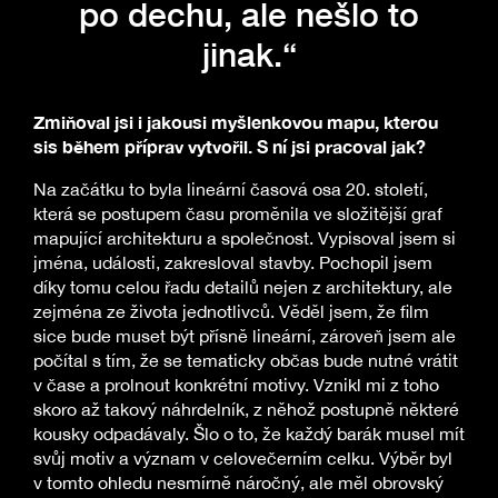
po dechu, ale nešlo to
jinak.“
Zmiňoval jsi i jakousi myšlenkovou mapu, kterou
sis během příprav vytvořil. S ní jsi pracoval jak?
Na začátku to byla lineární časová osa 20. století,
která se postupem času proměnila ve složitější graf
mapující architekturu a společnost. Vypisoval jsem si
jména, události, zakresloval stavby. Pochopil jsem
díky tomu celou řadu detailů nejen z architektury, ale
zejména ze života jednotlivců. Věděl jsem, že film
sice bude muset být přísně lineární, zároveň jsem ale
počítal s tím, že se tematicky občas bude nutné vrátit
v čase a prolnout konkrétní motivy. Vznikl mi z toho
skoro až takový náhrdelník, z něhož postupně některé
kousky odpadávaly. Šlo o to, že každý barák musel mít
svůj motiv a význam v celovečerním celku. Výběr byl
v tomto ohledu nesmírně náročný, ale měl obrovský