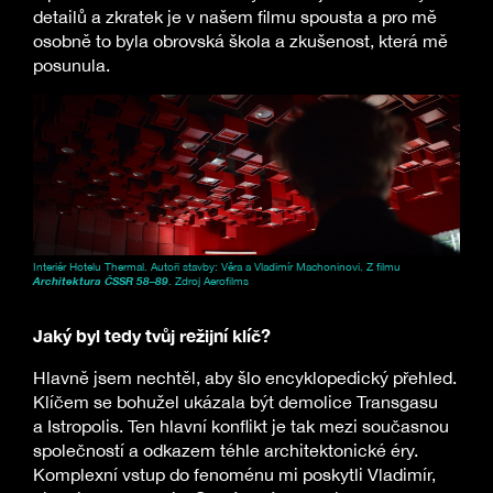
detailů a zkratek je v našem filmu spousta a pro mě
osobně to byla obrovská škola a zkušenost, která mě
posunula.
Interiér Hotelu Thermal. Autoři stavby: Věra a Vladimír Machoninovi. Z filmu
Architektura ČSSR 58–89
. Zdroj Aerofilms
Jaký byl tedy tvůj režijní klíč?
Hlavně jsem nechtěl, aby šlo encyklopedický přehled.
Klíčem se bohužel ukázala být demolice Transgasu
a Istropolis. Ten hlavní konflikt je tak mezi současnou
společností a odkazem téhle architektonické éry.
Komplexní vstup do fenoménu mi poskytli Vladimír,