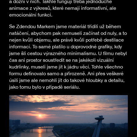
a dozní v nich. Takhle fungují třeba jednoduché
animace z výkresů, které nemají informativní, ale
emocionální funkci.
Se Zdendou Markem jsme materiál třídili už během
natáčení, abychom pak nemuseli začínat od nuly, a to
nejen kvůli objemu, ale právě kvůli potřebě destilace
informací. To samé platilo u doprovodné grafiky, kdy
jsme šli cestou výrazného minimalismu. U filmu nebyl
čas ani prostor soustředit se na jakékoli vizuální
kudrlinky, museli jsme jít k jádru věci. Tohle všechno
formu definovalo samo a přirozeně. Ani přes veškeré
úsilí jsme ale nemohli jít do takové hloubky a detailu,
jako tomu bylo v případě seriálu.