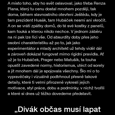
A místo toho, aby ho svět oslavoval, jako třeba Renza
Piana, který tu cenu dostal mnohem později, tak
doma, během slavnostního otevření Ještědu, kdy je
tam prezident Husák, tam Hubáček nesmí ani vkročit.
A on se vrátí zpátky domů, do té své kostky z panelů,
kam fouká a kterou nikdo nechce. V jednom záběru
na ni pak lze říci vše. Od absurdity doby přes jeho
osobní charakteristiku až po to, jak jako
experimentátor a mladý architekt už tehdy viděl dál
a zároveň dokázal fungovat mimo rigidní pravidla. Ať
už je to Hubáček, Prager nebo Matušík, ta touha
opustit zavedené normy, historismus, utéct od sorely
a jít mnohem dál je spojovala všechny. Šlo mi o to
vypravěčsky i vizuálně podtrhnout přesně takové
detaily, které ti velmi přirozeně vykreslí jejich
motivace, styl práce, dobu a podmínky, v nichž tvořili
a které si dnes už těžko dovedeme představit.
„Divák občas musí lapat