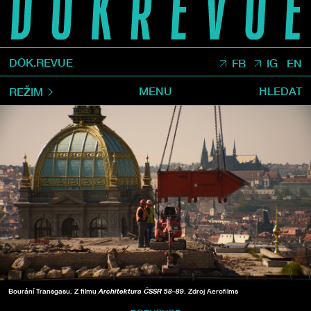
DOK.REVUE
FB
IG
EN
MENU
HLEDAT
REŽIM
Bourání Transgasu. Z filmu
Architektura ČSSR 58–89
. Zdroj Aerofilms