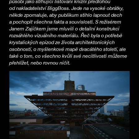
působí jako strhující listování knižní předlohou
od nakladatelství BiggBoss. Jede na vysoké obrátky,
někde zpomaluje, aby publikum stihlo lapnout dech
a pochopit všechna fakta a souvislosti. S režisérem
Janem Zajíčkem jsme mluvili o detailní konstrukci
rozsáhlého vizuálního materiálu. Řeč byla o potřebě
krystalických epizod ze života architektonických
osobností, o myšlenkové mapě dvacátého století, ale
také o tom, co všechno kvůli své necitlivosti můžeme
přehlížet, nebo rovnou ničit.