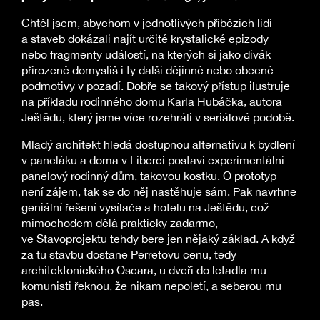
Chtěl jsem, abychom v jednotlivých příbězích lidí
a staveb dokázali najít určité krystalické epizody
nebo fragmenty událostí, na kterých si jako divák
přirozeně domyslíš i ty další dějinné nebo obecné
podmotivy v pozadí. Dobře se takový přístup ilustruje
na příkladu rodinného domu Karla Hubáčka, autora
Ještědu, který jsme více rozehráli v seriálové podobě.
Mladý architekt hledá dostupnou alternativu k bydlení
v paneláku a doma v Liberci postaví experimentální
panelový rodinný dům, takovou kostku. O prototyp
není zájem, tak se do něj nastěhuje sám. Pak navrhne
geniální řešení vysílače a hotelu na Ještědu, což
mimochodem dělá prakticky zadarmo,
ve Stavoprojektu tehdy bere jen nějaký základ. A když
za tu stavbu dostane Perretovu cenu, tedy
architektonického Oscara, u dveří do letadla mu
komunisti řeknou, že nikam nepoletí, a seberou mu
pas.