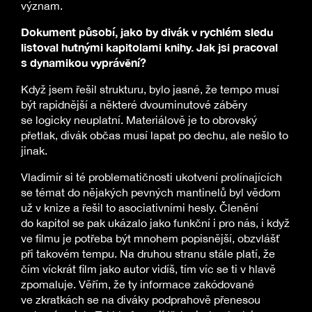
význam.
Dokument působí, jako by divák v rychlém sledu
listoval hutnými kapitolami knihy. Jak jsi pracoval
s dynamikou vyprávění?
Když jsem řešil strukturu, bylo jasné, že tempo musí
být rapidnější a některé dvouminutové záběry
se logicky neuplatní. Materiálově je to obrovský
přetlak, divák občas musí lapat po dechu, ale nešlo to
jinak.
Vladimír si té problematičnosti ukotvení prolínajících
se témat do nějakých pevných mantinelů byl vědom
už v knize a řešil to asociativními hesly. Členění
do kapitol se pak ukázalo jako funkční i pro nás, i když
ve filmu je potřeba být mnohem popisnější, obzvlášť
při takovém tempu. Na druhou stranu stále platí, že
čím víckrát film jako autor vidíš, tím víc se ti v hlavě
zpomaluje. Věřím, že ty informace zakódované
ve zkratkách se na diváky podprahově přenesou