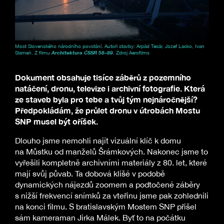
Most Slovenského národního povstání. Autoři stavby: Arpád Tesár, Jozef Lacko, Ivan
Slameň. Z filmu
Architektura ČSSR 58–89
. Zdroj Aerofilms
Dokument obsahuje tisíce záběrů z pozemního
natáčení, dronu, televize i archivní fotografie. Která
ze staveb byla pro tebe a tvůj tým nejnáročnější?
Předpokládám, že průlet dronu v útrobách Mostu
SNP musel být oříšek.
Dlouho jsme nemohli najít vizuální klíč k domu
na Můstku od manželů Šrámkových. Nakonec jsme to
vyřešili kompletně archivními materiály z 80. let, které
mají svůj půvab. Ta dobová klišé v podobě
dynamických nájezdů zoomem a podtočené záběry
s nižší frekvencí snímků za vteřinu jsme pak zohlednili
na konci filmu. S bratislavským Mostem SNP přišel
sám kameraman Jirka Málek. Byť to na počátku