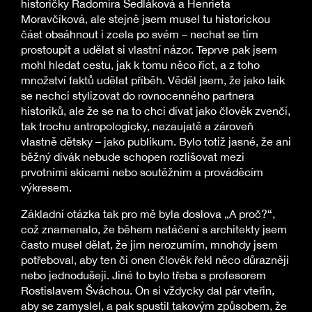
historičky Radomíra Sedláková a Henrieta
Moravčíková, ale stejně jsem musel tu historickou
část obsáhnout i zcela po svém – nechat se tím
prostoupit a udělat si vlastní názor. Teprve pak jsem
mohl hledat cestu, jak k tomu něco říct, a z toho
množství faktů udělat příběh. Věděl jsem, že jako laik
se nechci stylizovat do rovnocenného partnera
historiků, ale že se na to chci dívat jako člověk zvenčí,
tak trochu antropologicky, nezaujatě a zároveň
vlastně dětsky – jako publikum. Bylo totiž jasné, že ani
běžný divák nebude schopen rozlišovat mezi
prvotními skicami nebo soutěžním a prováděcím
výkresem.
Základní otázka tak pro mě byla doslova „A proč?“,
což znamenalo, že během natáčení s architekty jsem
často musel dělat, že jim nerozumím, mnohdy jsem
potřeboval, aby ten či onen člověk řekl něco důrazněji
nebo jednodušeji. Jiné to bylo třeba s profesorem
Rostislavem Šváchou. On si vždycky dal pár vteřin,
aby se zamyslel, a pak spustil takovým způsobem, že