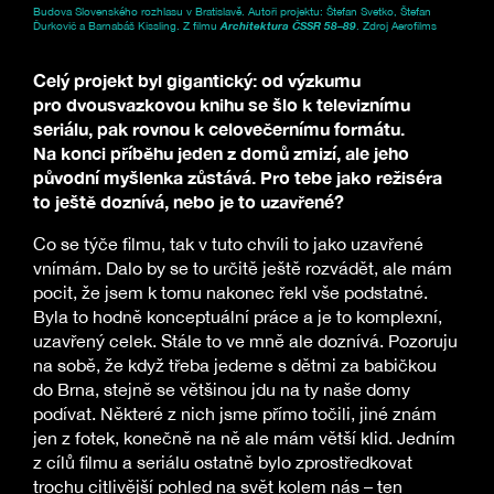
Budova Slovenského rozhlasu v Bratislavě. Autoři projektu: Štefan Svetko, Štefan
Ďurkovič a Barnabáš Kissling. Z filmu
Architektura ČSSR 58–89
. Zdroj Aerofilms
Celý projekt byl gigantický: od výzkumu
pro dvousvazkovou knihu se šlo k televiznímu
seriálu, pak rovnou k celovečernímu formátu.
Na konci příběhu jeden z domů zmizí, ale jeho
původní myšlenka zůstává. Pro tebe jako režiséra
to ještě doznívá, nebo je to uzavřené?
Co se týče filmu, tak v tuto chvíli to jako uzavřené
vnímám. Dalo by se to určitě ještě rozvádět, ale mám
pocit, že jsem k tomu nakonec řekl vše podstatné.
Byla to hodně konceptuální práce a je to komplexní,
uzavřený celek. Stále to ve mně ale doznívá. Pozoruju
na sobě, že když třeba jedeme s dětmi za babičkou
do Brna, stejně se většinou jdu na ty naše domy
podívat. Některé z nich jsme přímo točili, jiné znám
jen z fotek, konečně na ně ale mám větší klid. Jedním
z cílů filmu a seriálu ostatně bylo zprostředkovat
trochu citlivější pohled na svět kolem nás – ten