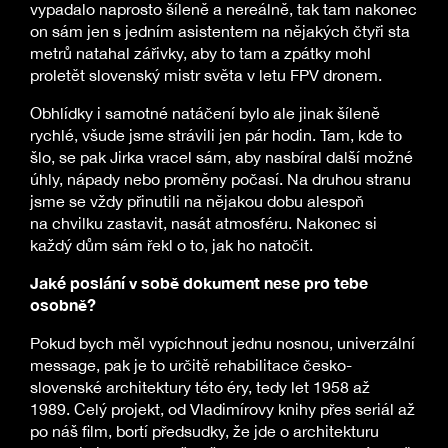
vypadalo naprosto šíleně a nereálně, tak tam nakonec
on sám jen s jedním asistentem na nějakých čtyři sta
metrů natahal zářivky, aby to tam a zpátky mohl
proletět slovenský mistr světa v letu FPV dronem.
Obhlídky i samotné natáčení bylo ale jinak šíleně
rychlé, všude jsme strávili jen pár hodin. Tam, kde to
šlo, se pak Jirka vracel sám, aby nasbíral další možné
úhly, nápady nebo proměny počasí. Na druhou stranu
jsme se vždy přinutili na nějakou dobu alespoň
na chvilku zastavit, nasát atmosféru. Nakonec si
každý dům sám řekl o to, jak ho natočit.
Jaké poslání v sobě dokument nese pro tebe
osobně?
Pokud bych měl vypíchnout jednu nosnou, univerzální
message, pak je to určitě rehabilitace česko-
slovenské architektury této éry, tedy let 1958 až
1989. Celý projekt, od Vladimírovy knihy přes seriál až
po náš film, bortí předsudky, že jde o architekturu