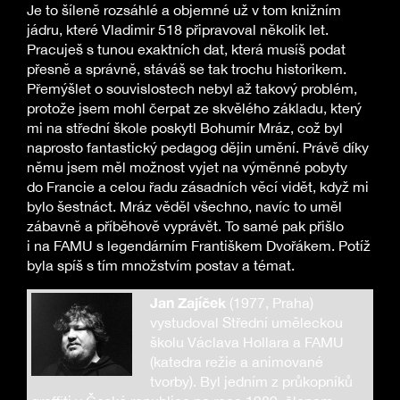
Je to šíleně rozsáhlé a objemné už v tom knižním
jádru, které Vladimir 518 připravoval několik let.
Pracuješ s tunou exaktních dat, která musíš podat
přesně a správně, stáváš se tak trochu historikem.
Přemýšlet o souvislostech nebyl až takový problém,
protože jsem mohl čerpat ze skvělého základu, který
mi na střední škole poskytl Bohumír Mráz, což byl
naprosto fantastický pedagog dějin umění. Právě díky
němu jsem měl možnost vyjet na výměnné pobyty
do Francie a celou řadu zásadních věcí vidět, když mi
bylo šestnáct. Mráz věděl všechno, navíc to uměl
zábavně a příběhově vyprávět. To samé pak přišlo
i na FAMU s legendárním Františkem Dvořákem. Potíž
byla spíš s tím množstvím postav a témat.
Jan Zajíček
(1977, Praha)
vystudoval Střední uměleckou
školu Václava Hollara a FAMU
(katedra režie a animované
tvorby). Byl jedním z průkopníků