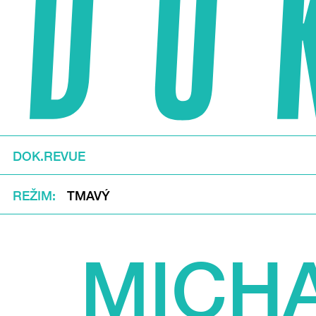
DOK.REVUE
REŽIM
TMAVÝ
MICH