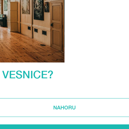
 VESNICE?
NAHORU