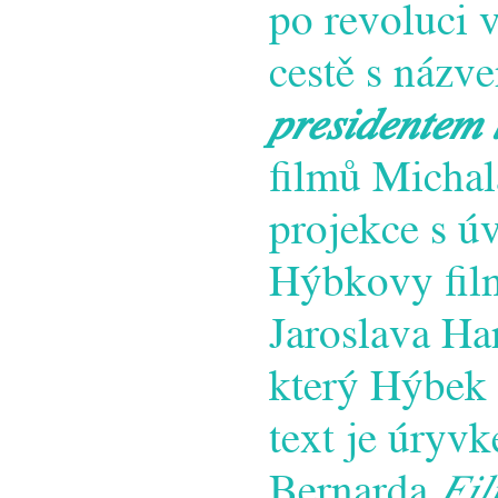
po revoluci 
cestě s náz
presidentem 
filmů Micha
projekce s ú
Hýbkovy film
Jaroslava Ha
který Hýbek 
text je úryv
Bernarda
Fil