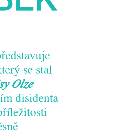
představuje
erý se stal
sy Olze
ím disidenta
říležitosti
ěsně