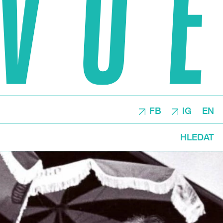
FB
IG
EN
HLEDAT