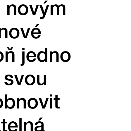
m novým
 nové
oň jedno
 svou
obnovit
telná