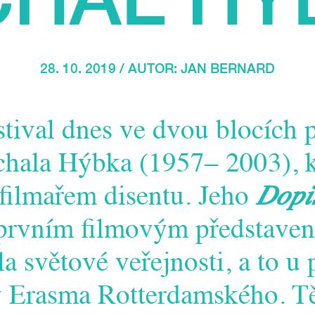
28. 10. 2019 / AUTOR:
JAN BERNARD
stival dnes ve dvou blocích 
hala Hýbka (1957– 2003), kt
ilmařem disentu. Jeho
Dopi
prvním filmovým představen
 světové veřejnosti, a to u p
y Erasma Rotterdamského. T