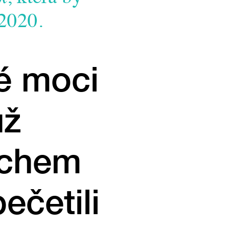
 2020.
é moci
už
uchem
ečetili