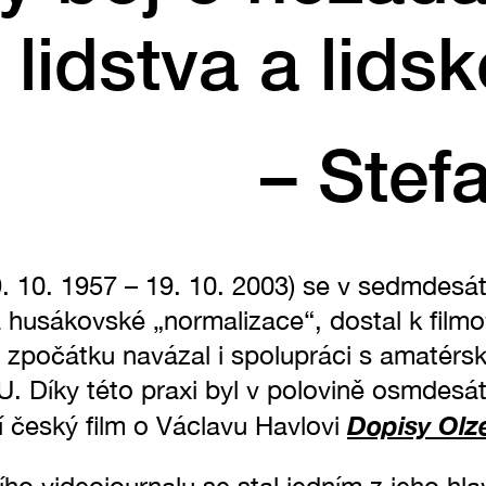
lidstva a lidsk
– Stef
9. 10. 1957 – 19. 10. 2003) se v sedmdesá
a husákovské „normalizace“, dostal k filmo
a zpočátku navázal i spolupráci s amatérsk
. Díky této praxi byl v polovině osmdesá
Dopisy Olz
í český film o Václavu Havlovi