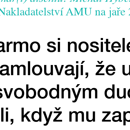
 Nakladatelství AMU na jaře
rmo si nositel
amlouvají, že 
svobodným d
ili, když mu zap