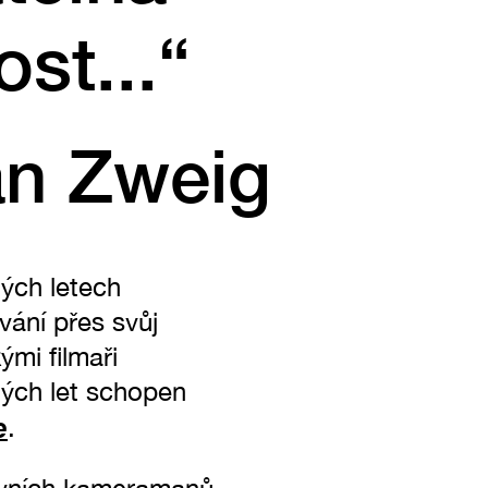
ost...“
an Zweig
tých letech
vání přes svůj
ými filmaři
tých let schopen
e
.