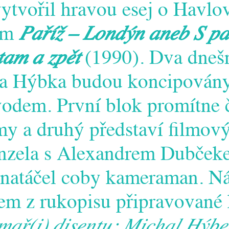
vytvořil hravou esej o Havlo
vem
Paříž – Londýn aneb S p
tam a zpět
(1990). Dva dneš
la Hýbka budou koncipovány
vodem. První blok promítne č
y a druhý představí filmov
nzela s Alexandrem Dubčeke
natáčel coby kameraman. Ná
kem z rukopisu připravované
mař(i) disentu: Michal Hýbe