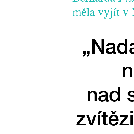
měla vyjít v
„Nada
n
nad 
zvítěz