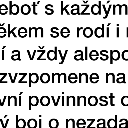
Neboť s každý
ěkem se rodí i
 a vždy alesp
ozvzpomene na
ní povinnost 
ý boj o nezada