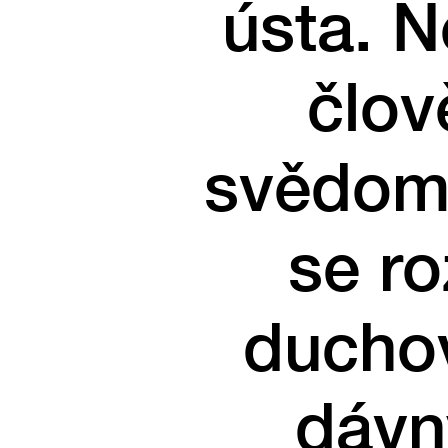
ústa. 
člov
svědomí
se r
duchov
dávn