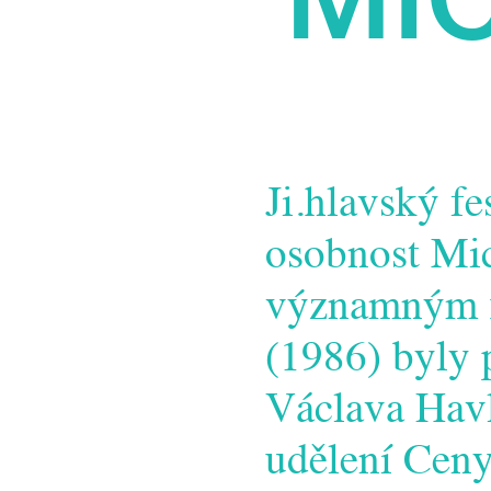
Ji.hlavský fe
osobnost Mic
významným f
(1986) byly 
Václava Havla
udělení Cen