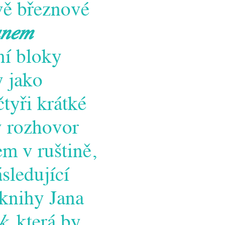
vě březnové
anem
ní bloky
 jako
tyři krátké
ý rozhovor
m v ruštině,
sledující
 knihy Jana
k
, která by