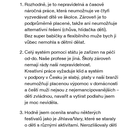
Rozhodně, je to nepravidelná a časově
náročná práce, která neumožnuje ve čtyři
vyzvedávat dítě ve školce. Zároveň je to
podprůměrně placené, takže ani neumožňuje
alternativní řešení (chůva, hlídačka dětí).
Bez super babičky a flexibilního muže bych ji
vůbec nemohla s dětmi dělat.
Celý systém pomoci státu je zařízen na péči
od-do. Naše profese je jiná. Školy zároveň
nemají rády naši nepravidelnost.
Kreativní práce vyžaduje klid a systém
v podpory v Česku je slabý, platy v naší branži
neumožňují placenou výpomoc v domácnosti
a čeští muži nejsou z nejemancipovanějších –
děti zvládnou, navařit a vytírat podlahu jsem
je moc neviděla.
Hodně jsem ocenila snahu některých
festivalů jako je Jihlava/Vary, které se staraly
o děti s různými aktivitami. Nerozlišovaly děti