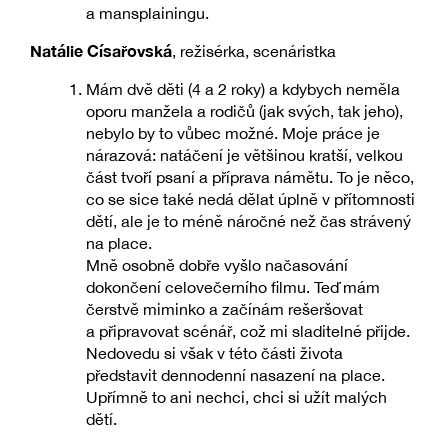
a mansplainingu.
Natálie Císařovská
, režisérka, scenáristka
Mám dvě děti (4 a 2 roky) a kdybych neměla
oporu manžela a rodičů (jak svých, tak jeho),
nebylo by to vůbec možné. Moje práce je
nárazová: natáčení je většinou kratší, velkou
část tvoří psaní a příprava námětu. To je něco,
co se sice také nedá dělat úplně v přítomnosti
dětí, ale je to méně náročné než čas strávený
na place.
Mně osobně dobře vyšlo načasování
dokončení celovečerního filmu. Teď mám
čerstvě miminko a začínám rešeršovat
a připravovat scénář, což mi sladitelné přijde.
Nedovedu si však v této části života
představit dennodenní nasazení na place.
Upřímně to ani nechci, chci si užít malých
dětí.