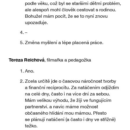
podle věku, což byl se staršími dětmi problém,
ale alespoň mohl člověk cestovat s rodinou.
Bohužel mám pocit, že se to nyní znovu
upozaďuje.
–
Změna myšlení a lépe placená práce.
Tereza Reichová
, filmařka a pedagožka
Ano.
Zcela určitě jde o časovou náročnost tvorby
a finanční reciprocitu. Za natáčením odjíždím
na celé dny, často i na více dní za sebou.
Mám velikou výhodu, že žiji ve fungujícím
partnerství. a navíc máme možnost
občasného hlídání mou mámou. Přesto
se plánují natáčení (a často i dny ve střižně)
težko.