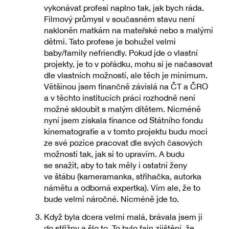
vykonávat profesi naplno tak, jak bych ráda.
Filmový průmysl v současném stavu není
nakloněn matkám na mateřské nebo s malými
dětmi. Tato profese je bohužel velmi
baby/family nefriendly. Pokud jde o vlastní
projekty, je to v pořádku, mohu si je načasovat
dle vlastních možností, ale těch je minimum.
Většinou jsem finančně závislá na ČT a ČRO
a v těchto institucích práci rozhodně není
možné skloubit s malým dítětem. Nicméně
nyní jsem získala finance od Státního fondu
kinematografie a v tomto projektu budu moci
ze své pozice pracovat dle svých časových
možností tak, jak si to upravím. A budu
se snažit, aby to tak měly i ostatní ženy
ve štábu (kameramanka, střihačka, autorka
námětu a odborná expertka). Vím ale, že to
bude velmi náročné. Nicméně jde to.
Když byla dcera velmi malá, brávala jsem ji
do střižny a šlo to. To bylo fajn zjištění, že