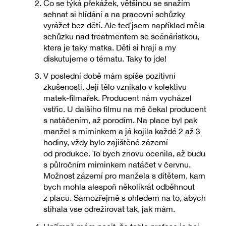
Co se týká překážek, většinou se snažím
sehnat si hlídání a na pracovní schůzky
vyrážet bez dětí. Ale teď jsem například měla
schůzku nad treatmentem se scénáristkou,
ktera je taky matka. Děti si hrají a my
diskutujeme o tématu. Taky to jde!
V poslední době mám spíše pozitivní
zkušenosti. Její tělo vznikalo v kolektivu
matek-filmařek. Producent nám vycházel
vstříc. U dalšího filmu na mě čekal producent
s natáčením, až porodím. Na place byl pak
manžel s miminkem a já kojila každé 2 až 3
hodiny, vždy bylo zajištěné zázemí
od produkce. To bych znovu ocenila, až budu
s půlročním miminkem natáčet v červnu.
Možnost zázemí pro manžela s dítětem, kam
bych mohla alespoň několikrát odběhnout
z placu. Samozřejmě s ohledem na to, abych
stíhala vse odrežírovat tak, jak mám.