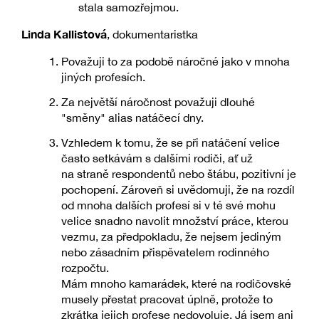
stala samozřejmou.
Linda Kallistová
, dokumentaristka
Považuji to za podobě náročné jako v mnoha
jiných profesích.
Za největší náročnost považuji dlouhé
"směny" alias natáčecí dny.
Vzhledem k tomu, že se při natáčení velice
často setkávám s dalšími rodiči, ať už
na straně respondentů nebo štábu, pozitivní je
pochopení. Zároveň si uvědomuji, že na rozdíl
od mnoha dalších profesí si v té své mohu
velice snadno navolit množství práce, kterou
vezmu, za předpokladu, že nejsem jediným
nebo zásadním přispěvatelem rodinného
rozpočtu.
Mám mnoho kamarádek, které na rodičovské
musely přestat pracovat úplně, protože to
zkrátka jejich profese nedovoluje. Já jsem ani