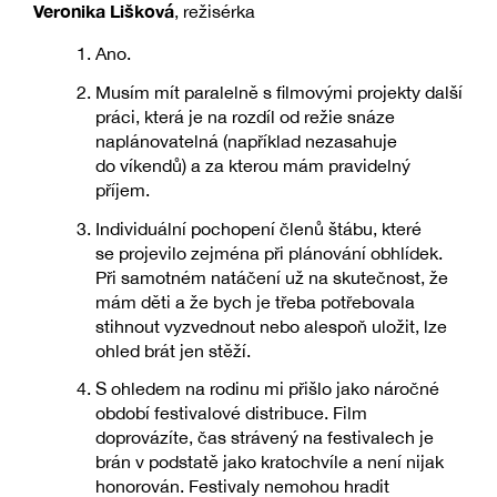
Veronika Lišková
, režisérka
Ano.
Musím mít paralelně s filmovými projekty další
práci, která je na rozdíl od režie snáze
naplánovatelná (například nezasahuje
do víkendů) a za kterou mám pravidelný
příjem.
Individuální pochopení členů štábu, které
se projevilo zejména při plánování obhlídek.
Při samotném natáčení už na skutečnost, že
mám děti a že bych je třeba potřebovala
stihnout vyzvednout nebo alespoň uložit, lze
ohled brát jen stěží.
S ohledem na rodinu mi přišlo jako náročné
období festivalové distribuce. Film
doprovázíte, čas strávený na festivalech je
brán v podstatě jako kratochvíle a není nijak
honorován. Festivaly nemohou hradit