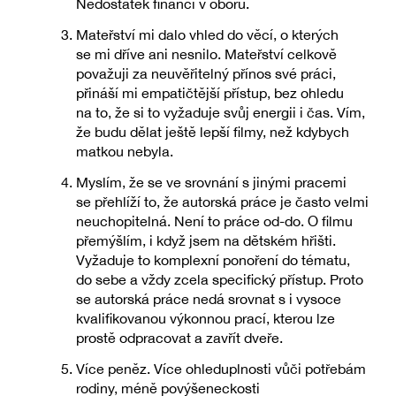
Nedostatek financí v oboru.
Mateřství mi dalo vhled do věcí, o kterých
se mi dříve ani nesnilo. Mateřství celkově
považuji za neuvěřitelný přínos své práci,
přináší mi empatičtější přístup, bez ohledu
na to, že si to vyžaduje svůj energii i čas. Vím,
že budu dělat ještě lepší filmy, než kdybych
matkou nebyla.
Myslím, že se ve srovnání s jinými pracemi
se přehlíží to, že autorská práce je často velmi
neuchopitelná. Není to práce od-do. O filmu
přemýšlím, i když jsem na dětském hřišti.
Vyžaduje to komplexní ponoření do tématu,
do sebe a vždy zcela specifický přístup. Proto
se autorská práce nedá srovnat s i vysoce
kvalifikovanou výkonnou prací, kterou lze
prostě odpracovat a zavřít dveře.
Více peněz. Více ohleduplnosti vůči potřebám
rodiny, méně povýšeneckosti