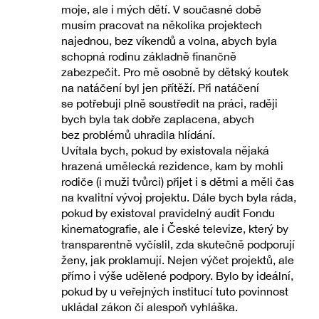
moje, ale i mých dětí. V současné době
musím pracovat na několika projektech
najednou, bez víkendů a volna, abych byla
schopná rodinu základně finančně
zabezpečit. Pro mě osobně by dětský koutek
na natáčení byl jen přítěží. Při natáčení
se potřebuji plně soustředit na práci, raději
bych byla tak dobře zaplacena, abych
bez problémů uhradila hlídání.
Uvítala bych, pokud by existovala nějaká
hrazená umělecká rezidence, kam by mohli
rodiče (i muži tvůrci) přijet i s dětmi a měli čas
na kvalitní vývoj projektu. Dále bych byla ráda,
pokud by existoval pravidelný audit Fondu
kinematografie, ale i České televize, který by
transparentně vyčíslil, zda skutečně podporují
ženy, jak proklamují. Nejen výčet projektů, ale
přímo i výše udělené podpory. Bylo by ideální,
pokud by u veřejných institucí tuto povinnost
ukládal zákon či alespoň vyhláška.