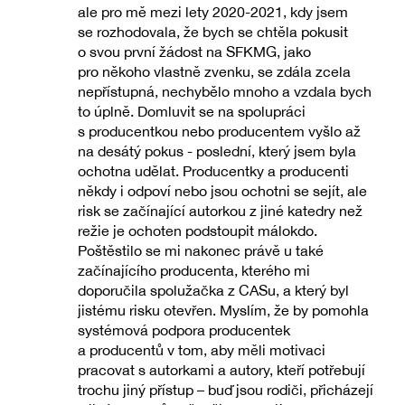
ale pro mě mezi lety 2020-2021, kdy jsem
se rozhodovala, že bych se chtěla pokusit
o svou první žádost na SFKMG, jako
pro někoho vlastně zvenku, se zdála zcela
nepřístupná, nechybělo mnoho a vzdala bych
to úplně. Domluvit se na spolupráci
s producentkou nebo producentem vyšlo až
na desátý pokus - poslední, který jsem byla
ochotna udělat. Producentky a producenti
někdy i odpoví nebo jsou ochotni se sejít, ale
risk se začínající autorkou z jiné katedry než
režie je ochoten podstoupit málokdo.
Poštěstilo se mi nakonec právě u také
začínajícího producenta, kterého mi
doporučila spolužačka z CASu, a který byl
jistému risku otevřen. Myslím, že by pomohla
systémová podpora producentek
a producentů v tom, aby měli motivaci
pracovat s autorkami a autory, kteří potřebují
trochu jiný přístup – buď jsou rodiči, přicházejí