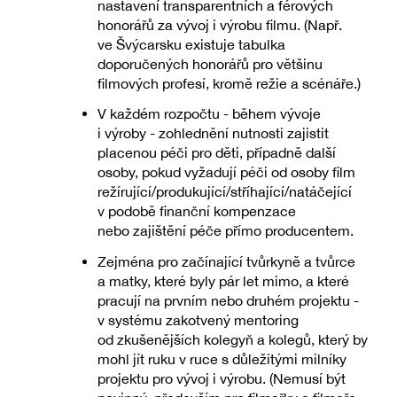
nastavení transparentních a férových
honorářů za vývoj i výrobu filmu. (Např.
ve Švýcarsku existuje tabulka
doporučených honorářů pro většinu
filmových profesí, kromě režie a scénáře.)
V každém rozpočtu - během vývoje
i výroby - zohlednění nutnosti zajistit
placenou péči pro děti, případně další
osoby, pokud vyžadují péči od osoby film
režírující/produkující/stříhající/natáčející
v podobě finanční kompenzace
nebo zajištění péče přímo producentem.
Zejména pro začínající tvůrkyně a tvůrce
a matky, které byly pár let mimo, a které
pracují na prvním nebo druhém projektu -
v systému zakotvený mentoring
od zkušenějších kolegyň a kolegů, který by
mohl jít ruku v ruce s důležitými milníky
projektu pro vývoj i výrobu. (Nemusí být