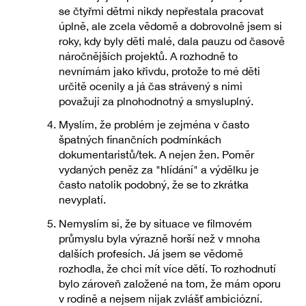
se čtyřmi dětmi nikdy nepřestala pracovat
úplně, ale zcela vědomě a dobrovolně jsem si
roky, kdy byly děti malé, dala pauzu od časově
náročnějších projektů. A rozhodně to
nevnímám jako křivdu, protože to mé děti
určitě ocenily a já čas strávený s nimi
považuji za plnohodnotný a smysluplný.
Myslím, že problém je zejména v často
špatných finančních podmínkách
dokumentaristů/tek. A nejen žen. Poměr
vydaných peněz za "hlídání" a výdělku je
často natolik podobný, že se to zkrátka
nevyplatí.
Nemyslím si, že by situace ve filmovém
průmyslu byla výrazně horší než v mnoha
dalších profesích. Já jsem se vědomě
rozhodla, že chci mít více dětí. To rozhodnutí
bylo zároveň založené na tom, že mám oporu
v rodině a nejsem nijak zvlášť ambiciózní.