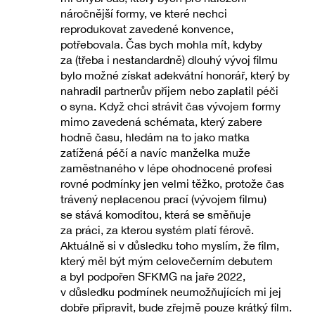
náročnější formy, ve které nechci
reprodukovat zavedené konvence,
potřebovala. Čas bych mohla mít, kdyby
za (třeba i nestandardně) dlouhý vývoj filmu
bylo možné získat adekvátní honorář, který by
nahradil partnerův příjem nebo zaplatil péči
o syna. Když chci strávit čas vývojem formy
mimo zavedená schémata, který zabere
hodně času, hledám na to jako matka
zatížená péčí a navíc manželka muže
zaměstnaného v lépe ohodnocené profesi
rovné podmínky jen velmi těžko, protože čas
trávený neplacenou prací (vývojem filmu)
se stává komoditou, která se směňuje
za práci, za kterou systém platí férově.
Aktuálně si v důsledku toho myslím, že film,
který měl být mým celovečerním debutem
a byl podpořen SFKMG na jaře 2022,
v důsledku podmínek neumožňujících mi jej
dobře připravit, bude zřejmě pouze krátký film.