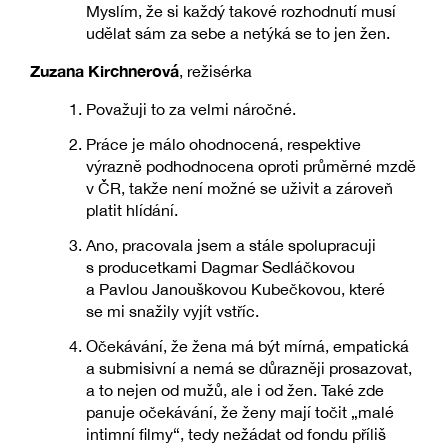
Myslím, že si každý takové rozhodnutí musí
udělat sám za sebe a netýká se to jen žen.
Zuzana Kirchnerová
, režisérka
Považuji to za velmi náročné.
Práce je málo ohodnocená, respektive
výrazně podhodnocena oproti průměrné mzdě
v ČR, takže není možné se uživit a zároveň
platit hlídání.
Ano, pracovala jsem a stále spolupracuji
s producetkami Dagmar Sedláčkovou
a Pavlou Janouškovou Kubečkovou, které
se mi snažily vyjít vstříc.
Očekávání, že žena má být mírná, empatická
a submisivní a nemá se důrazněji prosazovat,
a to nejen od mužů, ale i od žen. Také zde
panuje očekávání, že ženy mají točit „malé
intimní filmy“, tedy nežádat od fondu příliš