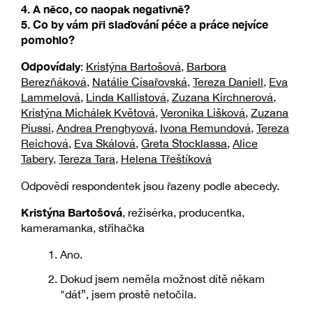
4. A něco, co naopak negativně?
5. Co by vám při slaďování péče a práce nejvíce
pomohlo?
Odpovídaly
:
Kristýna Bartošová
,
Barbora
Berezňáková
,
Natálie Císařovská
,
Tereza Daniell
,
Eva
Lammelová
,
Linda Kallistová
,
Zuzana Kirchnerová
,
Kristýna Michálek Květová
,
Veronika Lišková
,
Zuzana
Piussi
,
Andrea Prenghyová
,
Ivona Remundová
,
Tereza
Reichová
,
Eva Skálová
,
Greta Stocklassa
,
Alice
Tabery
,
Tereza Tara
,
Helena Třeštíková
Odpovědi respondentek jsou řazeny podle abecedy.
Kristýna Bartošová
, režisérka, producentka,
kameramanka, střihačka
Ano.
Dokud jsem neměla možnost dítě někam
"dát”, jsem prostě netočila.