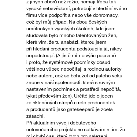
z jiných oborů než režie, nemají třeba tak
vysoké sebevědomí, potřebují v hledání svého
filmu více podpořit a nebo vše dohromady,
což byl můj případ. Na obou českých
uměleckých vysokých školách, kde jsem
studovala bylo mnoho talentovaných žen,
které vím, že tu anabázi, kterou jsem
při hledání producenta podstoupila já, nikdy
nepodstoupí. (A jistě mimo výše popsané
i proto, že systémové podmínky dosud
většinou vůbec nepočítají s rodinou autorky
nebo autora, což se bohužel od jistého věku
začne v naší společnosti, která s rovným
nastavením podmínek a prostředí nepočítá,
týkat především žen). Určitě jde o jeden
ze skleněných stropů a role producentek
a producentů jako gatekeeperů je zcela
zásadní.
Při aktuálním vývoji debutového
celovečerního projektu se setkávám s tím, že
mi chybí čas, který bych pro nalezení