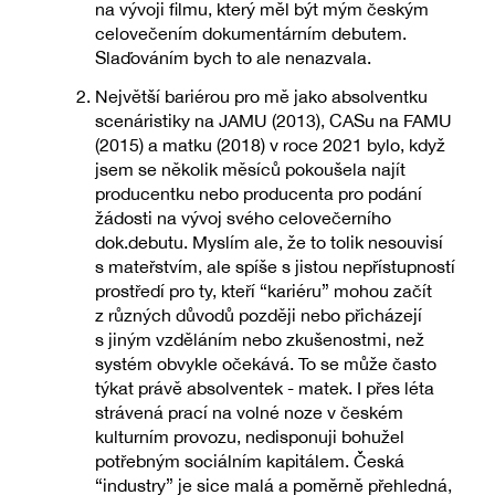
na vývoji filmu, který měl být mým českým
celovečením dokumentárním debutem.
Slaďováním bych to ale nenazvala.
Největší bariérou pro mě jako absolventku
scenáristiky na JAMU (2013), CASu na FAMU
(2015) a matku (2018) v roce 2021 bylo, když
jsem se několik měsíců pokoušela najít
producentku nebo producenta pro podání
žádosti na vývoj svého celovečerního
dok.debutu. Myslím ale, že to tolik nesouvisí
s mateřstvím, ale spíše s jistou nepřístupností
prostředí pro ty, kteří “kariéru” mohou začít
z různých důvodů později nebo přicházejí
s jiným vzděláním nebo zkušenostmi, než
systém obvykle očekává. To se může často
týkat právě absolventek - matek. I přes léta
strávená prací na volné noze v českém
kulturním provozu, nedisponuji bohužel
potřebným sociálním kapitálem. Česká
“industry” je sice malá a poměrně přehledná,