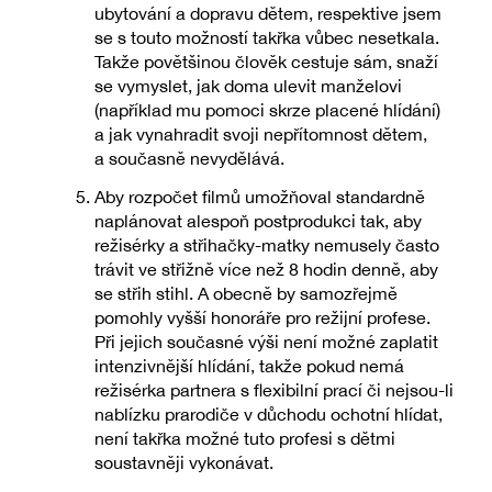
ubytování a dopravu dětem, respektive jsem
se s touto možností takřka vůbec nesetkala.
Takže povětšinou člověk cestuje sám, snaží
se vymyslet, jak doma ulevit manželovi
(například mu pomoci skrze placené hlídání)
a jak vynahradit svoji nepřítomnost dětem,
a současně nevydělává.
Aby rozpočet filmů umožňoval standardně
naplánovat alespoň postprodukci tak, aby
režisérky a střihačky-matky nemusely často
trávit ve střižně více než 8 hodin denně, aby
se střih stihl. A obecně by samozřejmě
pomohly vyšší honoráře pro režijní profese.
Při jejich současné výši není možné zaplatit
intenzivnější hlídání, takže pokud nemá
režisérka partnera s flexibilní prací či nejsou-li
nablízku prarodiče v důchodu ochotní hlídat,
není takřka možné tuto profesi s dětmi
soustavněji vykonávat.