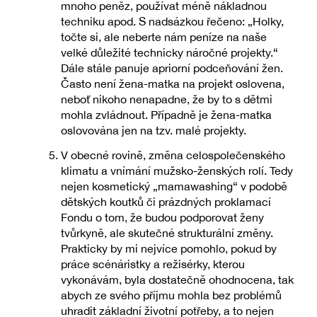
mnoho peněz, používat méně nákladnou
techniku apod. S nadsázkou řečeno: „Holky,
točte si, ale neberte nám peníze na naše
velké důležité technicky náročné projekty.“
Dále stále panuje apriorní podceňování žen.
Často není žena-matka na projekt oslovena,
neboť nikoho nenapadne, že by to s dětmi
mohla zvládnout. Případně je žena-matka
oslovována jen na tzv. malé projekty.
V obecné rovině, změna celospolečenského
klimatu a vnímání mužsko-ženských rolí. Tedy
nejen kosmetický „mamawashing“ v podobě
dětských koutků či prázdných proklamací
Fondu o tom, že budou podporovat ženy
tvůrkyně, ale skutečné strukturální změny.
Prakticky by mi nejvíce pomohlo, pokud by
práce scénáristky a režisérky, kterou
vykonávám, byla dostatečně ohodnocena, tak
abych ze svého příjmu mohla bez problémů
uhradit základní životní potřeby, a to nejen