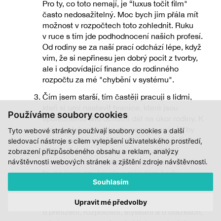
Pro ty, co toto nemají, je “luxus točit film"
často nedosažitelný. Moc bych jim přála mít
možnost v rozpočtech toto zohlednit. Ruku
v ruce s tím jde podhodnocení našich profesí.
Od rodiny se za naší prací odchází lépe, když
vím, že si nepřinesu jen dobrý pocit z tvorby,
ale i odpovídající finance do rodinného
rozpočtu za mé "chybění v systému".
Čím jsem starší, tím častěji pracuji s lidmi,
kteří si umí nastavit hranice, které jsou
Používáme soubory cookies
společnému dílu ochotni dát na úkor rodiny. K
mému překvapení to ale neznamená, že by
Tyto webové stránky používají soubory cookies a další
se pracovalo méně či méně efektivně. Tedy
sledovací nástroje s cílem vylepšení uživatelského prostředí,
spíš než, že by šlo o samotný natáčecí
zobrazení přizpůsobeného obsahu a reklam, analýzy
návštěvnosti webových stránek a zjištění zdroje návštěvnosti.
proces, šlo o jeho přípravu, aby bylo naplněno
to, co jsem zmiňovala v minulém bodu
Souhlasím
bez ohledu na zázemí lidí ve štábu.
Vůbec se mi nechce vypisovat historky
Upravit mé předvolby
o přetížení, rozpolcení, stýskání a o otázkách,