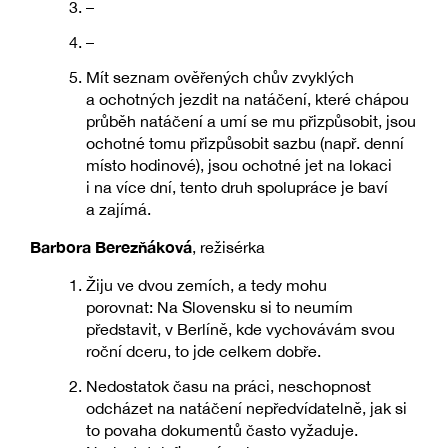
–
–
Mít seznam ověřených chův zvyklých
a ochotných jezdit na natáčení, které chápou
průběh natáčení a umí se mu přizpůsobit, jsou
ochotné tomu přizpůsobit sazbu (např. denní
místo hodinové), jsou ochotné jet na lokaci
i na více dní, tento druh spolupráce je baví
a zajímá.
Barbora Berezňáková
, režisérka
Žiju ve dvou zemích, a tedy mohu
porovnat: Na Slovensku si to neumím
představit, v Berlíně, kde vychovávám svou
roční dceru, to jde celkem dobře.
Nedostatok času na práci, neschopnost
odcházet na natáčení nepředvídatelně, jak si
to povaha dokumentů často vyžaduje.