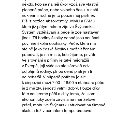
někdo, kdo se na její úkor vzdá své vlastní
placené práce, nebo volného času. V naší
nukleární rodině je to pouze můj partner.
Píši z pozice absolventky JAMU a FAMU,
která již pátým rokem žije ve Švýcarsku.
Systém vzdělávání a péče je zde nastaven
jinak. Tři hodiny školky denně jsou součástí
povinné školní docházky. Péče, která má
stejně jako české školky umožnit ženám
pracovat, je na místě, kde žijeme, privátní.
Ve srovnání s příjmy je také nejdražší
v Evropě, její výše se ale zároveň odvíjí
od příjmů rodiny, plnou cenu platí jen ti
nejbohatší. V případě potřeby je ale
k dispozici mezi 7:00 - 18:00 a standard péče
je z mé zkušenosti velmi dobrý. Pouze díky
této soukromé péči a díky tomu, že jsem
ekonomicky zcela závislá na manželově
práci, mohu ve Švýcarsku studovat na filmové
škole a též v pomalém tempu pracovat