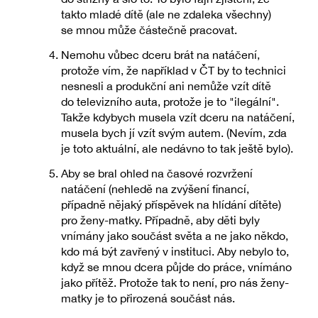
takto mladé dítě (ale ne zdaleka všechny)
se mnou může částečně pracovat.
Nemohu vůbec dceru brát na natáčení,
protože vím, že například v ČT by to technici
nesnesli a produkční ani nemůže vzít dítě
do televizního auta, protože je to "ilegální".
Takže kdybych musela vzít dceru na natáčení,
musela bych jí vzít svým autem. (Nevím, zda
je toto aktuální, ale nedávno to tak ještě bylo).
Aby se bral ohled na časové rozvržení
natáčení (nehledě na zvýšení financí,
případně nějaký příspěvek na hlídání dítěte)
pro ženy-matky. Případně, aby děti byly
vnímány jako součást světa a ne jako někdo,
kdo má být zavřený v instituci. Aby nebylo to,
když se mnou dcera půjde do práce, vnímáno
jako přítěž. Protože tak to není, pro nás ženy-
matky je to přirozená součást nás.