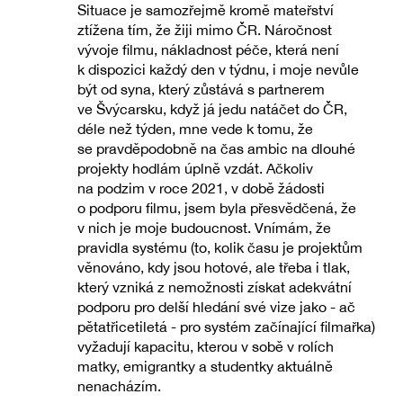
Situace je samozřejmě kromě mateřství
ztížena tím, že žiji mimo ČR. Náročnost
vývoje filmu, nákladnost péče, která není
k dispozici každý den v týdnu, i moje nevůle
být od syna, který zůstává s partnerem
ve Švýcarsku, když já jedu natáčet do ČR,
déle než týden, mne vede k tomu, že
se pravděpodobně na čas ambic na dlouhé
projekty hodlám úplně vzdát. Ačkoliv
na podzim v roce 2021, v době žádosti
o podporu filmu, jsem byla přesvědčená, že
v nich je moje budoucnost. Vnímám, že
pravidla systému (to, kolik času je projektům
věnováno, kdy jsou hotové, ale třeba i tlak,
který vzniká z nemožnosti získat adekvátní
podporu pro delší hledání své vize jako - ač
pětatřicetiletá - pro systém začínající filmařka)
vyžadují kapacitu, kterou v sobě v rolích
matky, emigrantky a studentky aktuálně
nenacházím.