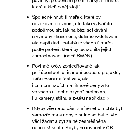
povinný, především pro filmařky a filmaře,
které a kteří o něj stojí.)
Společné hnutí filmařek, které by
advokovalo rovnost, ale také vytvářelo
podpůrnou síť, jak na bázi setkávání
a výměny zkušeností, dalšího vzdělávání,
ale například i databáze všech filmařek
podle profesí, která by usnadnila jejich
zaměstnávání. (např.
SWAN
)
Povinné kvóty zohledňované jak
při žádostech o finanční podporu projektů,
zařazování na festivaly, ale
i při nominacích na filmové ceny a to
ve všech i "technických" profesích,
i u kamery, střihu a zvuku například :)
Kdyby vše nebo část zmíněného mohla být
samozřejmá a nebylo nutné se bát o tyto
věci žádat a být za ně zesměšněna
nebo okřiknuta. Kdyby se rovnost v ČR