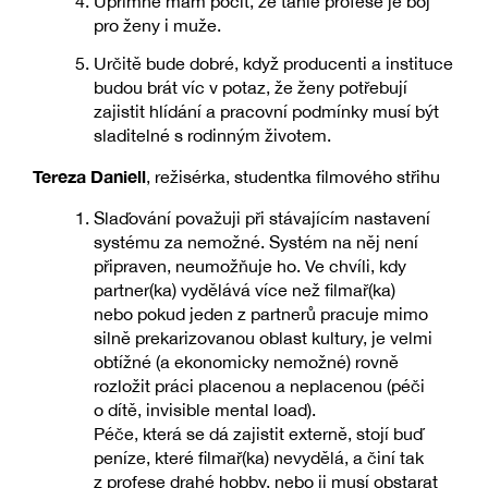
Upřímně mám pocit, že tahle profese je boj
pro ženy i muže.
Určitě bude dobré, když producenti a instituce
budou brát víc v potaz, že ženy potřebují
zajistit hlídání a pracovní podmínky musí být
sladitelné s rodinným životem.
Tereza Daniell
, režisérka, studentka filmového střihu
Slaďování považuji při stávajícím nastavení
systému za nemožné. Systém na něj není
připraven, neumožňuje ho. Ve chvíli, kdy
partner(ka) vydělává více než filmař(ka)
nebo pokud jeden z partnerů pracuje mimo
silně prekarizovanou oblast kultury, je velmi
obtížné (a ekonomicky nemožné) rovně
rozložit práci placenou a neplacenou (péči
o dítě, invisible mental load).
Péče, která se dá zajistit externě, stojí buď
peníze, které filmař(ka) nevydělá, a činí tak
z profese drahé hobby, nebo ji musí obstarat