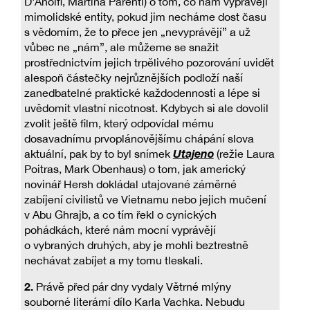
D'Anolfi, Martina Parenti) o tom, co nám vyprávějí
mimolidské entity, pokud jim necháme dost času
s vědomím, že to přece jen „nevyprávějí” a už
vůbec ne „nám”, ale můžeme se snažit
prostřednictvím jejich trpělivého pozorování uvidět
alespoň částečky nejrůznějších podloží naší
zanedbatelné praktické každodennosti a lépe si
uvědomit vlastní nicotnost. Kdybych si ale dovolil
zvolit ještě film, který odpovídal mému
dosavadnímu prvoplánovějšímu chápání slova
Utajeno
aktuální, pak by to byl snímek
(režie Laura
Poitras, Mark Obenhaus) o tom, jak americký
novinář Hersh dokládal utajované záměrné
zabíjení civilistů ve Vietnamu nebo jejich mučení
v Abu Ghrajb, a co tím řekl o cynických
pohádkách, které nám mocní vyprávějí
o vybraných druhých, aby je mohli beztrestně
nechávat zabíjet a my tomu tleskali.
2.
Právě před pár dny vydaly Větrné mlýny
souborné literární dílo Karla Vachka. Nebudu