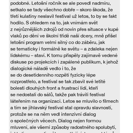
podobné. Letošní ročník se ale povedl nadmíru,
setkalo se tady všechno dobře – skoro škoda, že
třetí kulatiny neslavil festival už letos, to by se fakt
hodilo. S ohledem na to, jak vnímám svět
z nejrůznějších zdrojů od novin přes situace v kupé
vlaků po dění ve školní třídě naší dcery, mně přišel
letošní program velmi silný co do záběru, jak
se tematicky i formálně ke světu – a zdaleka nejen
lidskému – staví. K tomu přispěly zajímavě vedené
diskuse po projekcích i zapálené publikum, k jehož
dialogické náladě vedlo i to, že
se do desetidenního rozpětí fyzicky lépe
rozprostřelo, a festival se tak zbavil své letité
bolesti dlouhých front a frustrací lidí, kteří
se nedostali do sálů, takže pak trávili festival
láteřením na organizaci. Letos se mluvilo o filmech
a tím se jihlavský festival stal opravdu slavností,
protože se na něm vedl intenzivní dialog
o společných věcech. Dialog nejen formou
mluvení, ale všemi způsoby radostného spolubytí,