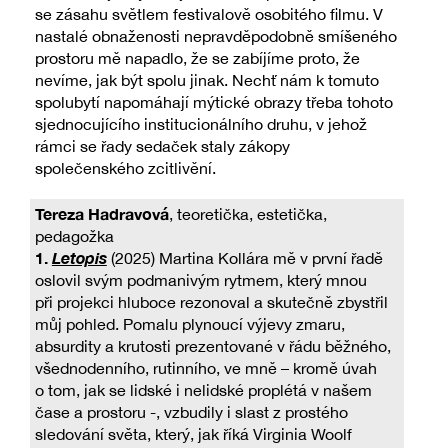
se zásahu světlem festivalově osobitého filmu. V
nastalé obnaženosti nepravděpodobně smíšeného
prostoru mě napadlo, že se zabíjíme proto, že
nevíme, jak být spolu jinak. Nechť nám k tomuto
spolubytí napomáhají mýtické obrazy třeba tohoto
sjednocujícího institucionálního druhu, v jehož
rámci se řady sedaček staly zákopy
společenského zcitlivění.
Tereza Hadravová
, teoretička, estetička,
pedagožka
1.
Letopis
(2025) Martina Kollára mě v první řadě
oslovil svým podmanivým rytmem, který mnou
při projekci hluboce rezonoval a skutečně zbystřil
můj pohled. Pomalu plynoucí výjevy zmaru,
absurdity a krutosti prezentované v řádu běžného,
všednodenního, rutinního, ve mně – kromě úvah
o tom, jak se lidské i nelidské proplétá v našem
čase a prostoru -, vzbudily i slast z prostého
sledování světa, který, jak říká Virginia Woolf