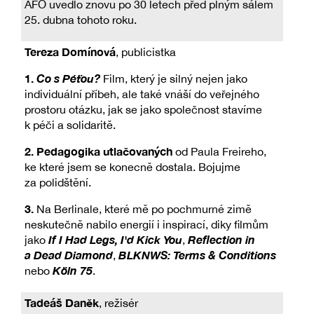
AFO uvedlo znovu po 30 letech před plným sálem
25. dubna tohoto roku.
Tereza Domínová
, publicistka
1.
Co s Péťou?
Film, který je silný nejen jako
individuální příbeh, ale také vnáší do veřejného
prostoru otázku, jak se jako společnost stavíme
k péči a solidaritě.
2. Pedagogika utlačovaných
od Paula Freireho,
ke které jsem se konecně dostala. Bojujme
za polidštění.
3.
Na Berlinale, které mě po pochmurné zimě
neskutečně nabilo energií i inspirací, diky filmům
If I Had Legs, I'd Kick You
Reflection in
jako
,
a Dead Diamond
BLKNWS: Terms & Conditions
,
Köln 75
nebo
.
Tadeáš Daněk
, režisér