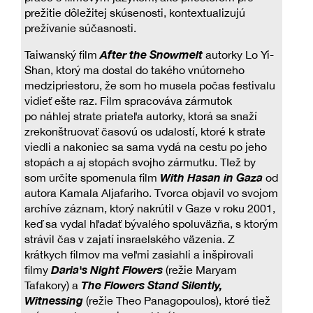
prežitie dôležitej skúsenosti, kontextualizujú
prežívanie súčasnosti.
After the Snowmelt
Taiwanský film
autorky Lo Yi-
Shan, ktorý ma dostal do takého vnútorneho
medzipriestoru, že som ho musela počas festivalu
vidieť ešte raz. Film spracováva zármutok
po náhlej strate priateľa autorky, ktorá sa snaží
zrekonštruovať časovú os udalostí, ktoré k strate
viedli a nakoniec sa sama vydá na cestu po jeho
stopách a aj stopách svojho zármutku. TIež by
With Hasan in Gaza
som určite spomenula film
od
autora Kamala Aljafariho. Tvorca objavil vo svojom
archíve záznam, ktorý nakrútil v Gaze v roku 2001,
keď sa vydal hľadať bývalého spoluväzňa, s ktorým
strávil čas v zajatí insraelského väzenia. Z
krátkych filmov ma veľmi zasiahli a inšpirovali
Daria's Night Flowers
filmy
(režie Maryam
The Flowers Stand Silently,
Tafakory) a
Witnessing
(režie Theo Panagopoulos), ktoré tiež