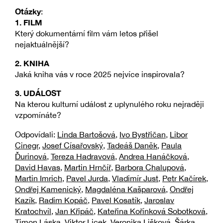
Otázky
:
1. FILM
Který dokumentární film vám letos přišel
nejaktuálnější?
2. KNIHA
Jaká kniha vás v roce 2025 nejvíce inspirovala?
3. UDÁLOST
Na kterou kulturní událost z uplynulého roku nejraději
vzpomínáte?
Odpovídali:
Linda Bartošová
,
Ivo Bystřičan
,
Libor
Cinegr
,
Josef Císařovský
,
Tadeáš Daněk
,
Paula
Ďurinová
,
Tereza Hadravová
,
Andrea Hanáčková
,
David Havas
,
Martin Hrnčíř
,
Barbora Chalupová
,
Martin Imrich
,
Pavel Jurda
,
Vladimír Just
,
Petr Kačírek
,
Ondřej Kamenický
,
Magdaléna Kašparová
,
Ondřej
Kazík
,
Radim Kopáč
,
Pavel Kosatík
,
Jaroslav
Kratochvíl
,
Jan Křipáč
,
Kateřina Kořínková Sobotková
,
Timon Láska
,
Viktor Licek
,
Veronika Lišková
,
Šárka