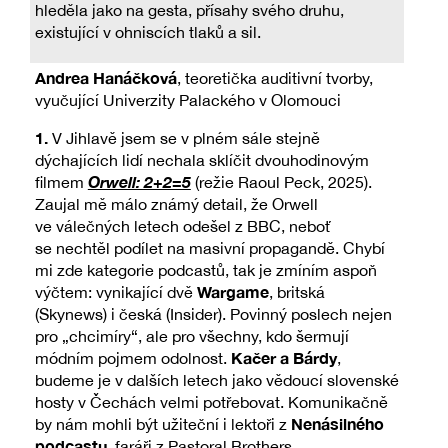
hleděla jako na gesta, přísahy svého druhu,
existující v ohniscích tlaků a sil.
Andrea Hanáčková
, teoretička auditivní tvorby,
vyučující Univerzity Palackého v Olomouci
1.
V Jihlavě jsem se v plném sále stejně
dýchajících lidí nechala sklíčit dvouhodinovým
Orwell: 2+2=5
filmem
(režie Raoul Peck, 2025).
Zaujal mě málo známý detail, že Orwell
ve válečných letech odešel z BBC, neboť
se nechtěl podílet na masivní propagandě. Chybí
mi zde kategorie podcastů, tak je zmíním aspoň
Wargame
výčtem: vynikající dvě
, britská
(Skynews) i česká (Insider). Povinný poslech nejen
pro „chcimíry“, ale pro všechny, kdo šermují
Kačer a Bárdy
módním pojmem odolnost.
,
budeme je v dalších letech jako vědoucí slovenské
hosty v Čechách velmi potřebovat. Komunikačně
Nenásilného
by nám mohli být užiteční i lektoři z
podcastu
, faráři z Pastoral Brothers