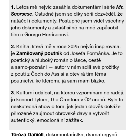
1.
Mr.
Letos mě nejvíc zasáhla dokumentární série
Scorsese
. Ostudně jsem se díky sérii dozvěděl, že
natáčel i dokumenty. Postupně jsem viděl všechny
jeho dokumenty a zvlášť silně na mně zapůsobil
film o George Harrisonovi.
2.
Kniha, která mě v roce 2025 nejvíc inspirovala,
Zamilovaný poutník
je
od Josefa Formánka. Je to
poetický a hluboký román o lásce, cestě
a samo‑poznání — autor v něm sdílí své prožitky
z pouti z Čech do Assisi a otevírá tím téma
poutnictví, ke kterému já sám mám blízko.
3.
Kulturní událost, na kterou vzpomínám nejraději,
je koncert Tylera, The Creatora v O2 areně. Byla to
neskutečná show o tom, jak jeden člověk dokáže
přirozeně zaujmout obrovské davy a vytvořit
autentický, emocionální zážitek.
Tereza Daniell
, dokumentaristka, dramaturgyně