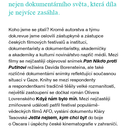
nejen dokumentárního světa, která díla
je nejvíce zasáhla.
Koho jsme se ptali? Kromě autorstva a týmu
dok.revue jsme oslovili zástupkyně a zástupce
českých filmových festivalů a institucí,
dokumentaristy a dokumentaristky, akademičky
a akademiky a kulturní novinářstvo napříč médii. Mezi
Pan Nikdo proti
filmy se nejčastěji objevoval snímek
Putinovi
režiséra Davida Borensteina, ale také
rozličné dokumentární snímky reflektující současnou
situaci v Gaze. Knihy se mezi respondenty
a respondentkami tradičně těšily velké rozmanitosti,
největší zastoupení se dočkal román Olivera
Když nám bylo míň
Lovrenského
. Mezi nejčastěji
zmiňované události patřil festival populárně-
vědeckých filmů AFO, vyslání dokumentu Kláry
Ještě nejsem, kým chci být
Tasovské
do boje
o Oscara i úspěchy české kinematografie v zahraničí.