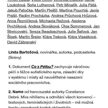
Loukotová
,
Soňa Lutherová
,
Petr Minařík
,
Julia Pátá
,
Jakub Patočka
,
Martin Pleštil
,
Martina Pouchlá
,
Janis
Prášil
,
Radim Procházka
,
Andrea Průchová Hrůzová
,
Anna Řezníčková
,
Michaela Režová
,
Apolena
Rychlíková
,
Andrea Slováková
,
Olga Sommerová
,
Jan
Strejcovský
,
Tereza Swadoschová
,
Julie Šafová
,
Jan
Šípek
,
Martin Šrajer
,
Klára Trsková
,
Klára Vlasáková
,
David Zábranský
Linda Bartošová
, novinářka, autorka, podcasterka
(Sirény)
1.
Co s Péťou?
Dokument
zachycuje náročnou
péči o těžce autistického syna, zásadní díry
v systému i místy až neuvěřitelné nasazení
sociálního pracovnictva.
2.
Name
od francouzské autorky Constance
Debré. Míra nihilismu a odmítání všech konvencí –
textových, feministických i životních – mě možná
trochu paradoxně hodně občerstvila.