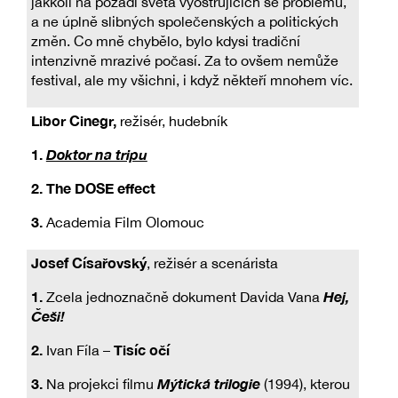
jakkoli na pozadí světa vyostřujících se problémů,
a ne úplně slibných společenských a politických
změn. Co mně chybělo, bylo kdysi tradiční
intenzivně mrazivé počasí. Za to ovšem nemůže
festival, ale my všichni, i když někteří mnohem víc.
Libor Cinegr,
režisér, hudebník
1.
Doktor na tripu
2.
The DOSE effect
3.
Academia Film Olomouc
Josef Císařovský
, režisér a scenárista
1.
Hej,
Zcela jednoznačně dokument Davida Vana
Češi!
2.
Tisíc očí
Ivan Fíla –
3.
Mýtická trilogie
Na projekci filmu
(1994), kterou