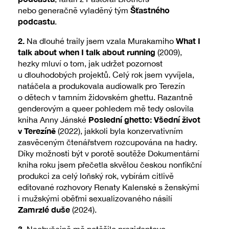
Šťastného
nebo generačně vyladěný tým
podcastu
.
2.
What I
Na dlouhé traily jsem vzala Murakamiho
talk about when I talk about running
(2009),
hezky mluví o tom, jak udržet pozornost
u dlouhodobých projektů. Celý rok jsem vyvíjela,
natáčela a produkovala audiowalk pro Terezín
o dětech v tamním židovském ghettu. Razantně
genderovým a queer pohledem mě tedy oslovila
Poslední ghetto: Všední život
kniha Anny Jánské
v Terezíně
(2022), jakkoli byla konzervativním
zasvěceným čtenářstvem rozcupována na hadry.
Díky možnosti být v porotě soutěže Dokumentární
kniha roku jsem přečetla skvělou českou nonfikční
produkci za celý loňský rok, vybírám citlivě
editované rozhovory Renaty Kalenské s ženskými
i mužskými oběťmi sexualizovaného násilí
Zamrzlé duše
(2024).
3.
Neobyčejně mě potěšilo prezidentovo