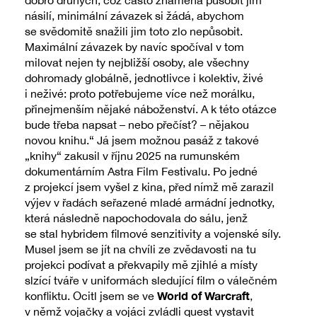
násilí, minimální závazek si žádá, abychom
se svědomitě snažili jim toto zlo nepůsobit.
Maximální závazek by navíc spočíval v tom
milovat nejen ty nejbližší osoby, ale všechny
dohromady globálně, jednotlivce i kolektiv, živé
i neživé: proto potřebujeme více než morálku,
přinejmenším nějaké náboženství. A k této otázce
bude třeba napsat – nebo přečíst? – nějakou
novou knihu.“ Já jsem možnou pasáž z takové
„knihy“ zakusil v říjnu 2025 na rumunském
dokumentárním Astra Film Festivalu. Po jedné
z projekcí jsem vyšel z kina, před nímž mě zarazil
výjev v řadách seřazené mladé armádní jednotky,
která následně napochodovala do sálu, jenž
se stal hybridem filmové senzitivity a vojenské síly.
Musel jsem se jít na chvíli ze zvědavosti na tu
projekci podívat a překvapily mě zjihlé a místy
slzící tváře v uniformách sledující film o válečném
World of Warcraft
konfliktu. Ocitl jsem se ve
,
v němž vojačky a vojáci zvládli quest vystavit