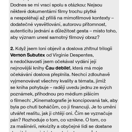
Dodnes se mi vrací spolu s otázkou: Nejsou
některé dokumentární filmy trochu plytké
a nespoléhají až příliš na mimofilmové kontexty –
dodatečné vysvětlování, autorovu přítomnost,
autenticitu jednání a důležitost gesta – místo toho,
aby význam unesl samotný filmový obraz?
2.
Když jsem loni objevil a doslova zhltnul trilogii
Vernon Subutex
od Virginie Despentes,
s nedočkavostí jsem očekával vydání její
Čau debile!
nejnovější knihy
, která má moje
očekávání doslova přeplnila. Nechci zdlouhavě
vyjmenovávat všechny kvality a témata, jimiž
se kniha pohybuje – raději uvedu jednu ze svých
poznámek, příhodnou pro médium píšícím
o filmech: „Kinematografie je koncipovaná tak, aby
byla po chuti boháčům, co ji financuji. Je to umění
utvářet realitu, jak ji chtějí oni. Čím se vyznačuje
pán? Rozhoduje o tom, co vznikne. O tom, co
za mašinérii, rekvizity a obyčejné lidi se dostane