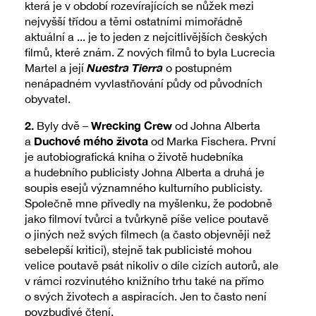
která je v období rozevírajících se nůžek mezi
nejvyšší třídou a těmi ostatními mimořádně
aktuální a ... je to jeden z nejcitlivějších českých
filmů, které znám. Z nových filmů to byla Lucrecia
Nuestra Tierra
Martel a její
o postupném
nenápadném vyvlastňování půdy od původních
obyvatel.
2.
Wrecking Crew
Byly dvě –
od Johna Alberta
Duchové mého života
a
od Marka Fischera. První
je autobiografická kniha o životě hudebníka
a hudebního publicisty Johna Alberta a druhá je
soupis esejů významného kulturního publicisty.
Společně mne přivedly na myšlenku, že podobně
jako filmoví tvůrci a tvůrkyně píše velice poutavě
o jiných než svých filmech (a často objevněji než
sebelepší kritici), stejně tak publicisté mohou
velice poutavě psát nikoliv o díle cizích autorů, ale
v rámci rozvinutého knižního trhu také na přímo
o svých životech a aspiracích. Jen to často není
povzbudivé čtení.