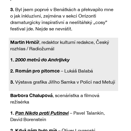
3.
Byl jsem poprvé v Benátkách a překvapilo mne
o jak inkluzivní, zejména v sekci Orrizonti
dramaturgicky inspirativní a neelitářský „cosy“
festival jde. Nejde se nevrátit.
Martin Hrnčíř
, redaktor kulturní redakce, Český
rozhlas / Radiožurnál
1.
2000 metrů do Andrijivky
2. Román pro pitomce
– Lukáš Balabá
3.
Výstava grafika Jiřího Samka v Polici nad Metují
Barbora Chalupová
, scenáristka a filmová
režisérka
1.
P
an Nikdo proti Putinovi
– Pavel Talankin,
David Borenstein
2.
Když nám bylo míň
– Oliver Lovrenski