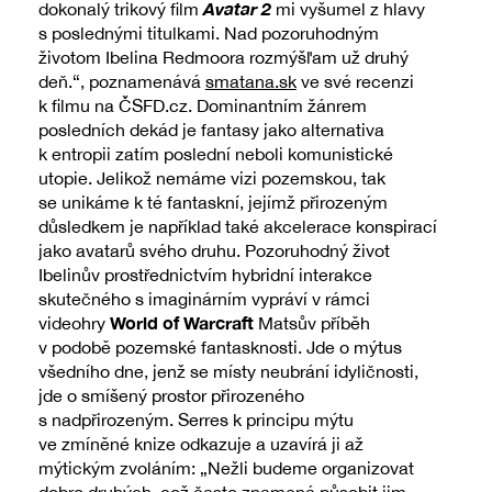
Avatar 2
dokonalý trikový film
mi vyšumel z hlavy
s poslednými titulkami. Nad pozoruhodným
životom Ibelina Redmoora rozmýšľam už druhý
deň.“, poznamenává
smatana.sk
ve své recenzi
k filmu na ČSFD.cz. Dominantním žánrem
posledních dekád je fantasy jako alternativa
k entropii zatím poslední neboli komunistické
utopie. Jelikož nemáme vizi pozemskou, tak
se unikáme k té fantaskní, jejímž přirozeným
důsledkem je například také akcelerace konspirací
jako avatarů svého druhu. Pozoruhodný život
Ibelinův prostřednictvím hybridní interakce
skutečného s imaginárním vypráví v rámci
World of Warcraft
videohry
Matsův příběh
v podobě pozemské fantasknosti. Jde o mýtus
všedního dne, jenž se místy neubrání idyličnosti,
jde o smíšený prostor přirozeného
s nadpřirozeným. Serres k principu mýtu
ve zmíněné knize odkazuje a uzavírá ji až
mýtickým zvoláním: „Nežli budeme organizovat
dobro druhých, což často znamená působit jim