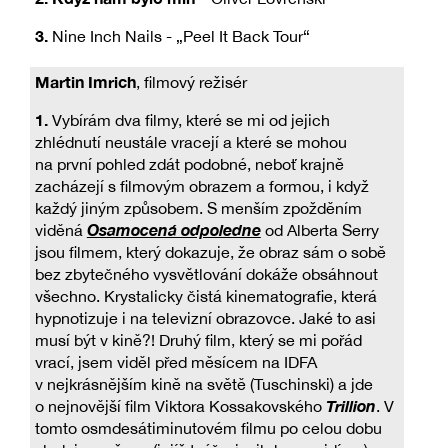
3.
Nine Inch Nails - „Peel It Back Tour“
Martin Imrich
, filmový režisér
1.
Vybírám dva filmy, které se mi od jejich
zhlédnutí neustále vracejí a které se mohou
na první pohled zdát podobné, neboť krajně
zacházejí s filmovým obrazem a formou, i když
každý jiným způsobem. S menším zpožděním
Osamocená odpoledne
viděná
od Alberta Serry
jsou filmem, který dokazuje, že obraz sám o sobě
bez zbytečného vysvětlování dokáže obsáhnout
všechno. Krystalicky čistá kinematografie, která
hypnotizuje i na televizní obrazovce. Jaké to asi
musí být v kině?! Druhý film, který se mi pořád
vrací, jsem viděl před měsícem na IDFA
v nejkrásnějším kině na světě (Tuschinski) a jde
Trillion
o nejnovější film Viktora Kossakovského
. V
tomto osmdesátiminutovém filmu po celou dobu