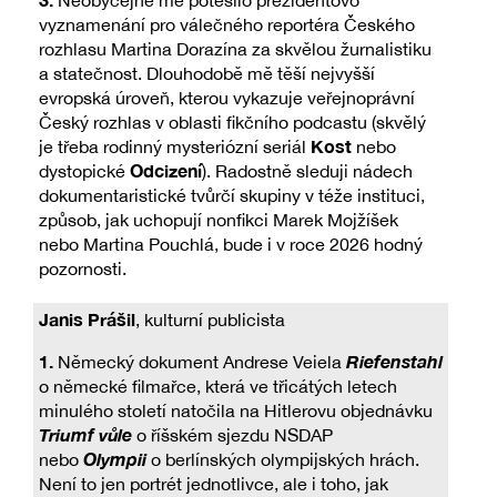
vyznamenání pro válečného reportéra Českého
rozhlasu Martina Dorazína za skvělou žurnalistiku
a statečnost. Dlouhodobě mě těší nejvyšší
evropská úroveň, kterou vykazuje veřejnoprávní
Český rozhlas v oblasti fikčního podcastu (skvělý
Kost
je třeba rodinný mysteriózní seriál
nebo
Odcizení
dystopické
). Radostně sleduji nádech
dokumentaristické tvůrčí skupiny v téže instituci,
způsob, jak uchopují nonfikci Marek Mojžíšek
nebo Martina Pouchlá, bude i v roce 2026 hodný
pozornosti.
Janis Prášil
, kulturní publicista
1.
Riefenstahl
Německý dokument Andrese Veiela
o německé filmařce, která ve třicátých letech
minulého století natočila na Hitlerovu objednávku
Triumf vůle
o říšském sjezdu NSDAP
Olympii
nebo
o berlínských olympijských hrách.
Není to jen portrét jednotlivce, ale i toho, jak