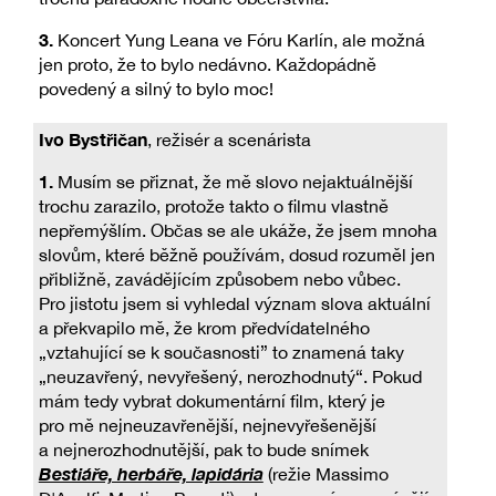
3.
Koncert Yung Leana ve Fóru Karlín, ale možná
jen proto, že to bylo nedávno. Každopádně
povedený a silný to bylo moc!
Ivo Bystřičan
, režisér a scenárista
1.
Musím se přiznat, že mě slovo nejaktuálnější
trochu zarazilo, protože takto o filmu vlastně
nepřemýšlím. Občas se ale ukáže, že jsem mnoha
slovům, které běžně používám, dosud rozuměl jen
přibližně, zavádějícím způsobem nebo vůbec.
Pro jistotu jsem si vyhledal význam slova aktuální
a překvapilo mě, že krom předvídatelného
„vztahující se k současnosti” to znamená taky
„neuzavřený, nevyřešený, nerozhodnutý“. Pokud
mám tedy vybrat dokumentární film, který je
pro mě nejneuzavřenější, nejnevyřešenější
a nejnerozhodnutější, pak to bude snímek
Bestiáře, herbáře, lapidária
(režie Massimo