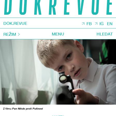
DOK.REVUE
FB
IG
EN
MENU
HLEDAT
REŽIM
Z filmu
Pan Nikdo proti Putinovi