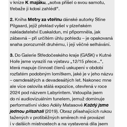
K majáku
v knize
, „sotva přišel o svou samotu,
třebaže ji kdosi zahlédl“.
2.
Metry za vteřinu
Kniha
dánské autorky Stine
Pilgaard, jejíž překlad vyšel v plzeňském
nakladatelství Euskaldun, mi připomněla, jak
zábavná – při určitém úhlu pohledu – je opakovaná
snaha porozumět druhému, i její věčné selhávání.
3.
Do Galerie Středočeského kraje (GASK) v Kutné
Hoře jsme vyrazili na výstavu „12/15 přece...“,
která mapuje činnost členů uskupení v období
rozťatém podobným lomítkem, jaké je v jeho názvu
– osmdesátých a devadesátých let. Nakonec mne
ale více oslovila stálá expozice, otevřená v roce
2024 pod názvem Labyrintem. Vstoupila jsem
do ní audiovizuálním tunelem, jemuž dominuje
Každý jsme
performativní video Adély Matasové
jednou přísahali
(2019). Obraz přísahajících rukou
tažených v protiběžných směrech mě provázel
i v dalších místnostech a na vystavená díla jsem