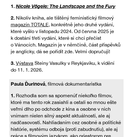
1.
Nicole Vögele: The Landscape and the Fury
2.
Nikoliv kniha, ale tištěný feministický filmový
magazín TOTALE
, konkrétně jeho druhé vydání,
které vyšlo v listopadu 2024. Od června 2025 je
k dostání třetí vydání, které si chci přečíst
o Vánocích. Magazín je v němčině, část příspěvků
je anglicky, dá se pořídit zde. Velmi dopručuji!
3.
Výstava
Steiny Vasulky v Reykjavíku, k vidění
do 11. 1. 2026.
Paula Ďurinová
, filmová dokumentaristka
1.
Rozhodla som sa spomenúť niekoľko filmov,
ktoré ma tento rok zasiahli a ostali so mnou ešte
veľmi dlho po odchode z kina a osobne v nich
vnímam nielen silný aspekt aktuálnosti, ale aj
nadčasovosti. Nahliadaním cez osobné a politické
histórie, systému odboja (proti zabudnutiu), ale aj
práce s filmovým jazykom, ako priestorom pre