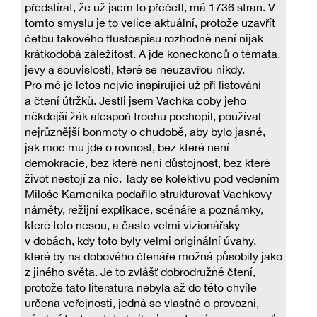
předstírat, že už jsem to přečetl, má 1736 stran. V
tomto smyslu je to velice aktuální, protože uzavřít
četbu takového tlustospisu rozhodně není nijak
krátkodobá záležitost. A jde koneckonců o témata,
jevy a souvislosti, které se neuzavřou nikdy.
Pro mě je letos nejvíc inspirující už při listování
a čtení útržků. Jestli jsem Vachka coby jeho
někdejší žák alespoň trochu pochopil, používal
nejrůznější bonmoty o chudobě, aby bylo jasné,
jak moc mu jde o rovnost, bez které není
demokracie, bez které není důstojnost, bez které
život nestojí za nic. Tady se kolektivu pod vedením
Miloše Kameníka podařilo strukturovat Vachkovy
náměty, režijní explikace, scénáře a poznámky,
které toto nesou, a často velmi vizionářsky
v dobách, kdy toto byly velmi originální úvahy,
které by na dobového čtenáře možná působily jako
z jiného světa. Je to zvlášť dobrodružné čtení,
protože tato literatura nebyla až do této chvíle
určena veřejnosti, jedná se vlastně o provozní,