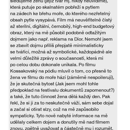
sledujeme ženu (jejíž tvář mj. nikdy neuvidíme),
která putuje po skalnatém pobřeží s pytlem
na zádech ke břehu moře, do kterého nezřetelný
obsah pytle vysypává. Film má neuvěřitelně čistý
až sterilní, digitální, černobílý, high-end budgetový
obraz, který na mě působil podobně odtažitým
dojmem jako např. reklama na Dior. Nemohl jsem
se zbavit dojmu příliš přepjatě minimalisticky
se tvářící, možná až symbolické, každopádně ale
velmi důležité zprávy o současnosti, která mi
po celou dobu dokonale unikala. Po filmu
Kossakovský na pódiu mluvil o tom, co přesně to
žena ve filmu do moře hází (záměrně nespoileruji),
že je skutečná bytost (Jak jsem mohl tohle
předpoklad na festivalu dokumentů zapomenout?)
a také, že tuto činnost žena dělá každý den. Pak
řekl, že si jí za to neskutečně váží, sám sebe dojal
a začal si otírat slzy, což na mě zapůsobilo
sympaticky. Tyto nově nabyté informace na mě
udělaly celkem dojem a donutily mě nad filmem
znovu, zpětně uvažovat a částečně mu i rozumět.