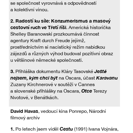
se společnost vyrovnává s odpovědností
a kolektivní vinou.
2.
Radostí ku síle: Konzumerismus a masový
cestovní ruch ve Třetí říši
. Americká historička
Shelley Baranowski prozkoumává činnost
agentury Kraft durch Freude jejímž,
prostřednictvím si nacistický režim nabídkou
zájezdů a různých výhod budoval pozitivní obraz
u většinové německé společnosti.
3.
Ještě
Přihláška dokumentu Kláry Tasovské
nejsem, kým chci být
Karavanu
na Oscara, účast
Zuzany Kirchnerové v soutěži v Cannes
Otce
a slovenské přihlášky na Oscara,
Terezy
Nvotové, v Benátkách.
David Havas
, vedoucí kina Ponrepo, Národní
filmový archiv
1.
Cestu
Po letech jsem viděl
(1991) Ivana Vojnára,