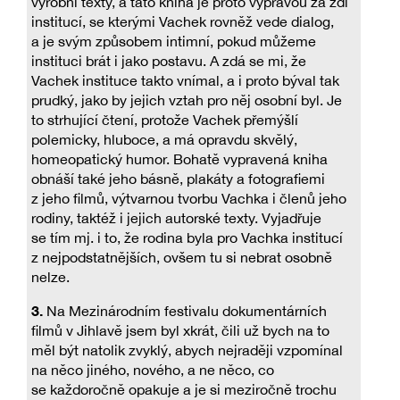
výrobní texty, a tato kniha je proto výpravou za zdi
institucí, se kterými Vachek rovněž vede dialog,
a je svým způsobem intimní, pokud můžeme
instituci brát i jako postavu. A zdá se mi, že
Vachek instituce takto vnímal, a i proto býval tak
prudký, jako by jejich vztah pro něj osobní byl. Je
to strhující čtení, protože Vachek přemýšlí
polemicky, hluboce, a má opravdu skvělý,
homeopatický humor. Bohatě vypravená kniha
obnáší také jeho básně, plakáty a fotografiemi
z jeho filmů, výtvarnou tvorbu Vachka i členů jeho
rodiny, taktéž i jejich autorské texty. Vyjadřuje
se tím mj. i to, že rodina byla pro Vachka institucí
z nejpodstatnějších, ovšem tu si nebrat osobně
nelze.
3.
Na Mezinárodním festivalu dokumentárních
filmů v Jihlavě jsem byl xkrát, čili už bych na to
měl být natolik zvyklý, abych nejraději vzpomínal
na něco jiného, nového, a ne něco, co
se každoročně opakuje a je si meziročně trochu