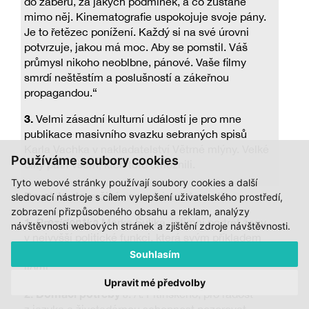
do záběru, za jakých podmínek, a co zůstane
mimo něj. Kinematografie uspokojuje svoje pány.
Je to řetězec ponížení. Každý si na své úrovni
potvrzuje, jakou má moc. Aby se pomstil. Váš
průmysl nikoho neoblbne, pánové. Vaše filmy
smrdí neštěstím a poslušností a zákeřnou
propagandou.“
3.
Velmi zásadní kulturní událostí je pro mne
publikace masivního svazku sebraných spisů
Karla Vachka v nakladatelství Větrné mlýny. Velké
Používáme soubory cookies
díky patří všem, kteří toto umožnili.
Tyto webové stránky používají soubory cookies a další
Pavel Jurda
, režisér, scenárista, dramatik
sledovací nástroje s cílem vylepšení uživatelského prostředí,
zobrazení přizpůsobeného obsahu a reklam, analýzy
1.
Prezidentka
Marka Šulíka, intimní portrét ženy
návštěvnosti webových stránek a zjištění zdroje návštěvnosti.
v nejvyšší politické funkci, která svým příkladem
vyzývá k tomu, aby politici byli především lepšími
Souhlasím
lidmi.
Upravit mé předvolby
2.
Domácí potřeby
J. A. Pitínského, pro radost
z jazyka a životadárnou schopnost pozorovat