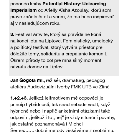
Potential History: Unlearning
ponor do knihy
Imperialism
od Arielly Aïsha Azoulay, ktorú som
práve začala čítať a verím, že ma bude inšpirovať
aj v nasledujúcom roku.
3.
Festival Artwife, ktorý sa pravidelne koná
na konci leta na Liptove. Feministický, umelecký
a politický festival, ktorý vytvára priestor pre
dôležité témy, solidaritu a prepájanie komunít.
Okrem prírody to bol pre mňa silný moment
návratu domov na Liptov.
Jan Gogola ml.,
režisér, dramaturg, pedagog
ateliéru Audiovizuální tvorby FMK UTB ve Zlíně
1.+2.+3.
Jelikož leitmotivem mé odpovědi je
princip hybridnosti, tak snad nebude vadit, když
hybridně neboli napříč anketními otázkami také
odpovím, jelikož i to „nej“ je vždy situační povahy,
jak ostatně poznamenává i Michel
Serres: „…: dobré metody získáváme z problému,