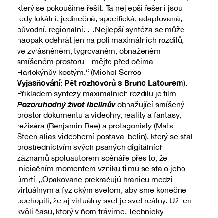
který se pokoušíme řešit. Ta nejlepší řešení jsou
tedy lokální, jedinečná, specifická, adaptovaná,
původní, regionální. …Nejlepší syntéza se může
naopak odehrát jen na poli maximálních rozdílů,
ve zvrásněném, tygrovaném, obnaženém
smíšeném prostoru – mějte před očima
Harlekýnův kostým.“ (Michel Serres –
Vyjasňování: Pět rozhovorů s Bruno Latourem
).
Příkladem syntézy maximálních rozdílu je film
Pozoruhodný život Ibelinův
obnažující smíšený
prostor dokumentu a videohry, reality a fantasy,
režiséra (Benjamin Ree) a protagonisty (Mats
Steen alias videoherní postava Ibelin), který se stal
prostřednictvím svých psaných digitálních
záznamů spoluautorem scénáře přes to, že
iniciačním momentem vzniku filmu se stalo jeho
úmrtí. „Opakovane prekračujú hranicu medzi
virtuálnym a fyzickým svetom, aby sme konečne
pochopili, že aj virtuálny svet je svet reálny. Už len
kvôli času, ktorý v ňom trávime. Technicky