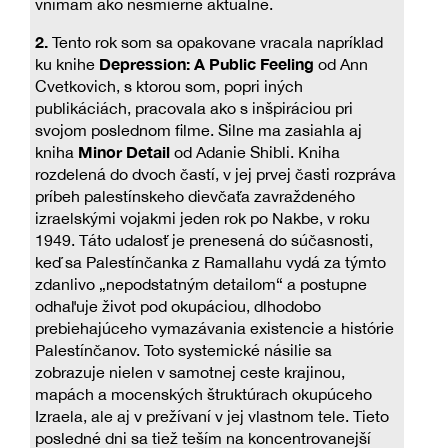
vnímam ako nesmierne aktuálne.
2.
Tento rok som sa opakovane vracala napríklad
Depression: A Public Feeling
ku knihe
od Ann
Cvetkovich, s ktorou som, popri iných
publikáciách, pracovala ako s inšpiráciou pri
svojom poslednom filme. Silne ma zasiahla aj
Minor Detail
kniha
od Adanie Shibli. Kniha
rozdelená do dvoch častí, v jej prvej časti rozpráva
príbeh palestínskeho dievčaťa zavraždeného
izraelskými vojakmi jeden rok po Nakbe, v roku
1949. Táto udalosť je prenesená do súčasnosti,
keď sa Palestínčanka z Ramallahu vydá za týmto
zdanlivo „nepodstatným detailom“ a postupne
odhaľuje život pod okupáciou, dlhodobo
prebiehajúceho vymazávania existencie a histórie
Palestínčanov. Toto systemické násilie sa
zobrazuje nielen v samotnej ceste krajinou,
mapách a mocenských štruktúrach okupúceho
Izraela, ale aj v prežívaní v jej vlastnom tele. Tieto
posledné dni sa tiež teším na koncentrovanejší