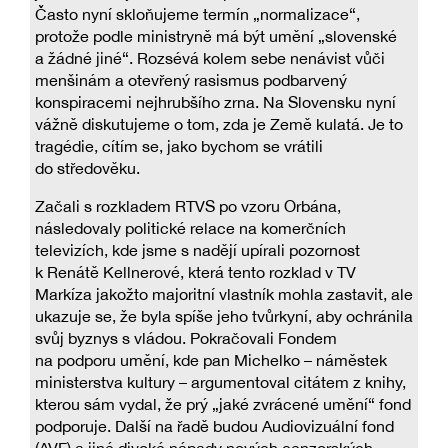
Často nyní skloňujeme termín „normalizace“,
protože podle ministryně má být umění „slovenské
a žádné jiné“. Rozsévá kolem sebe nenávist vůči
menšinám a otevřený rasismus podbarvený
konspiracemi nejhrubšího zrna. Na Slovensku nyní
vážně diskutujeme o tom, zda je Země kulatá. Je to
tragédie, cítím se, jako bychom se vrátili
do středověku.
Začali s rozkladem RTVS po vzoru Orbána,
následovaly politické relace na komerčních
televizích, kde jsme s nadějí upírali pozornost
k Renátě Kellnerové, která tento rozklad v TV
Markíza jakožto majoritní vlastník mohla zastavit, ale
ukazuje se, že byla spíše jeho tvůrkyní, aby ochránila
svůj byznys s vládou. Pokračovali Fondem
na podporu umění, kde pan Michelko – náměstek
ministerstva kultury – argumentoval citátem z knihy,
kterou sám vydal, že prý „jaké zvrácené umění“ fond
podporuje. Další na řadě budou Audiovizuální fond