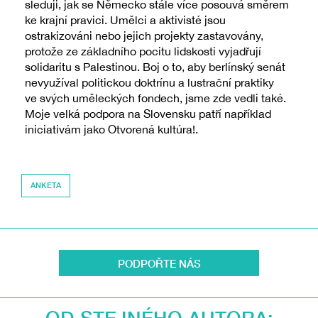
sleduji, jak se Německo stále více posouvá směrem
ke krajní pravici. Umělci a aktivisté jsou
ostrakizováni nebo jejich projekty zastavovány,
protože ze základního pocitu lidskosti vyjadřují
solidaritu s Palestinou. Boj o to, aby berlínský senát
nevyužíval politickou doktrínu a lustrační praktiky
ve svých uměleckých fondech, jsme zde vedli také.
Moje velká podpora na Slovensku patří například
iniciativám jako Otvorená kultúra!.
ANKETA
PODPOŘTE NÁS
OD STEJNÉHO AUTORA: