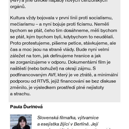
(AVF) a jiné divoké nápady nových cenzorských
orgánů.
Kultura vždy bojovala v první linii proti socialismu,
mečiarismu – a nyní bojuje proti ficismu. Neměli
bychom se ptát, čeho tím dosáhneme, měli bychom
se ptát, kým bychom byli, kdybychom to neudělali.
Proto protestujeme, píšeme petice, stávkujeme, ale
čas a moc jsou na straně vlády. Bude nyní velmi
záležet na tom, jak definujeme hranice a jak
se zorganizujeme v odporu. Dokumentární film je
naštěstí (nebo bohužel) na okraji zájmu. S
podfinancovaným AVF, který je ve ztrátě, a minimální
podporou od RTVS, jejíž financování se bez diskuse
změnilo, je výsledkem prostředí plné nejistoty
a strachu.
Paula Ďurinová
Slovenská filmařka, výtvarnice
a esejistka žijící v Berlíně. Její