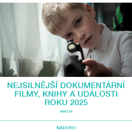
NEJSILNĚJŠÍ DOKUMENTÁRNÍ
FILMY, KNIHY A UDÁLOSTI
ROKU 2025
ANKETA
NAHORU