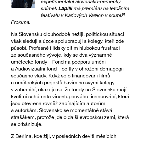
experimentální slovensko-německý
Lapilli
snímek
má premiéru na letošním
festivalu v Karlových Varech v soutěži
Proxima.
Na Slovensku dlouhodobě nežiji, politickou situaci
však sleduji a úzce spolupracuji s kolegy, kteří zde
působí. Profesně i lidsky cítím hlubokou frustraci
ze současného vývoje, kdy se dva významné
umělecké fondy – Fond na podporu umění
a Audiovizuální fond – ocitly v ohrožení demagogií
současné vlády. Když se o financování filmů
a uměleckých projektů bavím se svými kolegy
v zahraničí, ukazuje se, že fondy na Slovensku mají
kvalitní schémata vícestupňového financování, která
jsou otevřena rovněž začínajícím autorům
a autorkám. Slovensko se momentálně stává
strašákem, protože jde o další evropskou zemi, která
se orbánizuje.
Z Berlína, kde žiji, v posledních devíti měsících