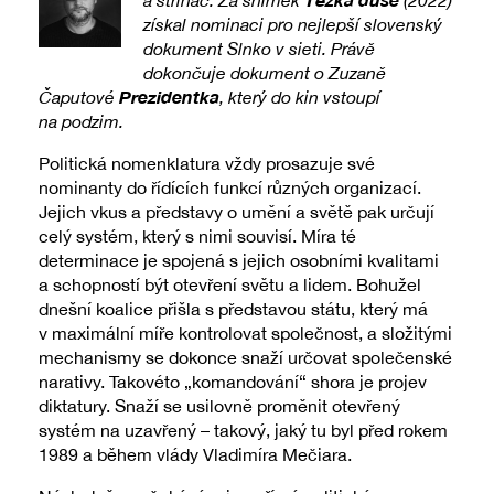
a střihač. Za snímek
(2022)
získal nominaci pro nejlepší slovenský
dokument Slnko v sieti. Právě
dokončuje dokument o Zuzaně
Prezidentka
Čaputové
, který do kin vstoupí
na podzim.
Politická nomenklatura vždy prosazuje své
nominanty do řídících funkcí různých organizací.
Jejich vkus a představy o umění a světě pak určují
celý systém, který s nimi souvisí. Míra té
determinace je spojená s jejich osobními kvalitami
a schopností být otevření světu a lidem. Bohužel
dnešní koalice přišla s představou státu, který má
v maximální míře kontrolovat společnost, a složitými
mechanismy se dokonce snaží určovat společenské
narativy. Takovéto „komandování“ shora je projev
diktatury. Snaží se usilovně proměnit otevřený
systém na uzavřený – takový, jaký tu byl před rokem
1989 a během vlády Vladimíra Mečiara.