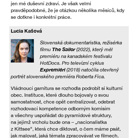
jen mé duševní zdraví. Je však velmi
pravděpodobné, že je otázkou několika měsíců, kdy
se dotkne i konkrétní práce.
Lucia Kašová
Slovenská dokumentaristka, režisérka
The Sailor
filmu
(2022), který měl
premiéru na kanadském festivalu
HotDocs. Pro televizní cyklus
Expremiéri
(2018) natočila otevřený
portrét slovenského premiéra Roberta Fica.
Vládnoucí garnitura se rozhodla podrobit si kulturní
obec. Instituce, které dlouho bojovaly o svou
samostatnost, chce opět centralizovat, odebrat
rozhodovací kompetence odborným komisím
a všechny uspořádat do pyramidové struktury,
na jejímž vrcholu bude ona – „nacionalistka
z Kittsee“, která chce diktovat, o čem máme psát,
jak malovat, jaká témata zpracovávat ve filmech.