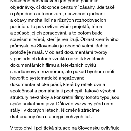
Následně neočekávám jen přímé politické
objednávky, či dokonce cenzurní zásahy. Jde také
o případnou autocenzuru, nesvobodu jednání
a obavy mnoha lidí na různých rozhodovacích
pozicích. To pak ovlivní výběr projektů, témat
a způsob jejich zpracování, a to potom bude
souviset s tvůrci, kteří je realizují. Oblast kreativního
průmyslu na Slovensku je obecně velmi křehká,
protože je malá. V oblasti dokumentární tvorby
v posledních letech vzniklo několik kvalitních
dokumentárních filmů a televizních cyklů
s nadčasovým rozměrem, ale pokud bychom měli
hovořit o systematické angažované
dokumentaristické práci, která by reflektovala
společnost a pomáhala ji pochopit, takové výrobní
struktury nevznikly a konkrétní filmy tohoto typu jsou
spíše unikátními jevy. Důležité výzvy by před námi
stály i v dobrých letech. Nicméně ztrácíme
drahocenný čas a energii tvořivých lidí.
V této chvíli politická situace na Slovensku ovlivňuje