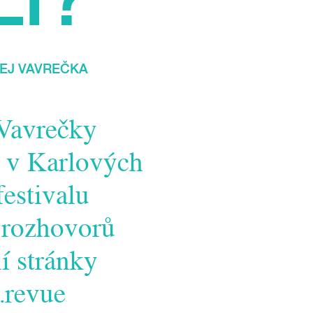
EJ VAVREČKA
 Vavrečky
e v Karlových
estivalu
 rozhovorů
í stránky
.revue