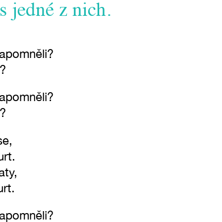
s jedné z nich.
zapomněli?
i?
zapomněli?
i?
se,
rt.
aty,
urt.
zapomněli?