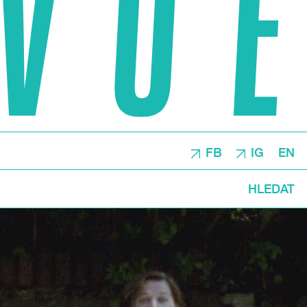
FB
IG
EN
HLEDAT