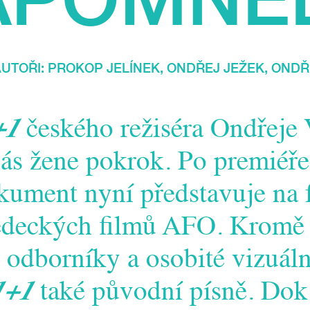
 AUTOŘI:
PROKOP JELÍNEK
,
ONDŘEJ JEŽEK
,
ONDŘ
+1
českého režiséra Ondřeje
nás žene pokrok. Po premiéř
kument nyní představuje na f
ědeckých filmů AFO. Kromě
 odborníky a osobité vizuáln
1+1
také původní písně. Dok