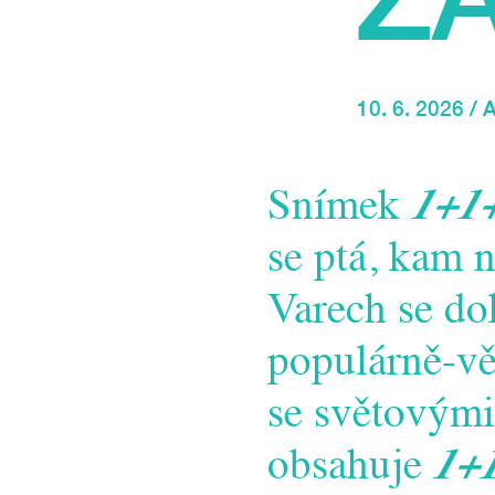
10. 6. 2026 /
Snímek
1+1
se ptá, kam 
Varech se do
populárně-v
se světovými
obsahuje
1+