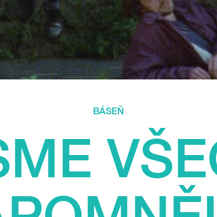
BÁSEŇ
SME VŠ
APOMNĚL