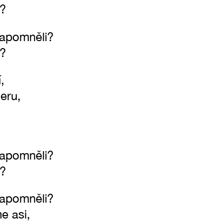
i?
zapomněli?
i?
,
eru,
zapomněli?
i?
zapomněli?
me asi,