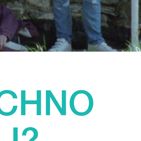
ECHNO
I?