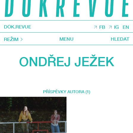
DOK.REVUE
FB
IG
EN
MENU
HLEDAT
REŽIM
ONDŘEJ JEŽEK
PŘÍSPĚVKY AUTORA (1)