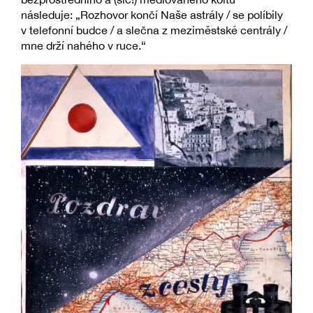
následuje: „Rozhovor končí Naše astrály / se políbily
v telefonní budce / a slečna z meziměstské centrály /
mne drží nahého v ruce.“