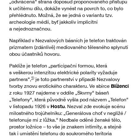
„odvrácená“ strana doposud proponovaného přístupu
k určitému dílu, dokáže vynést na povrch to, co bylo
přehlédnuto. Možná, že se jedná o variantu tzv.
archeologie médií, byť jakkoliv implicitní
a nejednoznačnou.
Například v Nezvalových básních je telefon traktován
prizmatem (zdánlivě) mediovaného tělesného splynutí
obou účastníků hovoru.
Pakliže je telefon „participační formou, která
s veškerou intenzitou elektrické polarity vyžaduje
1)
partnera“,
je toto partnerství v případě Nezvalovy
Blíženci
tvorby znovu erotického charakteru. Ve sbírce
z roku 1927 najdeme v oddíle „Skvrny“ báseň
„Telefony“, která původně vyšla pod názvem „Telefon“
Hostu
v listopadu 1926 v
. Nezval zde evokuje scénu
milostného trojúhelníku: „Generálova choť v negližé /
telefonuje mi z lůžka.“ Nedbale oděné ženské tělo,
prostor ložnice – to vše je znakem intimity, a stejně
tak i umístění telefonu do soukromého teritoria