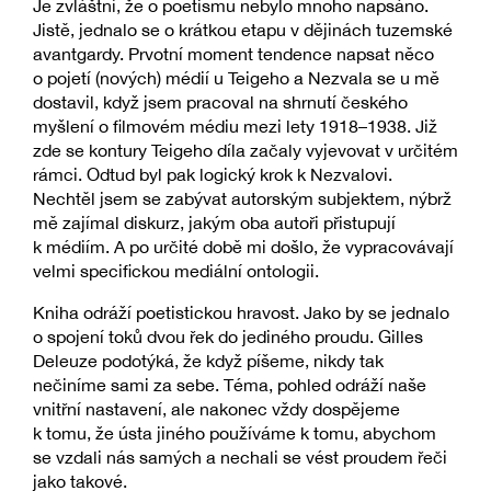
Je zvláštní, že o poetismu nebylo mnoho napsáno.
Jistě, jednalo se o krátkou etapu v dějinách tuzemské
avantgardy. Prvotní moment tendence napsat něco
o pojetí (nových) médií u Teigeho a Nezvala se u mě
dostavil, když jsem pracoval na shrnutí českého
myšlení o filmovém médiu mezi lety 1918–1938. Již
zde se kontury Teigeho díla začaly vyjevovat v určitém
rámci. Odtud byl pak logický krok k Nezvalovi.
Nechtěl jsem se zabývat autorským subjektem, nýbrž
mě zajímal diskurz, jakým oba autoři přistupují
k médiím. A po určité době mi došlo, že vypracovávají
velmi specifickou mediální ontologii.
Kniha odráží poetistickou hravost. Jako by se jednalo
o spojení toků dvou řek do jediného proudu. Gilles
Deleuze podotýká, že když píšeme, nikdy tak
nečiníme sami za sebe. Téma, pohled odráží naše
vnitřní nastavení, ale nakonec vždy dospějeme
k tomu, že ústa jiného používáme k tomu, abychom
se vzdali nás samých a nechali se vést proudem řeči
jako takové.