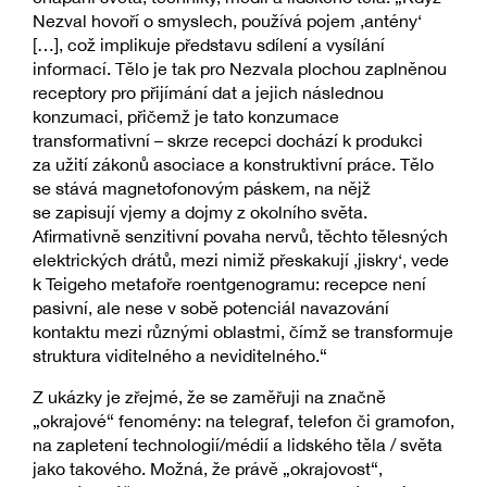
Nezval hovoří o smyslech, používá pojem ‚antény‘
[…], což implikuje představu sdílení a vysílání
informací. Tělo je tak pro Nezvala plochou zaplněnou
receptory pro přijímání dat a jejich následnou
konzumaci, přičemž je tato konzumace
transformativní – skrze recepci dochází k produkci
za užití zákonů asociace a konstruktivní práce. Tělo
se stává magnetofonovým páskem, na nějž
se zapisují vjemy a dojmy z okolního světa.
Afirmativně senzitivní povaha nervů, těchto tělesných
elektrických drátů, mezi nimiž přeskakují ‚jiskry‘, vede
k Teigeho metafoře roentgenogramu: recepce není
pasivní, ale nese v sobě potenciál navazování
kontaktu mezi různými oblastmi, čímž se transformuje
struktura viditelného a neviditelného.“
Z ukázky je zřejmé, že se zaměřuji na značně
„okrajové“ fenomény: na telegraf, telefon či gramofon,
na zapletení technologií/médií a lidského těla / světa
jako takového. Možná, že právě „okrajovost“,