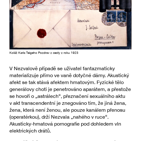
Koláž Karla Teigeho Pozdrav z cesty z roku 1923
V Nezvalově případě se uživatel fantazmaticky
materializuje přímo ve vaně dotyčné dámy. Akustický
afekt se tak stává afektem hmatovým. Fyzické tělo
generálovy choti je penetrováno aparátem, a přestože
se hovoří o „astrálech“, přeznačení sexuálního aktu
v akt transcendentní je znegováno tím, že jiná žena,
žena, která není ženou, ale pouze kanálem přenosu
(operatérkou), drží Nezvala „nahého v ruce“.
Akusticky-hmatová pornografie pod dohledem vln
elektrických drátů.