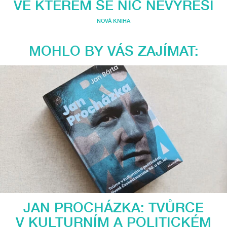
VE KTERÉM SE NIC NEVYŘEŠÍ
NOVÁ KNIHA
MOHLO BY VÁS ZAJÍMAT:
JAN PROCHÁZKA: TVŮRCE
V KULTURNÍM A POLITICKÉM