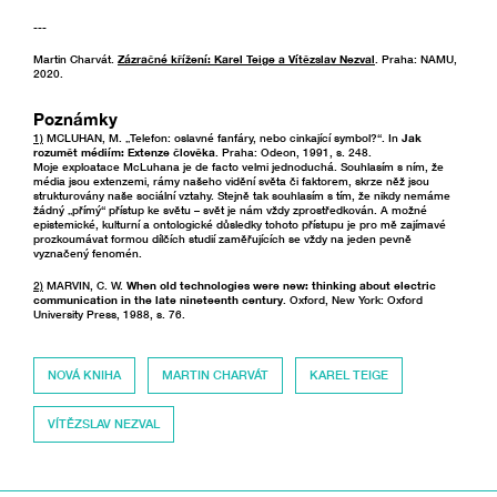
---
Martin Charvát.
Zázračné křížení: Karel Teige a Vítězslav Nezval
. Praha: NAMU,
2020.
Poznámky
1)
MCLUHAN, M. „Telefon: oslavné fanfáry, nebo cinkající symbol?“. In
Jak
rozumět médiím: Extenze člověka
. Praha: Odeon, 1991, s. 248.
Moje exploatace McLuhana je de facto velmi jednoduchá. Souhlasím s ním, že
média jsou extenzemi, rámy našeho vidění světa či faktorem, skrze něž jsou
strukturovány naše sociální vztahy. Stejně tak souhlasím s tím, že nikdy nemáme
žádný „přímý“ přístup ke světu – svět je nám vždy zprostředkován. A možné
epistemické, kulturní a ontologické důsledky tohoto přístupu je pro mě zajímavé
prozkoumávat formou dílčích studií zaměřujících se vždy na jeden pevně
vyznačený fenomén.
2)
MARVIN, C. W.
When old technologies were new: thinking about electric
communication in the late nineteenth century
. Oxford, New York: Oxford
University Press, 1988, s. 76.
NOVÁ KNIHA
MARTIN CHARVÁT
KAREL TEIGE
VÍTĚZSLAV NEZVAL