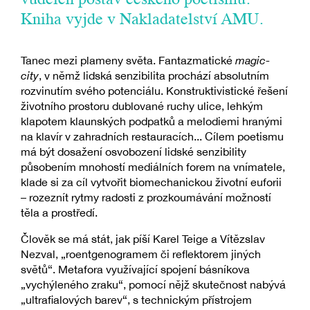
vůdčích postav českého poetismu.
Kniha vyjde v Nakladatelství AMU.
Tanec mezi plameny světa. Fantazmatické
magic-
city
, v němž lidská senzibilita prochází absolutním
rozvinutím svého potenciálu. Konstruktivistické řešení
životního prostoru dublované ruchy ulice, lehkým
klapotem klaunských podpatků a melodiemi hranými
na klavír v zahradních restauracích... Cílem poetismu
má být dosažení osvobození lidské senzibility
působením mnohostí mediálních forem na vnímatele,
klade si za cíl vytvořit biomechanickou životní euforii
– rozeznít rytmy radosti z prozkoumávání možností
těla a prostředí.
Člověk se má stát, jak píší Karel Teige a Vítězslav
Nezval, „roentgenogramem či reflektorem jiných
světů“. Metafora využívající spojení básníkova
„vychýleného zraku“, pomocí nějž skutečnost nabývá
„ultrafialových barev“, s technickým přístrojem