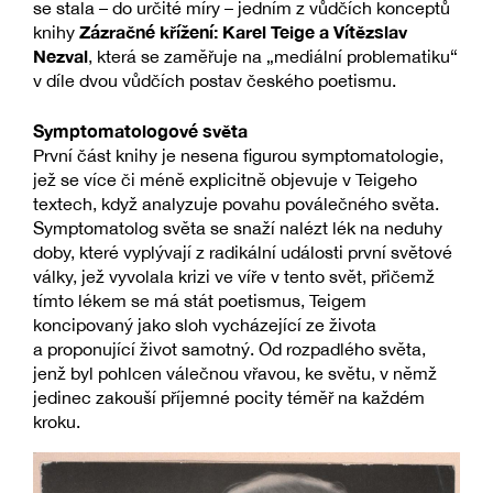
se stala – do určité míry – jedním z vůdčích konceptů
Zázračné křížení: Karel Teige a Vítězslav
knihy
Nezval
, která se zaměřuje na „mediální problematiku“
v díle dvou vůdčích postav českého poetismu.
Symptomatologové světa
První část knihy je nesena figurou symptomatologie,
jež se více či méně explicitně objevuje v Teigeho
textech, když analyzuje povahu poválečného světa.
Symptomatolog světa se snaží nalézt lék na neduhy
doby, které vyplývají z radikální události první světové
války, jež vyvolala krizi ve víře v tento svět, přičemž
tímto lékem se má stát poetismus, Teigem
koncipovaný jako sloh vycházející ze života
a proponující život samotný. Od rozpadlého světa,
jenž byl pohlcen válečnou vřavou, ke světu, v němž
jedinec zakouší příjemné pocity téměř na každém
kroku.