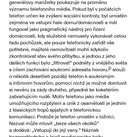
generálovy manželky poukazuje na proměnu
významu telefonního média. Pokud byl v počátcích
telefon určen ke zvýšení sociální kontroly, byl umístěn
zejména ve vstupní hale domu/domácnosti a měl
fungovat jako pragmatický nástroj pro řízení
domácnosti, kdy služebné nemusely vykonávat celou
řadu pochůzek, ale pouze telefonicky zařídit vše
potřebné, majitelé nemovitosti mohli kdykoliv
zkontrolovat stav svého příbytku, a jednou z jeho
dalších funkcí bylo „filtrovat“ podněty z vnějšího světa
2)
s cílem zachování soukromí adresáta hovoru,
slouží
o několik desetiletí později telefon k soukromým
a intimním hovorům, pomocí nichž je možné domluvit
si nevěru za zády druhého, případně ke koketériím
zabraňujícím nudě. Motiv telefonu jako média
umožňujícího rozptýlení a únik z osamělosti je jedním
z klasických tropů spjatých s telefonickou
komunikací. Protože je telefon umístěn v ložnici,
Nezval může mluvit „beze všech okolků“
a dodává: „Vstupuji do její vany.“ Náznak
bezprostředního a (sic!) mediovaného koitu