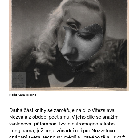
Koláž Karla Teigeho
Druhá část knihy se zaměřuje na dílo Vítězslava
Nezvala z období poetismu. V jeho díle se snažím
vysledovat přítomnost tzv. elektromagnetického
imaginárna, jež hraje zásadní roli pro Nezvalovo
chápání světa, techniky, médií a lidského těla. „Když