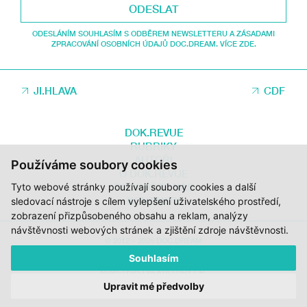
ODESLAT
ODESLÁNÍM SOUHLASÍM S ODBĚREM NEWSLETTERU A ZÁSADAMI
ZPRACOVÁNÍ OSOBNÍCH ÚDAJŮ DOC.DREAM. VÍCE ZDE.
JI.HLAVA
CDF
DOK.REVUE
RUBRIKY
AUTOŘI
Používáme soubory cookies
O DOK.REVUE
Tyto webové stránky používají soubory cookies a další
PODPOŘTE NÁS
KONTAKTY
sledovací nástroje s cílem vylepšení uživatelského prostředí,
zobrazení přizpůsobeného obsahu a reklam, analýzy
návštěvnosti webových stránek a zjištění zdroje návštěvnosti.
© 2012 – 2026 DOC.DREAM
Souhlasím
ZA PODPORY STÁTNÍHO FONDU KINEMATOGRAFIE, KRAJE VYSOČINA A
MINISTERSTVA KULTURY ČR.
Upravit mé předvolby
DESIGN:
HMSDESIGN
KÓD:
S2 STUDIO