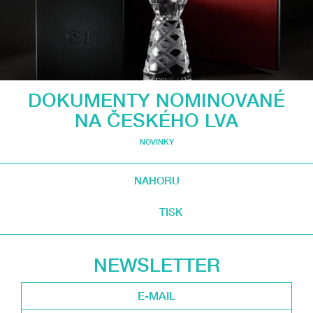
DOKUMENTY NOMINOVANÉ
NA ČESKÉHO LVA
NOVINKY
NAHORU
TISK
NEWSLETTER