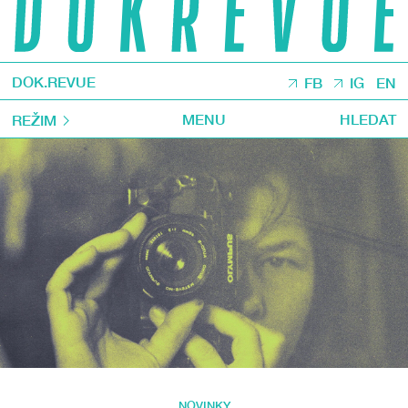
DOK.REVUE
FB
IG
EN
MENU
HLEDAT
REŽIM
NOVINKY