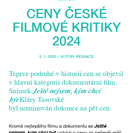
CENY ČESKÉ
FILMOVÉ KRITIKY
2024
2. 1. 2025 / AUTOR:
REDAKCE
Teprve podruhé v historii cen se objevil
v hlavní kategorii dokumentární film.
Snímek
Ještě nejsem, kým chci
být
Kláry Tasovské
byl nominován dokonce na pět cen.
Ještě
Kromě nejlepšího filmu a dokumentu se
nejsem, kým chci být
uchází o cenu za nejlepší režii,