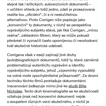
stejně tak i kritických, subverzivních dokumentů –
v určitém ohledu je totiž jedno, zdali je prosazovaná
realita tou „oficiální“, či s ní neslučitelnou
alternativou. Proto Corrigan níže popisuje jako
„konvenční“ ty dokumenty, v nichž se perspektiva
vyprávějícího subjektu stává, jak říká Corrigan, „mírou
reálna“, základním filtrem, který se může pokusit
předvést či vyznačit často opomíjenou či neortodoxní
tvář skutečné historické události.
Corrigana však v eseji zajímají jiné druhy
(auto)biografických dokumentů, totiž ty, které záměrně
problematizují autenticitu vyprávění a identitu
vyprávějícího subjektu, jehož „vzpomínky vypouštějí
na volné moře zpochybnitelné průkaznosti“. Za dvorní
techniku těchto filmů prohlašuje dokumentární
inscenování (odkazuje mimo jiné ke
studii Billa
Nicholse
. Tento druh kinematografie se ke skutečnosti
vztahuje jinak než konvenční dokument: nejde
o soupeření různých verzí skutečného, z nichž je