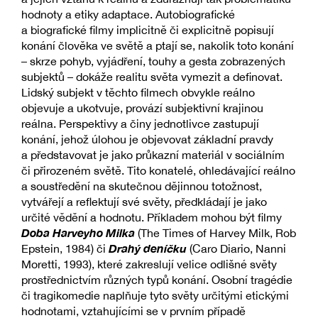
hodnoty a etiky adaptace. Autobiografické
a biografické filmy implicitně či explicitně popisují
konání člověka ve světě a ptají se, nakolik toto konání
– skrze pohyb, vyjádření, touhy a gesta zobrazených
subjektů – dokáže realitu světa vymezit a definovat.
Lidský subjekt v těchto filmech obvykle reálno
objevuje a ukotvuje, provází subjektivní krajinou
reálna. Perspektivy a činy jednotlivce zastupují
konání, jehož úlohou je objevovat základní pravdy
a představovat je jako průkazní materiál v sociálním
či přirozeném světě. Tito konatelé, ohledávající reálno
a soustředění na skutečnou dějinnou totožnost,
vytvářejí a reflektují své světy, předkládají je jako
určité vědění a hodnotu. Příkladem mohou být filmy
Doba Harveyho Milka
(The Times of Harvey Milk, Rob
Drahý deníčku
Epstein, 1984) či
(Caro Diario, Nanni
Moretti, 1993), které zakreslují velice odlišné světy
prostřednictvím různých typů konání. Osobní tragédie
či tragikomedie naplňuje tyto světy určitými etickými
hodnotami, vztahujícími se v prvním případě