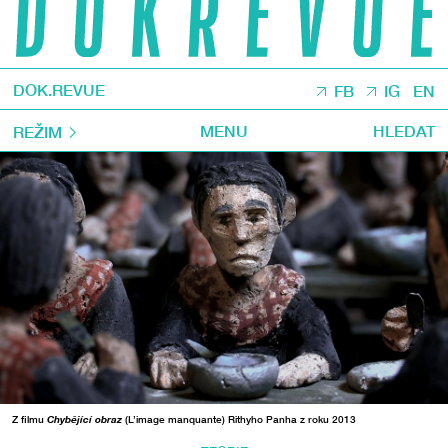
DOK.REVUE
FB
IG
EN
MENU
HLEDAT
REŽIM
Z filmu
Chybějící obraz
(L’image manquante) Rithyho Panha z roku 2013