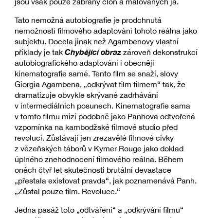
jsou však pouze zábrany clon a malovaných já.
Tato nemožná autobiografie je prodchnutá
nemožností filmového adaptování tohoto reálna jako
subjektu. Docela jinak než Agambenovy vlastní
Chybějící obraz
příklady je tak
zároveň dekonstrukcí
autobiografického adaptování i obecněji
kinematografie samé. Tento film se snaží, slovy
Giorgia Agambena, „odkrývat film filmem“ tak, že
dramatizuje obvykle skrývané zadrhávání
v intermediálních posunech. Kinematografie sama
v tomto filmu mizí podobně jako Panhova odtvořená
vzpomínka na kambodžské filmové studio před
revolucí. Zůstávají jen zrezavělé filmové cívky
z vězeňských táborů v Kymer Rouge jako doklad
úplného znehodnocení filmového reálna. Během
oněch čtyř let skutečnosti brutální devastace
„přestala existovat pravda“, jak poznamenává Panh.
„Zůstal pouze film. Revoluce.“
Jedna pasáž toto „odtváření“ a „odkrývání filmu“