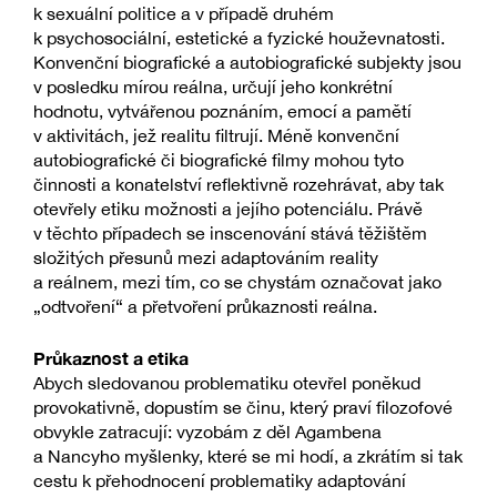
k sexuální politice a v případě druhém
k psychosociální, estetické a fyzické houževnatosti.
Konvenční biografické a autobiografické subjekty jsou
v posledku mírou reálna, určují jeho konkrétní
hodnotu, vytvářenou poznáním, emocí a pamětí
v aktivitách, jež realitu filtrují. Méně konvenční
autobiografické či biografické filmy mohou tyto
činnosti a konatelství reflektivně rozehrávat, aby tak
otevřely etiku možnosti a jejího potenciálu. Právě
v těchto případech se inscenování stává těžištěm
složitých přesunů mezi adaptováním reality
a reálnem, mezi tím, co se chystám označovat jako
„odtvoření“ a přetvoření průkaznosti reálna.
Průkaznost a etika
Abych sledovanou problematiku otevřel poněkud
provokativně, dopustím se činu, který praví filozofové
obvykle zatracují: vyzobám z děl Agambena
a Nancyho myšlenky, které se mi hodí, a zkrátím si tak
cestu k přehodnocení problematiky adaptování