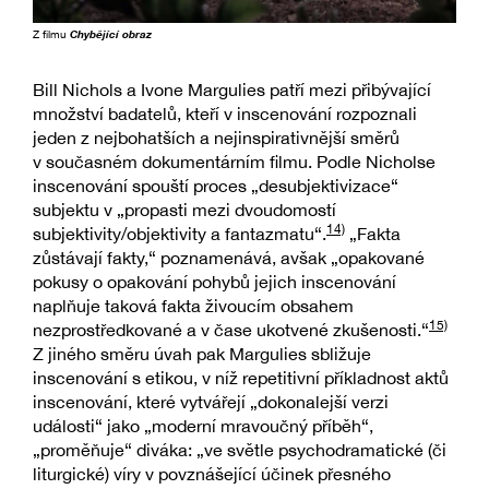
Z filmu
Chybějící obraz
Bill Nichols a Ivone Margulies patří mezi přibývající
množství badatelů, kteří v inscenování rozpoznali
jeden z nejbohatších a nejinspirativnější směrů
v současném dokumentárním filmu. Podle Nicholse
inscenování spouští proces „desubjektivizace“
subjektu v „propasti mezi dvoudomostí
14)
subjektivity/objektivity a fantazmatu“.
„Fakta
zůstávají fakty,“ poznamenává, avšak „opakované
pokusy o opakování pohybů jejich inscenování
naplňuje taková fakta živoucím obsahem
15)
nezprostředkované a v čase ukotvené zkušenosti.“
Z jiného směru úvah pak Margulies sbližuje
inscenování s etikou, v níž repetitivní příkladnost aktů
inscenování, které vytvářejí „dokonalejší verzi
události“ jako „moderní mravoučný příběh“,
„proměňuje“ diváka: „ve světle psychodramatické (či
liturgické) víry v povznášející účinek přesného