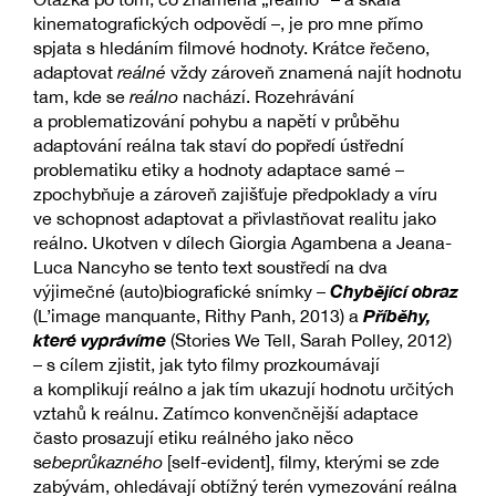
kinematografických odpovědí –, je pro mne přímo
spjata s hledáním filmové hodnoty. Krátce řečeno,
adaptovat
reálné
vždy zároveň znamená najít hodnotu
tam, kde se
reálno
nachází. Rozehrávání
a problematizování pohybu a napětí v průběhu
adaptování reálna tak staví do popředí ústřední
problematiku etiky a hodnoty adaptace samé –
zpochybňuje a zároveň zajišťuje předpoklady a víru
ve schopnost adaptovat a přivlastňovat realitu jako
reálno. Ukotven v dílech Giorgia Agambena a Jeana-
Luca Nancyho se tento text soustředí na dva
Chybějící obraz
výjimečné (auto)biografické snímky –
Příběhy,
(L’image manquante, Rithy Panh, 2013) a
které vyprávíme
(Stories We Tell, Sarah Polley, 2012)
– s cílem zjistit, jak tyto filmy prozkoumávají
a komplikují reálno a jak tím ukazují hodnotu určitých
vztahů k reálnu. Zatímco konvenčnější adaptace
často prosazují etiku reálného jako něco
s
ebeprůkazného
[self-evident], filmy, kterými se zde
zabývám, ohledávají obtížný terén vymezování reálna