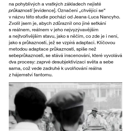
na pohyblivých a vratkých základech nejisté
průkaznosti
[evidence]. Označení „chvějící se“
v názvu této studie pochází od Jeana-Luca Nancyho.
Zvolil jsem je, abych zdůraznil ono jiné setkání
s reálnem, reálnem v jeho nejvyzývavějším
a nejtvořivějším stavu, jako s něčím, co zde je i není,
jako s průkazností, jež se vzpírá adaptaci. Klíčovou
metodou adaptace průkaznosti, spíše než
sebeprůkaznosti, se stává inscenování, které vyvolává
dva procesy: zaprvé desubjektivizaci světa a sebe
sama, což vede zadruhé k uvolňování reálna
z hájemství fantomu.