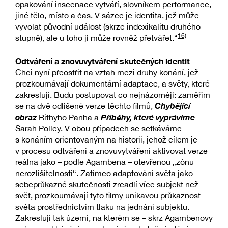
opakování inscenace vytváří, slovníkem performance,
jiné tělo, místo a čas. V sázce je identita, jež může
vyvolat původní událost (skrze indexikalitu druhého
16)
stupně), ale u toho ji může rovněž přetvářet.“
Odtváření a znovuvytváření skutečných identit
Chci nyní přeostřit na vztah mezi druhy konání, jež
prozkoumávají dokumentární adaptace, a světy, které
zakreslují. Budu postupovat co nejnázorněji: zaměřím
Chybějící
se na dvě odlišené verze těchto filmů,
obraz
Příběhy, které vyprávíme
Rithyho Panha a
Sarah Polley. V obou případech se setkáváme
s konáním orientovaným na historii, jehož cílem je
v procesu odtváření a znovuvytváření aktivovat verze
reálna jako – podle Agambena – otevřenou „zónu
nerozlišitelnosti“. Zatímco adaptování světa jako
sebeprůkazné skutečnosti zrcadlí více subjekt než
svět, prozkoumávají tyto filmy unikavou průkaznost
světa prostřednictvím tlaku na jednání subjektu.
Zakreslují tak území, na kterém se – skrz Agambenovy