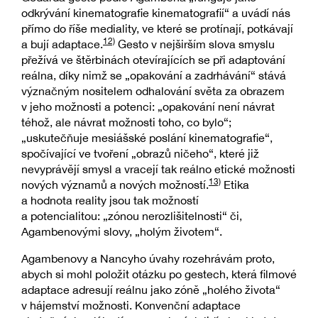
odkrývání kinematografie kinematografií“ a uvádí nás
přímo do říše mediality, ve které se protínají, potkávají
12)
a bují adaptace.
Gesto v nejširším slova smyslu
přežívá ve štěrbinách otevírajících se při adaptování
reálna, díky nimž se „opakování a zadrhávání“ stává
význačným nositelem odhalování světa za obrazem
v jeho možnosti a potenci: „opakování není návrat
téhož, ale návrat možnosti toho, co bylo“;
„uskutečňuje mesiášské poslání kinematografie“,
spočívající ve tvoření „obrazů ničeho“, které již
nevyprávějí smysl a vracejí tak reálno etické možnosti
13)
nových významů a nových možností.
Etika
a hodnota reality jsou tak možností
a potencialitou: „zónou nerozlišitelnosti“ či,
Agambenovými slovy, „holým životem“.
Agambenovy a Nancyho úvahy rozehrávám proto,
abych si mohl položit otázku po gestech, která filmové
adaptace adresují reálnu jako zóně „holého života“
v hájemství možnosti. Konvenční adaptace