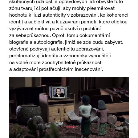
skutečných událostí a opravdových lidí obvykle tuto
zónu tvarují či potlačují, aby mohly přesměrovat
hodnotu k iluzi autenticity v zobrazování, ke koherenci
identit a subjektivit a k uzavírání paměti, které etickou
vyzývavost reálna pevně ukotví a prohlásí
za sebeprůkaznou. Oproti tomu dokumentární
biografie a autobiografie, jimiž se zde budu zabývat,
otevřeně podrývají autenticitu zobrazování,
problematizují identity a vzpomínky vypouštějí
na volné moře zpochybnitelné průkaznosti
a adaptování prostřednictvím inscenování.