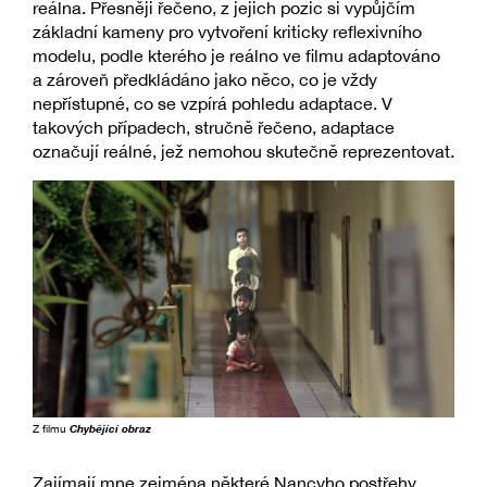
reálna. Přesněji řečeno, z jejich pozic si vypůjčím
základní kameny pro vytvoření kriticky reflexivního
modelu, podle kterého je reálno ve filmu adaptováno
a zároveň předkládáno jako něco, co je vždy
nepřístupné, co se vzpírá pohledu adaptace. V
takových případech, stručně řečeno, adaptace
označují reálné, jež nemohou skutečně reprezentovat.
Z filmu
Chybějící obraz
Zajímají mne zejména některé Nancyho postřehy