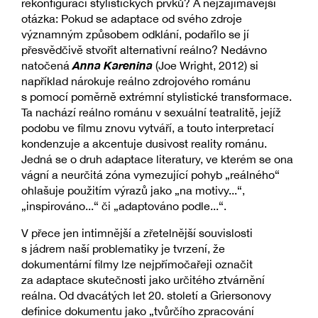
rekonfiguraci stylistických prvků? A nejzajímavější
otázka: Pokud se adaptace od svého zdroje
významným způsobem odklání, podařilo se jí
přesvědčivě stvořit alternativní reálno? Nedávno
Anna Karenina
natočená
(Joe Wright, 2012) si
například nárokuje reálno zdrojového románu
s pomocí poměrně extrémní stylistické transformace.
Ta nachází reálno románu v sexuální teatralitě, jejíž
podobu ve filmu znovu vytváří, a touto interpretací
kondenzuje a akcentuje dusivost reality románu.
Jedná se o druh adaptace literatury, ve kterém se ona
vágní a neurčitá zóna vymezující pohyb „reálného“
ohlašuje použitím výrazů jako „na motivy...“,
„inspirováno...“ či „adaptováno podle...“.
V přece jen intimnější a zřetelnější souvislosti
s jádrem naší problematiky je tvrzení, že
dokumentární filmy lze nejpřímočařeji označit
za adaptace skutečnosti jako určitého ztvárnění
reálna. Od dvacátých let 20. století a Griersonovy
definice dokumentu jako „tvůrčího zpracování