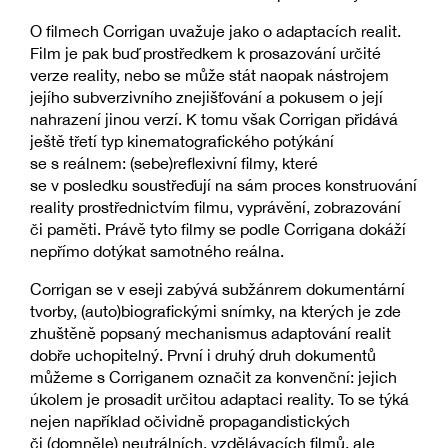
O filmech Corrigan uvažuje jako o adaptacích realit.
Film je pak buď prostředkem k prosazování určité
verze reality, nebo se může stát naopak nástrojem
jejího subverzivního znejišťování a pokusem o její
nahrazení jinou verzí. K tomu však Corrigan přidává
ještě třetí typ kinematografického potýkání
se s reálnem: (sebe)reflexivní filmy, které
se v posledku soustřeďují na sám proces konstruování
reality prostřednictvím filmu, vyprávění, zobrazování
či paměti. Právě tyto filmy se podle Corrigana dokáží
nepřímo dotýkat samotného reálna.
Corrigan se v eseji zabývá subžánrem dokumentární
tvorby, (auto)biografickými snímky, na kterých je zde
zhuštěně popsaný mechanismus adaptování realit
dobře uchopitelný. První i druhý druh dokumentů
můžeme s Corriganem označit za konvenční: jejich
úkolem je prosadit určitou adaptaci reality. To se týká
nejen například očividně propagandistických
či (domněle) neutrálních, vzdělávacích filmů, ale