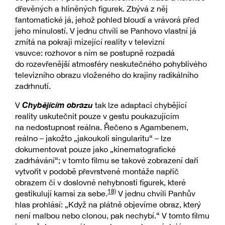
dřevěných a hliněných figurek. Zbývá z něj
fantomatické já, jehož pohled bloudí a vrávorá před
jeho minulostí. V jednu chvíli se Panhovo vlastní já
zmítá na pokraji mizející reality v televizní
vsuvce: rozhovor s ním se postupně rozpadá
do rozevřenější atmosféry neskutečného pohyblivého
televizního obrazu vloženého do krajiny radikálního
zadrhnutí.
Chybějícím obrazu
V
tak lze adaptaci chybějící
reality uskutečnit pouze v gestu poukazujícím
na nedostupnost reálna. Řečeno s Agambenem,
reálno – jakožto „jakoukoli singularitu“ – lze
dokumentovat pouze jako „kinematografické
zadrhávání“; v tomto filmu se takové zobrazení daří
vytvořit v podobě převrstvené montáže napříč
obrazem či v doslovné nehybnosti figurek, které
18)
gestikulují kamsi za sebe.
V jednu chvíli Panhův
hlas prohlásí: „Když na plátně objevíme obraz, který
není malbou nebo clonou, pak nechybí.“ V tomto filmu