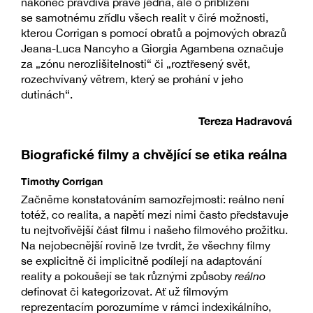
nakonec pravdivá právě jedna, ale o přiblížení
se samotnému zřídlu všech realit v čiré možnosti,
kterou Corrigan s pomocí obratů a pojmových obrazů
Jeana-Luca Nancyho a Giorgia Agambena označuje
za „zónu nerozlišitelnosti“ či „roztřesený svět,
rozechvívaný větrem, který se prohání v jeho
dutinách“.
Tereza Hadravová
Biografické filmy a chvějící se etika reálna
Timothy Corrigan
Začněme konstatováním samozřejmosti: reálno není
totéž, co realita, a napětí mezi nimi často představuje
tu nejtvořivější část filmu i našeho filmového prožitku.
Na nejobecnější rovině lze tvrdit, že všechny filmy
se explicitně či implicitně podílejí na adaptování
reality a pokoušejí se tak různými způsoby
reálno
definovat či kategorizovat. Ať už filmovým
reprezentacím porozumíme v rámci indexikálního,