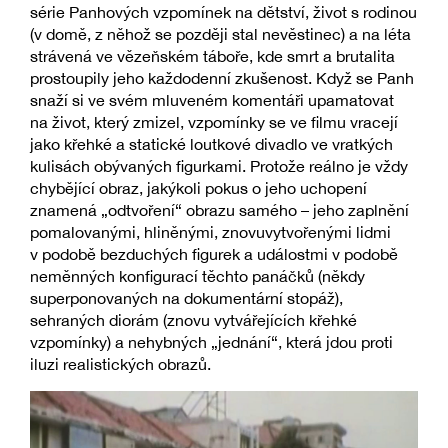
série Panhových vzpomínek na dětství, život s rodinou
(v domě, z něhož se později stal nevěstinec) a na léta
strávená ve vězeňském táboře, kde smrt a brutalita
prostoupily jeho každodenní zkušenost. Když se Panh
snaží si ve svém mluveném komentáři upamatovat
na život, který zmizel, vzpomínky se ve filmu vracejí
jako křehké a statické loutkové divadlo ve vratkých
kulisách obývaných figurkami. Protože reálno je vždy
chybějící obraz, jakýkoli pokus o jeho uchopení
znamená „odtvoření“ obrazu samého – jeho zaplnění
pomalovanými, hliněnými, znovuvytvořenými lidmi
v podobě bezduchých figurek a událostmi v podobě
neměnných konfigurací těchto panáčků (někdy
superponovaných na dokumentární stopáž),
sehraných diorám (znovu vytvářejících křehké
vzpomínky) a nehybných „jednání“, která jdou proti
iluzi realistických obrazů.