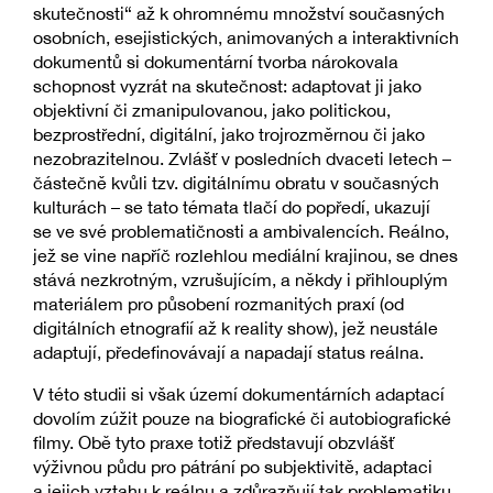
skutečnosti“ až k ohromnému množství současných
osobních, esejistických, animovaných a interaktivních
dokumentů si dokumentární tvorba nárokovala
schopnost vyzrát na skutečnost: adaptovat ji jako
objektivní či zmanipulovanou, jako politickou,
bezprostřední, digitální, jako trojrozměrnou či jako
nezobrazitelnou. Zvlášť v posledních dvaceti letech –
částečně kvůli tzv. digitálnímu obratu v současných
kulturách – se tato témata tlačí do popředí, ukazují
se ve své problematičnosti a ambivalencích. Reálno,
jež se vine napříč rozlehlou mediální krajinou, se dnes
stává nezkrotným, vzrušujícím, a někdy i přihlouplým
materiálem pro působení rozmanitých praxí (od
digitálních etnografií až k reality show), jež neustále
adaptují, předefinovávají a napadají status reálna.
V této studii si však území dokumentárních adaptací
dovolím zúžit pouze na biografické či autobiografické
filmy. Obě tyto praxe totiž představují obzvlášť
výživnou půdu pro pátrání po subjektivitě, adaptaci
a jejich vztahu k reálnu a zdůrazňují tak problematiku