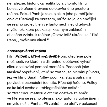
nenalezne: historická realita byla v tomto filmu
bolestivě přesměrována do otevřeného prostoru
reálna. Pokud Panh jako subjekt a jeho paměť jako
objekt zůstávají za obrazem, může se jejich chvějící
se reálno projevit jen ve fantomech neviditelných
myšlenek, které poukazují k samým základům
etického vztahu k reálnu: „Obraz totiž ukrást lze,“ říká
Panh, „myšlenku nikoli.“
Znovuvytváření reálna
Příběhy, které vyprávíme
Film
ono otevřené pole
možnosti, ve kterém sídlí reálno, opětovně vytváří
silou opakování pomocí montáže. Podobně jako
klasické vyprávění, které se zvrtne, se hledání původu,
jež ve filmu Sarah Polley podniká, stává pátráním
po vlastní esenciální identitě. Přesněji řečeno, Polley
se ke krizi svého autobiografického setkání
se ztracenou matkou a otcem dostává ze směru,
ve kterém se reálno otevírá jako fantom v úplně jiném
smyslu než u Panha. Při „pátrání po otci“, v pokusech