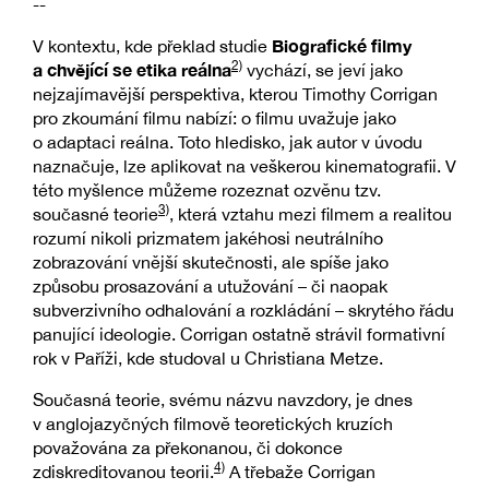
--
Biografické filmy
V kontextu, kde překlad studie
2)
a chvějící se etika reálna
vychází, se jeví jako
nejzajímavější perspektiva, kterou Timothy Corrigan
pro zkoumání filmu nabízí: o filmu uvažuje jako
o adaptaci reálna. Toto hledisko, jak autor v úvodu
naznačuje, lze aplikovat na veškerou kinematografii. V
této myšlence můžeme rozeznat ozvěnu tzv.
3)
současné teorie
, která vztahu mezi filmem a realitou
rozumí nikoli prizmatem jakéhosi neutrálního
zobrazování vnější skutečnosti, ale spíše jako
způsobu prosazování a utužování – či naopak
subverzivního odhalování a rozkládání – skrytého řádu
panující ideologie. Corrigan ostatně strávil formativní
rok v Paříži, kde studoval u Christiana Metze.
Současná teorie, svému názvu navzdory, je dnes
v anglojazyčných filmově teoretických kruzích
považována za překonanou, či dokonce
4)
zdiskreditovanou teorii.
A třebaže Corrigan