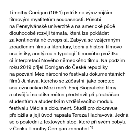
Timothy Corrigan (1951) patří k nejvýraznějším
filmovým myslitelům současnosti. Působí
na Pensylvánské univerzitě a na americké půdě
dlouhodobě rozvíjí témata, která lze pokládat
za kontinentálně evropská. Zabývá se vzájemným
zrcadlením filmu a literatury, teorií a historií filmové
esejistiky, analýzou a typologií filmového prožitku
či interpretací Nového německého filmu. Na podzim
roku 2019 přijel Corrigan do České republiky
na pozvání Mezinárodního festivalu dokumentárních
filmů Ji.hlava, kterého se zúčastnil jako porotce
soutěžní sekce Mezi moři. Esej Biografické filmy
a chvějící se etika reálna představil při přednášce
studentům a studentkám vzdělávacího modulu
festivalu Média a dokument. Studii pro dok.revue
přeložila a její úvod napsala Tereza Hadravová. Jedná
se o poslední z textových stop, které při svém pobytu
1)
v Česku Timothy Corrigan zanechal.