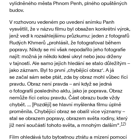
vylidněného města Phnom Penh, plného opuštěných
budov.
V rozhovoru vedeném po uvedení snímku Panh
vysvětlil, že v názvu filmu byl obsažen konkrétní výrok,
jenž vedl k rozsáhlejšímu průzkumu: jeden z fotografů
Rudých Khmerů „prohlásil, že fotografoval během
popravy. Nikdy se mi však nepodařilo jeho fotografie
najít: možná je někdo kdesi ukryl nebo jsou drženy
v tajnosti. Ale samo jejich hledání se stalo důležitým –
jako záznam. Byl to první ‚chybějící obraz‘. A já
se začal sám sebe ptát, zda by obraz mohl vůbec říci
pravdu. Obraz není pravda – ani když se jedná
o fotografii posledního aktu, jako je poprava. Obraz
nemůže říci celou pravdu. Část obrazu bude vždy
chybět. ... [Později] se hlavní myšlenka filmu úplně
proměnila. Chybějící obraz se obalil více významy –
stal se obrazem popravy, obrazem světa rodiny, který
17)
již není součástí tohoto světa, a mnohým dalším“.
Film ohledává tuto bytostnou ztrátu a mizení pomocí