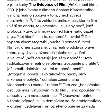
The Evidence of Film
z jeho knihy
(Průkaznost filmu,
2001): jeho úvahy o filmech Abbáse Kiarostamiho,
v nichž reálno spočívá v tom, „nechat věci
5)
neuzavřené“
. Tato základní průkaznost, kterou film
uvádí do chodu, tak představuje „slepý bod“, jenž
probouzí k životu filmový pohled [cinematic gaze]
6)
a „
nutí
jej hledět“ na to, co nemůže uvidět.
Tak
vypadá kinematografie „buditelů pohledu“, tvrdí
Nancy; kinematografie, v níž reálno odolává právě
tomu, aby „bylo vtaženo do jakéhokoli vidění“,
7)
a ve které „svět odkazuje jen sám k sobě“.
Toto
radikalizované reálno se otevírá „rozbujelé pluralitě“,
jež prostřednictvím „vnitřní mnohočetnosti“
„fotografie, obrazu jako takového, hudby, slov
a konečně pohybu“ odhaluje „esenciálně
8)
vícenásobnou esenci“ reálna.
Film zde „bez přestání
osciluje mezi vstupováním do filmu, jeho opouštěním
9)
a opětovným navracením se“.
Objevovat reálno
v tomto případě je – a domnívám se, že emblematicky
– druhem vzdělávání, jehož etymologie se zakládá