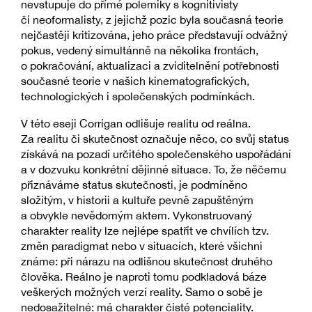
nevstupuje do přímé polemiky s kognitivisty
či neoformalisty, z jejichž pozic byla současná teorie
nejčastěji kritizována, jeho práce představují odvážný
pokus, vedený simultánně na několika frontách,
o pokračování, aktualizaci a zviditelnění potřebnosti
současné teorie v našich kinematografických,
technologických i společenských podmínkách.
V této eseji Corrigan odlišuje realitu od reálna.
Za realitu či skutečnost označuje něco, co svůj status
získává na pozadí určitého společenského uspořádání
a v dozvuku konkrétní dějinné situace. To, že něčemu
přiznáváme status skutečnosti, je podmíněno
složitým, v historii a kultuře pevně zapuštěným
a obvykle nevědomým aktem. Vykonstruovaný
charakter reality lze nejlépe spatřit ve chvílích tzv.
změn paradigmat nebo v situacích, které všichni
známe: při nárazu na odlišnou skutečnost druhého
člověka. Reálno je naproti tomu podkladová báze
veškerých možných verzí reality. Samo o sobě je
nedosažitelné: má charakter čisté potenciality.