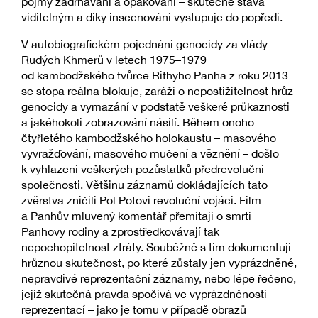
pojmy zadrhávání a opakování – skutečné stává
viditelným a díky inscenování vystupuje do popředí.
V autobiografickém pojednání genocidy za vlády
Rudých Khmerů v letech 1975–1979
od kambodžského tvůrce Rithyho Panha z roku 2013
se stopa reálna blokuje, zaráží o nepostižitelnost hrůz
genocidy a vymazání v podstatě veškeré průkaznosti
a jakéhokoli zobrazování násilí. Během onoho
čtyřletého kambodžského holokaustu – masového
vyvražďování, masového mučení a věznění – došlo
k vyhlazení veškerých pozůstatků předrevoluční
společnosti. Většinu záznamů dokládajících tato
zvěrstva zničili Pol Potovi revoluční vojáci. Film
a Panhův mluvený komentář přemítají o smrti
Panhovy rodiny a zprostředkovávají tak
nepochopitelnost ztráty. Souběžně s tím dokumentují
hrůznou skutečnost, po které zůstaly jen vyprázdněné,
nepravdivé reprezentační záznamy, nebo lépe řečeno,
jejíž skutečná pravda spočívá ve vyprázdněnosti
reprezentací – jako je tomu v případě obrazů