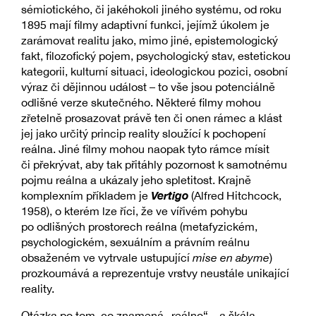
sémiotického, či jakéhokoli jiného systému, od roku
1895 mají filmy adaptivní funkci, jejímž úkolem je
zarámovat realitu jako, mimo jiné, epistemologický
fakt, filozofický pojem, psychologický stav, estetickou
kategorii, kulturní situaci, ideologickou pozici, osobní
výraz či dějinnou událost – to vše jsou potenciálně
odlišné verze skutečného. Některé filmy mohou
zřetelně prosazovat právě ten či onen rámec a klást
jej jako určitý princip reality sloužící k pochopení
reálna. Jiné filmy mohou naopak tyto rámce mísit
či překrývat, aby tak přitáhly pozornost k samotnému
pojmu reálna a ukázaly jeho spletitost. Krajně
Vertigo
komplexním příkladem je
(Alfred Hitchcock,
1958), o kterém lze říci, že ve vířivém pohybu
po odlišných prostorech reálna (metafyzickém,
psychologickém, sexuálním a právním reálnu
obsaženém ve vytrvale ustupující
mise en abyme
)
prozkoumává a reprezentuje vrstvy neustále unikající
reality.
Otázka po tom, co znamená „reálno“ – a škála