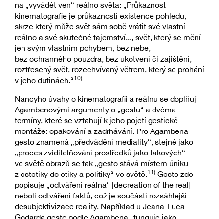
na „vyvádět ven“ reálno světa: „Průkaznost
kinematografie je průkazností existence pohledu,
skrze který může svět sám sobě vrátit své vlastní
reálno a své skutečné tajemství..., svět, který se mění
jen svým vlastním pohybem, bez nebe,
bez ochranného pouzdra, bez ukotvení či zajištění,
roztřesený svět, rozechvívaný větrem, který se prohání
10)
v jeho dutinách.“
Nancyho úvahy o kinematografii a reálnu se doplňují
Agambenovými argumenty o „gestu“ a dvěma
termíny, které se vztahují k jeho pojetí gestické
montáže: opakování a zadrhávání. Pro Agambena
gesto znamená „předvádění mediality“, stejně jako
„proces zviditelňování prostředků jako takových“ –
ve světě obrazů se tak „gesto stává místem úniku
11)
z estetiky do etiky a politiky“ ve světě.
Gesto zde
popisuje „odtváření reálna“ [decreation of the real]
neboli odtváření faktů, což je součástí rozsáhlejší
desubjektivizace reality. Například u Jeana-Luca
Godarda gesto podle Agambena „funguje jako