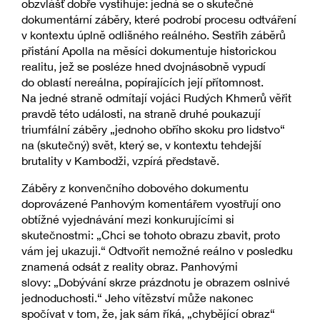
obzvlášť dobře vystihuje: jedná se o skutečné
dokumentární záběry, které podrobí procesu odtváření
v kontextu úplně odlišného reálného. Sestřih záběrů
přistání Apolla na měsíci dokumentuje historickou
realitu, jež se posléze hned dvojnásobně vypudí
do oblastí nereálna, popírajících její přítomnost.
Na jedné straně odmítají vojáci Rudých Khmerů věřit
pravdě této události, na straně druhé poukazují
triumfální záběry „jednoho obřího skoku pro lidstvo“
na (skutečný) svět, který se, v kontextu tehdejší
brutality v Kambodži, vzpírá představě.
Záběry z konvenčního dobového dokumentu
doprovázené Panhovým komentářem vyostřují ono
obtížné vyjednávání mezi konkurujícími si
skutečnostmi: „Chci se tohoto obrazu zbavit, proto
vám jej ukazuji.“ Odtvořit nemožné reálno v posledku
znamená odsát z reality obraz. Panhovými
slovy: „Dobývání skrze prázdnotu je obrazem oslnivé
jednoduchosti.“ Jeho vítězství může nakonec
spočívat v tom, že, jak sám říká, „chybějící obraz“