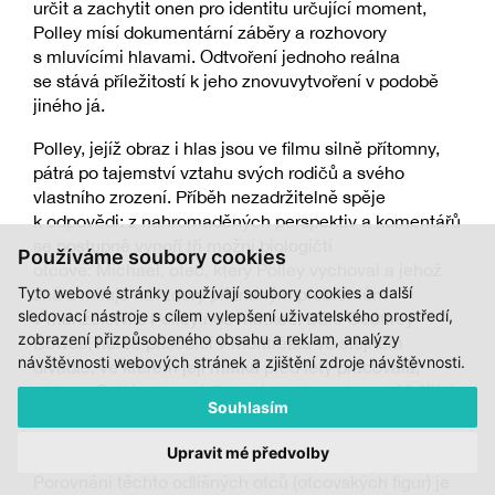
určit a zachytit onen pro identitu určující moment,
Polley mísí dokumentární záběry a rozhovory
s mluvícími hlavami. Odtvoření jednoho reálna
se stává příležitostí k jeho znovuvytvoření v podobě
jiného já.
Polley, jejíž obraz i hlas jsou ve filmu silně přítomny,
pátrá po tajemství vztahu svých rodičů a svého
vlastního zrození. Příběh nezadržitelně spěje
k odpovědi: z nahromaděných perspektiv a komentářů
se postupně vynoří tři možní biologičtí
Používáme soubory cookies
otcové: Michael, otec, který Polley vychoval a jehož
Tyto webové stránky používají soubory cookies a další
zná a miluje navzdory přiznaným problémům
sledovací nástroje s cílem vylepšení uživatelského prostředí,
v manželství s Polleyinou matkou. Dále Geoffrey
zobrazení přizpůsobeného obsahu a reklam, analýzy
Bowes, herec působící v Montréalu ve stejném
návštěvnosti webových stránek a zjištění zdroje návštěvnosti.
divadle, ve kterém její matka před lety pracovala,
a Harry Gulkin, slavný filmový producent, rovněž žijící
Souhlasím
v Montréalu v době, kdy Polleyina matka Diana
otěhotněla.
Upravit mé předvolby
Porovnání těchto odlišných otců (otcovských figur) je