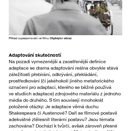
Příklad superponování ve filmu
Chybějící obraz
Adaptování skutečností
Na pozadí vymezenější a zaostřenější definice
adaptace se drama adaptování reálna obvykle stává
záležitostí přebírání, odkrývání, překládání,
prostředkování (či jakéhokoli jiného metaforického
označení pro adaptaci, kterého se běžně používá
ve studiích adaptace) zdrojového materiálu z jednoho
média do druhého. S tím souvisejí mnohokrát
položené otázky: Je adaptace věrná duchu
Shakespeara či Austenové? Daří se filmové postavě
adekvátně ztělesnit literární postavu? Jsou témata
zachována? Dochází k tvůrčí, avšak zároveň přesné