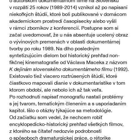
o autorskom dokumentárnom filme na Slovensku
v rozpätí 25 rokov (1989-2014) vznikol až po napísaní
niekoľkých štúdií, ktoré boli publikované v domácom
akademickom prostredí časopisecky alebo vyšli
v rámci zborníkov z konferencií. Postupne som si
začal uvedomovať, že u nás absentuje ucelený obraz
o vývinových premenách v oblasti dokumentárnej
tvorby po roku 1989. Na dlho posledným
syntetizujúcim dielom bol historický prehľad non-
fikčnej kinematografie od Václava Maceka z názvom
K dejinám slovenského dokumentárneho filmu
(1992).
Existovalo tiež viacero roztrúsených štúdií, ktoré
čiastkovo mapovali dianie v dokumentaristike v tom
ktorom období, ale nebolo ich až tak veľa.
Po rozhodnutí napísať monografiu nastali problémy
s jej tvarom, tematickým členením a s usporiadaním
kapitol. Išlo o otázky týkajúce sa metodológie.
Od začiatku som vedel, že nechcem robiť
encyklopedicko-historický prehľad všetkých filmov,
z ktorého sa čitateľ nedozvie podrobnosti
o spôsoboch dramaturgickej práce, o rétorike