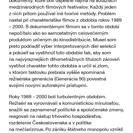
dokumenty, ktoré boli úspešné najmä na súťažiach
medzinárodných filmových festivalov. Každý jeden
z nich pritom používal iné tvorivé metódy. Problém
nastal pri charakteristike filmov z obdobia rokov 1989
– 2000. S dokumentárnym filmom sa v tomto období
nepočítalo ako so samostatným celovečerným
produktom určeným do kinodistribúcie. Musel som
preto podriadiť výber interpretovaných diel selekcii
a pokúsiť sa vystihnúť toto obdobie tak, aby som
na najvýraznejších dlhometrážnych tituloch zároveň
vystihol charakter tohto obdobia a určil si zlom,
v ktorom taktovku prebrala vyššie spomínaná
režisérska generácia (Generácia 90) povestná
svojimi novými autorskými prístupmi.
Roky 1989 – 2000 boli turbulentným obdobím.
Režiséri sa vyrovnávali s komunistickou minulosťou,
snažili sa zaznamenať politické a spoločenské zmeny,
reagovali na nástup trhového hospodárstva,
rozdelenie Československa a v politike
na mečiarizmus. Po zániku štátneho monopolu vznikli