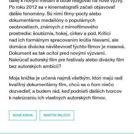
ďalej k novým métam a bude reagovať na nové výzvy.
Po roku 2012 sa v kinematografii začali objavovať
ďalšie fenomény. Sú nimi filmy-pocty alebo
dokumentárne medailóny o populárnych
osobnostiach, známych z mimofilmového
prostredia: šoubiznis, hokej, cirkev a pod. Kritici
nad ich formálnym spracovaním krútia hlavami, ale
domáca divácka návštevnosť týchto filmov je masová.
Dokument sa tak ocitol pred novými výzvami.
Nakrúcať autorský film pre festivaly alebo divácky film
bez autorských ambícií?
Moja knižka je určená najmä všetkým, ktorí majú radi
kvalitný dokumentárny film, chcú sa o ňom niečo
dozvedieť, a budem rád, keď podnieti ďalších tvorcov
k nakrúcaniu ich vlastných autorských filmov.
NOVÁ KNIHA
MARTIN PALÚCH