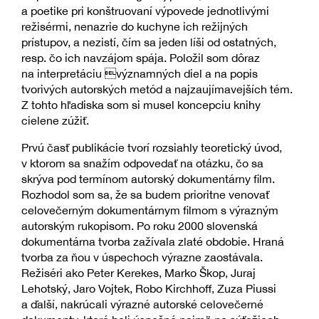
a poetike pri konštruovaní výpovede jednotlivými
režisérmi, nenazrie do kuchyne ich režijných
prístupov, a nezistí, čím sa jeden líši od ostatných,
resp. čo ich navzájom spája. Položil som dôraz
na interpretáciu významných diel a na popis
tvorivých autorských metód a najzaujímavejších tém.
Z tohto hľadiska som si musel koncepciu knihy
cielene zúžiť.
Prvú časť publikácie tvorí rozsiahly teoretický úvod,
v ktorom sa snažím odpovedať na otázku, čo sa
skrýva pod termínom autorský dokumentárny film.
Rozhodol som sa, že sa budem prioritne venovať
celovečerným dokumentárnym filmom s výrazným
autorským rukopisom. Po roku 2000 slovenská
dokumentárna tvorba zažívala zlaté obdobie. Hraná
tvorba za ňou v úspechoch výrazne zaostávala.
Režiséri ako Peter Kerekes, Marko Škop, Juraj
Lehotský, Jaro Vojtek, Robo Kirchhoff, Zuza Piussi
a ďalší, nakrúcali výrazné autorské celovečerné