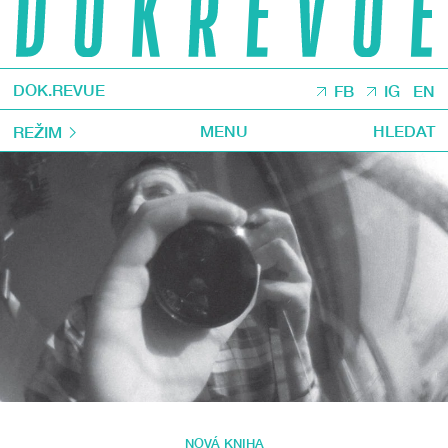
DOK.REVUE
FB
IG
EN
MENU
HLEDAT
REŽIM
NOVÁ KNIHA