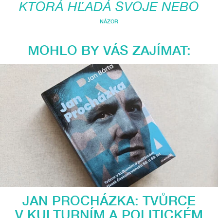
KTORÁ HĽADÁ SVOJE NEBO
NÁZOR
MOHLO BY VÁS ZAJÍMAT:
JAN PROCHÁZKA: TVŮRCE
V KULTURNÍM A POLITICKÉM