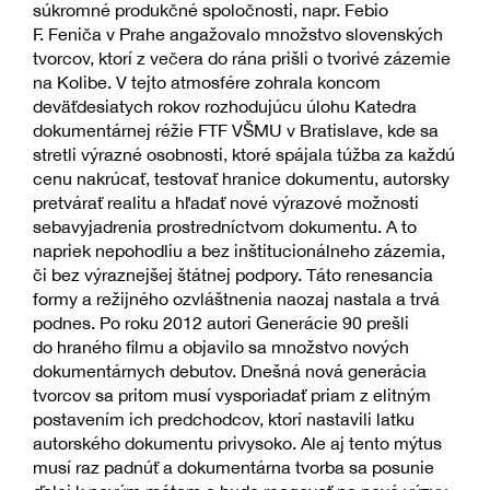
súkromné produkčné spoločnosti, napr. Febio
F. Feniča v Prahe angažovalo množstvo slovenských
tvorcov, ktorí z večera do rána prišli o tvorivé zázemie
na Kolibe. V tejto atmosfére zohrala koncom
deväťdesiatych rokov rozhodujúcu úlohu Katedra
dokumentárnej réžie FTF VŠMU v Bratislave, kde sa
stretli výrazné osobnosti, ktoré spájala túžba za každú
cenu nakrúcať, testovať hranice dokumentu, autorsky
pretvárať realitu a hľadať nové výrazové možnosti
sebavyjadrenia prostredníctvom dokumentu. A to
napriek nepohodliu a bez inštitucionálneho zázemia,
či bez výraznejšej štátnej podpory. Táto renesancia
formy a režijného ozvláštnenia naozaj nastala a trvá
podnes. Po roku 2012 autori Generácie 90 prešli
do hraného filmu a objavilo sa množstvo nových
dokumentárnych debutov. Dnešná nová generácia
tvorcov sa pritom musí vysporiadať priam z elitným
postavením ich predchodcov, ktorí nastavili latku
autorského dokumentu privysoko. Ale aj tento mýtus
musí raz padnúť a dokumentárna tvorba sa posunie