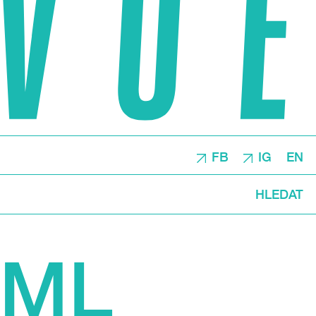
FB
IG
EN
HLEDAT
UML