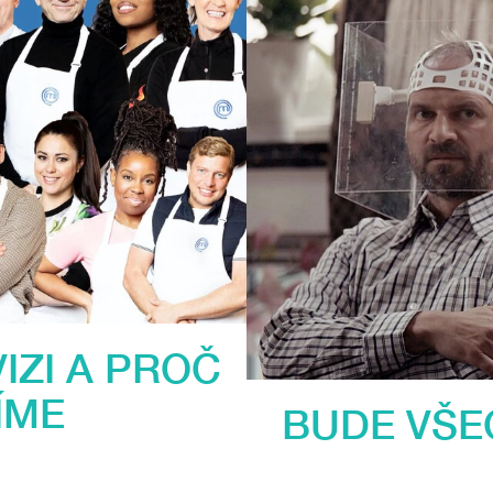
IZI A PROČ
ÍME
BUDE VŠE