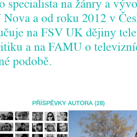
ko specialista na žánry a výv
 Nova a od roku 2012 v Česk
čuje na FSV UK dějiny tele
ritiku a na FAMU o televizní
sné podobě.
PŘÍSPĚVKY AUTORA (28)