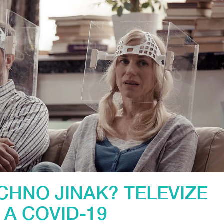
CHNO JINAK? TELEVIZE
A COVID-19