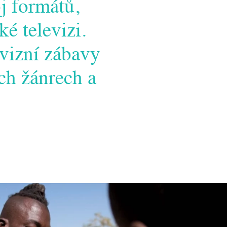
oj formátů,
é televizi.
vizní zábavy
ch žánrech a