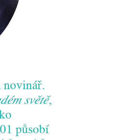
 novinář.
dém světě
,
ako
001 působí