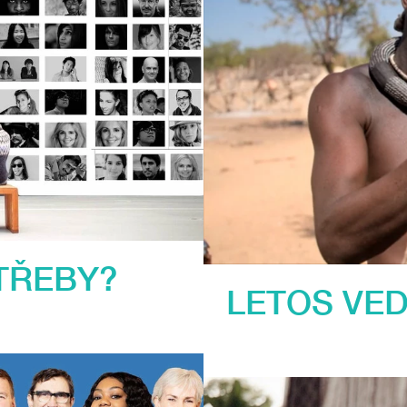
TŘEBY?
LETOS VE