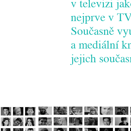
v televizi ja
nejprve v TV
Současně vyu
a mediální k
jejich souča