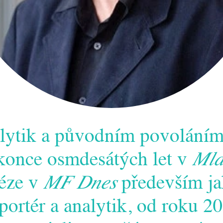
lytik a původním povoláním
konce osmdesátých let v
Mla
éze v
MF Dnes
především j
eportér a analytik, od roku 2