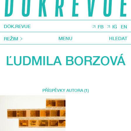
DOK.REVUE
FB
IG
EN
MENU
HLEDAT
REŽIM
ĽUDMILA BORZOVÁ
PŘÍSPĚVKY AUTORA (1)