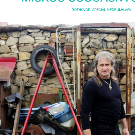
ROZHOVOR
,
SPECIÁL MFDF JI.HLAVA