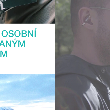
 OSOBNÍ
KANÝM
EM