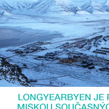
LONGYEARBYEN JE 
MISKOU SOUČASNÝ