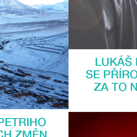
LUKÁŠ 
SE PŘÍR
ZA TO 
PETRIHO
CH ZMĚN