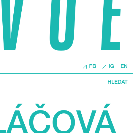
FB
IG
EN
HLEDAT
LÁČOVÁ