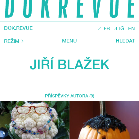
DOK.REVUE
FB
IG
EN
MENU
HLEDAT
REŽIM
JIŘÍ BLAŽEK
PŘÍSPĚVKY AUTORA (9)