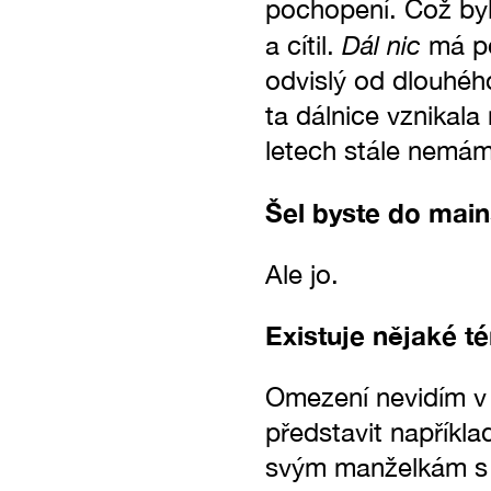
pochopení. Což byl
Dál nic
a cítil.
má po
odvislý od dlouhéh
ta dálnice vznikala
letech stále nemá
Šel byste do mai
Ale jo.
Existuje nějaké t
Omezení nevidím v t
představit napříkla
svým manželkám s p