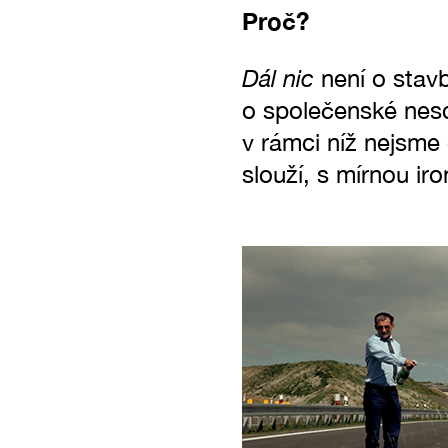
Proč?
Dál nic
není o stavb
o společenské nesc
v rámci níž nejsme
slouží, s mírnou ir