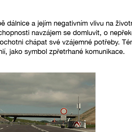
ě dálnice a jejím negativním vlivu na životn
hopnosti navzájem se domluvit, o nepřek
 ochotni chápat své vzájemné potřeby. Tém
onií, jako symbol zpřetrhané komunikace.