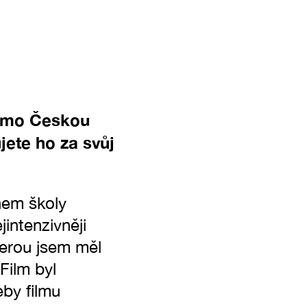
imo Českou
jete ho za svůj
hem školy
jintenzivněji
terou jsem měl
Film byl
by filmu