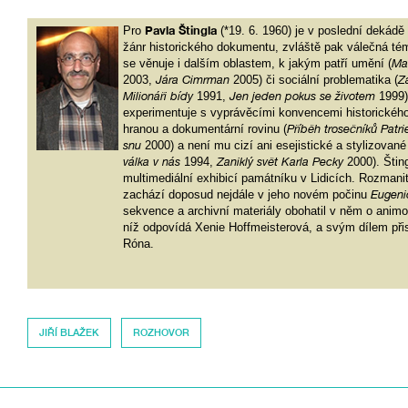
Pavla Štingla
Pro
(*19. 6. 1960) je v poslední dekádě
žánr historického dokumentu, zvláště pak válečná tém
se věnuje i dalším oblastem, k jakým patří umění (
Ma
2003,
Jára Cimrman
2005) či sociální problematika (
Zá
Milionáři bídy
1991,
Jen jeden pokus se životem
1999)
experimentuje s vyprávěcími konvencemi historického
hranou a dokumentární rovinu (
Příběh trosečníků Patr
snu
2000) a není mu cizí ani esejistické a stylizované 
válka v nás
1994,
Zaniklý svět Karla Pecky
2000). Šting
multimediální exhibicí památníku v Lidicích. Rozmanit
zachází doposud nejdále v jeho novém počinu
Eugeni
sekvence a archivní materiály obohatil v něm o anim
níž odpovídá Xenie Hoffmeisterová, a svým dílem přis
Róna.
JIŘÍ BLAŽEK
ROZHOVOR