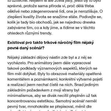
to užitečné. Nejsem si ale zcela jistý, jestli by to bylo
správné, protože sama příroda ví, proč dělá třeba
ošklivé nebo zdegenerované lidi, ona je nerozlišuje. O
zlepšení kvality života se snažíme stále. Podívejte se,
kolik je tady bio obchodů, jak se najednou dneska
zabýváme tím, co a kdy jíme, a řídíme se v těchto
ohledech různými trendy.
Existoval pro takto trikově náročný film nějaký
pevně daný scénář?
Nějaký základní dějový nástin zde byl a z něj se
vycházelo. Pro animátory jsem dále vypracoval
takové podklady významových aspektů, kterých se
film měl dotýkat. Byly to obrazové materiály opatřené
komentářem a poznámkami; konkrétní výtvarné pojetí
a realizaci jsem nechal čistě na nich. Snad jediným
základním požadavkem z mojí strany byl
minimalismus, aby se divák necítil přeplněn už tak
koncentrovanou estetikou. Samotný scénář neměl
pevný tvar, mnohokráte se přepisoval, měnil dle