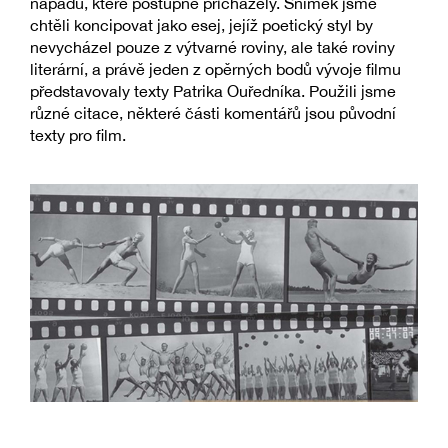
nápadů, které postupně přicházely. Snímek jsme
chtěli koncipovat jako esej, jejíž poetický styl by
nevycházel pouze z výtvarné roviny, ale také roviny
literární, a právě jeden z opěrných bodů vývoje filmu
představovaly texty Patrika Ouředníka. Použili jsme
různé citace, některé části komentářů jsou původní
texty pro film.