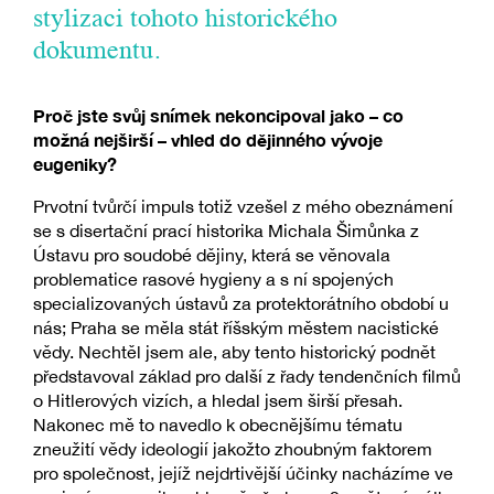
stylizaci tohoto historického
dokumentu.
Proč jste svůj snímek nekoncipoval jako – co
možná nejširší – vhled do dějinného vývoje
eugeniky?
Prvotní tvůrčí impuls totiž vzešel z mého obeznámení
se s disertační prací historika Michala Šimůnka z
Ústavu pro soudobé dějiny, která se věnovala
problematice rasové hygieny a s ní spojených
specializovaných ústavů za protektorátního období u
nás; Praha se měla stát říšským městem nacistické
vědy. Nechtěl jsem ale, aby tento historický podnět
představoval základ pro další z řady tendenčních filmů
o Hitlerových vizích, a hledal jsem širší přesah.
Nakonec mě to navedlo k obecnějšímu tématu
zneužití vědy ideologií jakožto zhoubným faktorem
pro společnost, jejíž nejdrtivější účinky nacházíme ve