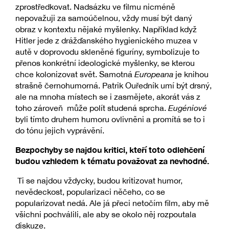
zprostředkovat. Nadsázku ve filmu nicméně
nepovažuji za samoúčelnou, vždy musí být daný
obraz v kontextu nějaké myšlenky. Například když
Hitler jede z drážďanského hygienického muzea v
autě v doprovodu skleněné figuríny, symbolizuje to
přenos konkrétní ideologické myšlenky, se kterou
chce kolonizovat svět. Samotná
Europeana
je knihou
strašně černohumorná. Patrik Ouředník umí být drsný,
ale na mnoha místech se i zasmějete, akorát vás z
toho zároveň může polít studená sprcha.
Eugéniové
byli tímto druhem humoru ovlivněni a promítá se to i
do tónu jejich vyprávění.
Bezpochyby se najdou kritici, kteří toto odlehčení
budou vzhledem k tématu považovat za nevhodné.
Ti se najdou vždycky, budou kritizovat humor,
nevědeckost, popularizaci něčeho, co se
popularizovat nedá. Ale já přeci netočím film, aby mě
všichni pochválili, ale aby se okolo něj rozpoutala
diskuze.