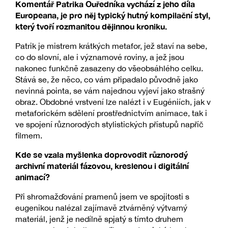
Komentář Patrika Ouředníka vychází z jeho díla
Europeana, je pro něj typický hutný kompilační styl,
který tvoří rozmanitou dějinnou kroniku.
Patrik je mistrem krátkých metafor, jež staví na sebe,
co do slovní, ale i významové roviny, a jež jsou
nakonec funkčně zasazeny do všeobsáhlého celku.
Stává se, že něco, co vám připadalo původně jako
nevinná pointa, se vám najednou vyjeví jako strašný
obraz. Obdobné vrstvení lze nalézt i v Eugéniích, jak v
metaforickém sdělení prostřednictvím animace, tak i
ve spojení různorodých stylistických přístupů napříč
filmem.
Kde se vzala myšlenka doprovodit různorodý
archivní materiál fázovou, kreslenou i digitální
animací?
Při shromažďování pramenů jsem ve spojitosti s
eugenikou nalézal zajímavě ztvárněný výtvarný
materiál, jenž je nedílně spjatý s tímto druhem