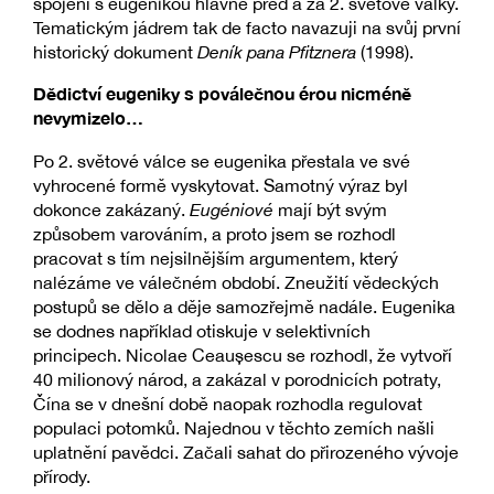
spojení s eugenikou hlavně před a za 2. světové války.
Tematickým jádrem tak de facto navazuji na svůj první
historický dokument
Deník pana Pfitznera
(1998).
Dědictví eugeniky s poválečnou érou nicméně
nevymizelo…
Po 2. světové válce se eugenika přestala ve své
vyhrocené formě vyskytovat. Samotný výraz byl
dokonce zakázaný.
Eugéniové
mají být svým
způsobem varováním, a proto jsem se rozhodl
pracovat s tím nejsilnějším argumentem, který
nalézáme ve válečném období. Zneužití vědeckých
postupů se dělo a děje samozřejmě nadále. Eugenika
se dodnes například otiskuje v selektivních
principech. Nicolae Ceaușescu se rozhodl, že vytvoří
40 milionový národ, a zakázal v porodnicích potraty,
Čína se v dnešní době naopak rozhodla regulovat
populaci potomků. Najednou v těchto zemích našli
uplatnění pavědci. Začali sahat do přirozeného vývoje
přírody.