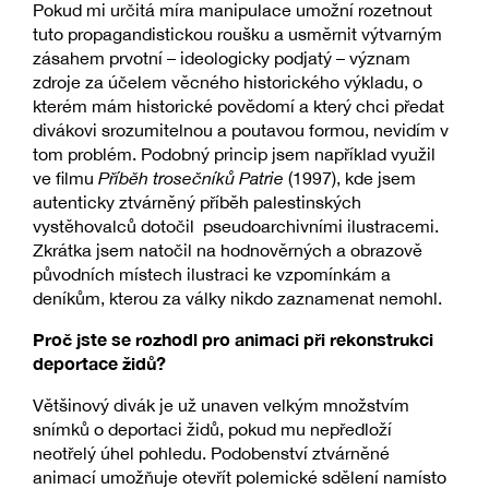
Pokud mi určitá míra manipulace umožní rozetnout
tuto propagandistickou roušku a usměrnit výtvarným
zásahem prvotní – ideologicky podjatý – význam
zdroje za účelem věcného historického výkladu, o
kterém mám historické povědomí a který chci předat
divákovi srozumitelnou a poutavou formou, nevidím v
tom problém. Podobný princip jsem například využil
ve filmu
Příběh trosečníků Patrie
(1997), kde jsem
autenticky ztvárněný příběh palestinských
vystěhovalců dotočil pseudoarchivními ilustracemi.
Zkrátka jsem natočil na hodnověrných a obrazově
původních místech ilustraci ke vzpomínkám a
deníkům, kterou za války nikdo zaznamenat nemohl.
Proč jste se rozhodl pro animaci při rekonstrukci
deportace židů?
Většinový divák je už unaven velkým množstvím
snímků o deportaci židů, pokud mu nepředloží
neotřelý úhel pohledu. Podobenství ztvárněné
animací umožňuje otevřít polemické sdělení namísto