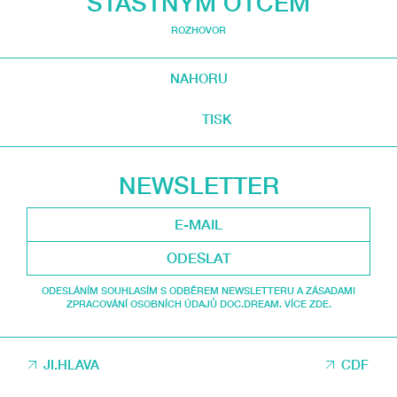
ŠŤASTNÝM OTCEM
ROZHOVOR
NAHORU
TISK
NEWSLETTER
ODESLAT
ODESLÁNÍM SOUHLASÍM S ODBĚREM NEWSLETTERU A ZÁSADAMI
ZPRACOVÁNÍ OSOBNÍCH ÚDAJŮ DOC.DREAM. VÍCE ZDE.
JI.HLAVA
CDF