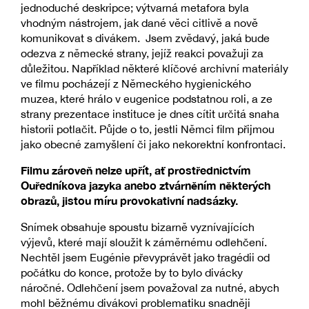
jednoduché deskripce; výtvarná metafora byla
vhodným nástrojem, jak dané věci citlivě a nově
komunikovat s divákem. Jsem zvědavý, jaká bude
odezva z německé strany, jejíž reakci považuji za
důležitou. Například některé klíčové archivní materiály
ve filmu pocházejí z Německého hygienického
muzea, které hrálo v eugenice podstatnou roli, a ze
strany prezentace instituce je dnes cítit určitá snaha
historii potlačit. Půjde o to, jestli Němci film přijmou
jako obecné zamyšlení či jako nekorektní konfrontaci.
Filmu zároveň nelze upřít, ať prostřednictvím
Ouředníkova jazyka anebo ztvárněním některých
obrazů, jistou míru provokativní nadsázky.
Snímek obsahuje spoustu bizarně vyznívajících
výjevů, které mají sloužit k záměrnému odlehčení.
Nechtěl jsem Eugénie převyprávět jako tragédii od
počátku do konce, protože by to bylo divácky
náročné. Odlehčení jsem považoval za nutné, abych
mohl běžnému divákovi problematiku snadněji