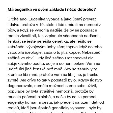
Má eugenika ve svém základu i něco dobrého?
Určitě ano. Eugenika vypadala jako úplný převrat
lidstva, protože v 19. století lidé umírali na nemoci z
bídy, a když se vynořila naděje, že by se populace
mohla zkvalitnit, tak vzplanulo všeobecné nadšení.
Tenkrát se ještě neřešila genetika, ale řešilo se
zabránění vývojovým úchylkám; teprve když do toho
vstoupila ideologie, začalo to jít z kopce. Nebezpečí
začíná ve chvíli, kdy lidé začnou rozhodovat dle
subjektivního pocitu, co je a co není pěkné. Vám se
určitě líbí jiné ženské než mně. Aby se zahubily ty,
které se líbí mně, protože vám se líbí jiné, je trošku
zvrhlé. Ale dříve to tak v podstatě bylo. Kdyby lidstvo
degenerovalo, nemělo možnost samo sebe uživit,
populace by byla strašlivě nemocná, protože by
musela pečovat o slabé, a našla by se za pomoci
eugeniky humánní cesta, jak předejít narození dětí od
rodičů, kteří jsou špatně geneticky vybaveni, bylo by