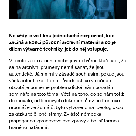
Ne vždy je ve filmu jednoduché rozpoznat, kde
začíná a končí původní archivní materiál a co je
dílem výtvarné techniky, jež do něj vstupuje.
V tomto vedu spor s mnoha jinými tvůrci, kteří tvrdí, že
se na archivní prameny nemá sahat, že jsou
autentické. Já s nimi v zásadě souhlasím, pokud jsou
však autentické. Téma původnosti ve válečném
období je poměrně problematické, sám pořádám
semináře na toto téma. Většina toho, co se nám totiž
dochovalo, od filmových dokumentů až po frontové
reportáže ze žurnálů, bylo vytvořeno na ideologickou
zakázku té či oné strany. Zvláště německá
propaganda zpracovává své zprávy z bojišť formou
hraného natáčení.