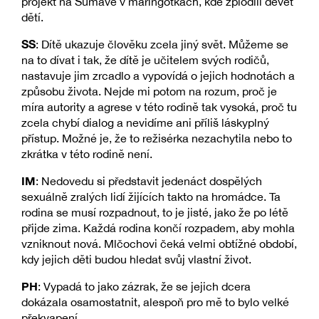
projekt na Šumavě v maringotkách, kde zplodili devět
dětí.
SS
: Dítě ukazuje člověku zcela jiný svět. Můžeme se
na to dívat i tak, že dítě je učitelem svých rodičů,
nastavuje jim zrcadlo a vypovídá o jejich hodnotách a
způsobu života. Nejde mi potom na rozum, proč je
míra autority a agrese v této rodině tak vysoká, proč tu
zcela chybí dialog a nevidíme ani příliš láskyplný
přístup. Možné je, že to režisérka nezachytila nebo to
zkrátka v této rodině není.
IM
: Nedovedu si představit jedenáct dospělých
sexuálně zralých lidí žijících takto na hromádce. Ta
rodina se musí rozpadnout, to je jisté, jako že po létě
přijde zima. Každá rodina končí rozpadem, aby mohla
vzniknout nová. Mlčochovi čeká velmi obtížné období,
kdy jejich děti budou hledat svůj vlastní život.
PH
: Vypadá to jako zázrak, že se jejich dcera
dokázala osamostatnit, alespoň pro mě to bylo velké
překvapení.