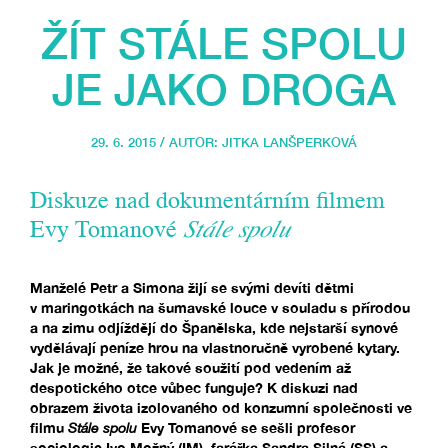
ŽÍT STÁLE SPOLU
JE JAKO DROGA
29. 6. 2015 / AUTOR:
JITKA LANŠPERKOVÁ
Diskuze nad dokumentárním filmem
Evy Tomanové
Stále spolu
Manželé Petr a Simona žijí se svými devíti dětmi
v maringotkách na šumavské louce v souladu s přírodou
a na zimu odjíždějí do Španělska, kde nejstarší synové
vydělávají peníze hrou na vlastnoručně vyrobené kytary.
Jak je možné, že takové soužití pod vedením až
despotického otce vůbec funguje? K diskuzi nad
obrazem života izolovaného od konzumní společnosti ve
filmu
Stále spolu
Evy Tomanové se sešli profesor
sociologie
Ivo Možný
(IM), farářka
Sandra Silná
(SS) a