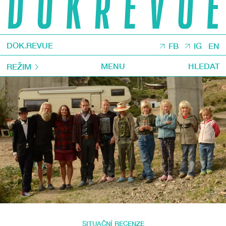
DOK.REVUE
FB
IG
EN
MENU
HLEDAT
REŽIM
SITUAČNÍ RECENZE