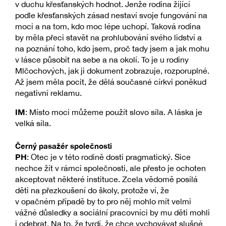
v duchu křesťanských hodnot. Jenže rodina žijící
podle křesťanských zásad nestaví svoje fungování na
moci a na tom, kdo moc lépe uchopí. Taková rodina
by měla přeci stavět na prohlubování svého lidství a
na poznání toho, kdo jsem, proč tady jsem a jak mohu
v lásce působit na sebe a na okolí. To je u rodiny
Mlčochových, jak ji dokument zobrazuje, rozporuplné.
Až jsem měla pocit, že dělá současné církvi poněkud
negativní reklamu.
IM
: Místo moci můžeme použít slovo síla. A láska je
velká síla.
Černý pasažér společnosti
PH
: Otec je v této rodině dosti pragmatický. Sice
nechce žít v rámci společnosti, ale přesto je ochoten
akceptovat některé instituce. Zcela vědomě posílá
děti na přezkoušení do školy, protože ví, že
v opačném případě by to pro něj mohlo mít velmi
vážné důsledky a sociální pracovníci by mu děti mohli
i odebrat. Na to, že tvrdí, že chce vychovávat slušné