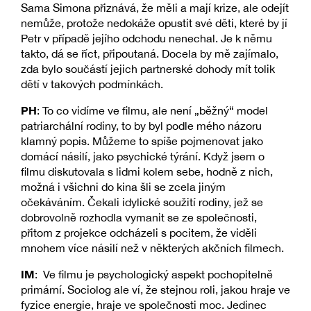
Sama Simona přiznává, že měli a mají krize, ale odejít
nemůže, protože nedokáže opustit své děti, které by jí
Petr v případě jejího odchodu nenechal. Je k němu
takto, dá se říct, připoutaná. Docela by mě zajímalo,
zda bylo součástí jejich partnerské dohody mít tolik
dětí v takových podmínkách.
PH
: To co vidíme ve filmu, ale není „běžný“ model
patriarchální rodiny, to by byl podle mého názoru
klamný popis. Můžeme to spíše pojmenovat jako
domácí násilí, jako psychické týrání. Když jsem o
filmu diskutovala s lidmi kolem sebe, hodně z nich,
možná i všichni do kina šli se zcela jiným
očekáváním. Čekali idylické soužití rodiny, jež se
dobrovolně rozhodla vymanit se ze společnosti,
přitom z projekce odcházeli s pocitem, že viděli
mnohem více násilí než v některých akčních filmech.
IM
: Ve filmu je psychologický aspekt pochopitelně
primární. Sociolog ale ví, že stejnou roli, jakou hraje ve
fyzice energie, hraje ve společnosti moc. Jedinec