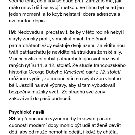
včetně toho, co a kdy se bude prát. Zaráželo mě, jak
málo mluví děti se svojí matkou. Ve filmu byl snad jen
jeden moment, a to když nejstarší dcera adresovala
své matce dopis.
IM
: Nedovedu si představit, že by v této rodině nebyl i
skrytý ženský profil, v maskulinních tradičních
patriarchátech vždy existuje dvojí řízení. Za viditelnou
tváří patriarchátu je neviditelná struktura ženské síly.
V naší civilizaci nebyl patriarchálnější svět než svět
raných rytířů 11. a 12. století. Ze studie francouzského
historika George Dubyho
Vznešené paní z 12. století
můžeme vyčíst, že mocní rytíři se svých žen vlastně
báli. Jezdili na své výpravy, aby si tam vybudovali
bezpečný mužský svět. Ze strachu své ženy
zakovávali do pásů cudnosti.
Psychické násilí
SS
: V přeneseném významu by takovým pásem
cudnosti moderní doby mohlo být udělat ženě devět
dětí, aby od muže nemohla odejít, i když by chtěla.