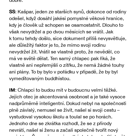
SS
: Kašpar, jeden ze starších synů, dokonce od rodiny
odešel, když dosáhl jakési pomyslné věkové hranice,
kdy je člověk už schopen se osamostatnit. Dlouho to
však nevydržel a po dvou měsících se vrátil. Jak
k tomu tehdy došlo, sice dokument příliš nevysvětluje,
ale důležitý faktor je to, že mimo svoji rodinu
nevydržel žít. Vrátil se vlastně proto, že nevěděl, co
má ve světě dělat. Ten samý chlapec pak říká, že
vlastně ani nepřemýšlí o zítřku, že nemá žádné touhy
ani plány. To by bylo v pořádku v případě, že by byl
vymeditovaným buddhistou.
IM
: Chlapci to budou mít v budoucnu velmi těžké.
Jejich otec je akcentovaná osobnost a je také vysoce
nadprůměrně inteligentní. Dokud nebyl na společnosti
plně závislý, nemusel se živit, našel si svoji cestu –
vystudoval vysokou školu a toulal se po horách.
Jednoho dne se zkrátka rozhodl, že se z přírody
nevrátí, našel si ženu a začali společně tvořit nový