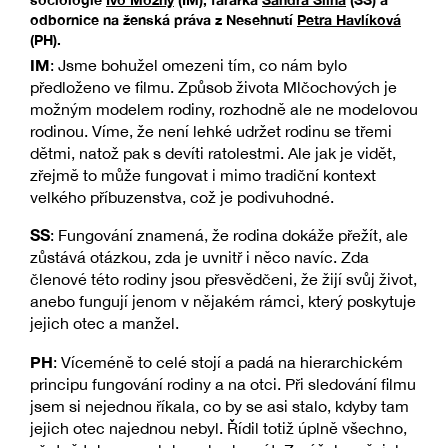
odbornice na ženská práva z Nesehnutí
Petra Havlíková
(PH).
IM
: Jsme bohužel omezeni tím, co nám bylo
předloženo ve filmu. Způsob života Mlčochových je
možným modelem rodiny, rozhodně ale ne modelovou
rodinou. Víme, že není lehké udržet rodinu se třemi
dětmi, natož pak s devíti ratolestmi. Ale jak je vidět,
zřejmě to může fungovat i mimo tradiční kontext
velkého příbuzenstva, což je podivuhodné.
SS
: Fungování znamená, že rodina dokáže přežít, ale
zůstává otázkou, zda je uvnitř i něco navíc. Zda
členové této rodiny jsou přesvědčeni, že žijí svůj život,
anebo fungují jenom v nějakém rámci, který poskytuje
jejich otec a manžel.
PH
: Víceméně to celé stojí a padá na hierarchickém
principu fungování rodiny a na otci. Při sledování filmu
jsem si nejednou říkala, co by se asi stalo, kdyby tam
jejich otec najednou nebyl. Řídil totiž úplně všechno,