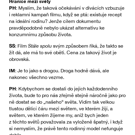
Hranice mezi světy
PH
: Myslím, že taková očekávání v divácích vzbuzuje
i reklamní kampaň filmu, když se ptá: existuje recept
na ideální rodinu? Jenže cílem dokumentu
pravděpodobně nebylo ukázat alternativu ke
konzumnímu způsobu života.
SS
: Film
Stále spolu
svým způsobem říká, že takto se
žít dá, ale má to své oběti. Cena za takový život je
obrovská.
IM
: Je to jako s drogou. Droga hodně dává, ale
nakonec všechno vezme.
PH
: Kdybychom se dostali do jejich každodenního
života, bude to pro nás zřejmě stejně náročně jako pro
ně dostat se do „našeho“ světa. Vidím tak velkou
tlustou dělicí čáru mezi světem, ve kterém žijí, a
světem, ve kterém žijeme my, aniž bych jeden
z těchto světů považovala za vyloženě špatný, i když
si nemyslím, že právě tento rodinný model nefunguje
dobře.