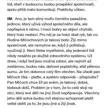
lidi, kteří v budoucnu budou prospěšní společnosti,
spolu příliš málo komunikují. Prakticky vůbec.
IM
: Ano, je tam silný motiv černého pasažéra,
jedince, který užívá výhod společného díla, ale
nepřispívá k němu. I mezi bobry se objeví chytrák,
který hráz nestaví. Pro něj je za hrází dost ryb, tak co.
Rodina Mlčochových je takový bobr. Žijí mimo
společnost, ale nemylme se, když ji potřebují,
využívají ji. Není třeba myslitelné, aby jedenáct lidí
nikdy nesáhlo po službě zdravotního systému. Už
dnes, i když teď jsou možná zdraví, ale nejmíň až
zestárnou, budou nás, daňové poplatníky, stát pěknou
sumu. Je tím dokonce celý film otevřen. Na úřadě pan
Mlčoch říká – plaťte, a systém odpovídá – přispíváte?
Pan Mlčoch chce žít po svém, je takový, dobrá,
klobouk dolů. Problém je v tom, že to celé stojí na
otci, který své děti na jiný život nepřipravuje. Všechny
jeho děti sotva budou mít stejnou schopnost platit
velké oběti za to, že jsou jiné a žijí jinak.