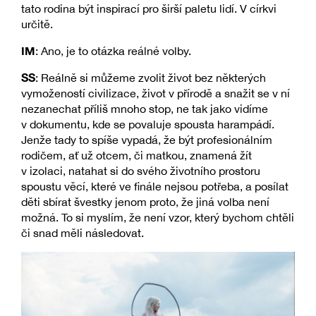
tato rodina být inspirací pro širší paletu lidí. V církvi
určitě.
IM
: Ano, je to otázka reálné volby.
SS
: Reálně si můžeme zvolit život bez některých
vymožeností civilizace, život v přírodě a snažit se v ní
nezanechat příliš mnoho stop, ne tak jako vidíme
v dokumentu, kde se povaluje spousta harampádí.
Jenže tady to spíše vypadá, že být profesionálním
rodičem, ať už otcem, či matkou, znamená žít
v izolaci, natahat si do svého životního prostoru
spoustu věcí, které ve finále nejsou potřeba, a posílat
děti sbírat švestky jenom proto, že jiná volba není
možná. To si myslím, že není vzor, který bychom chtěli
či snad měli následovat.