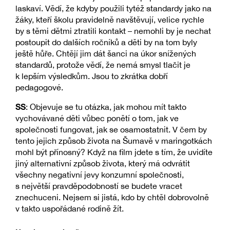
laskaví. Vědí, že kdyby použili tytéž standardy jako na
žáky, kteří školu pravidelně navštěvují, velice rychle
by s těmi dětmi ztratili kontakt – nemohli by je nechat
postoupit do dalších ročníků a děti by na tom byly
ještě hůře. Chtějí jim dát šanci na úkor snížených
standardů, protože vědí, že nemá smysl tlačit je
k lepším výsledkům. Jsou to zkrátka dobří
pedagogové.
SS
: Objevuje se tu otázka, jak mohou mít takto
vychovávané děti vůbec ponětí o tom, jak ve
společnosti fungovat, jak se osamostatnit. V čem by
tento jejich způsob života na Šumavě v maringotkách
mohl být přínosný? Když na film jdete s tím, že uvidíte
jiný alternativní způsob života, který má odvrátit
všechny negativní jevy konzumní společnosti,
s největší pravděpodobností se budete vracet
znechuceni. Nejsem si jistá, kdo by chtěl dobrovolně
v takto uspořádané rodině žít.