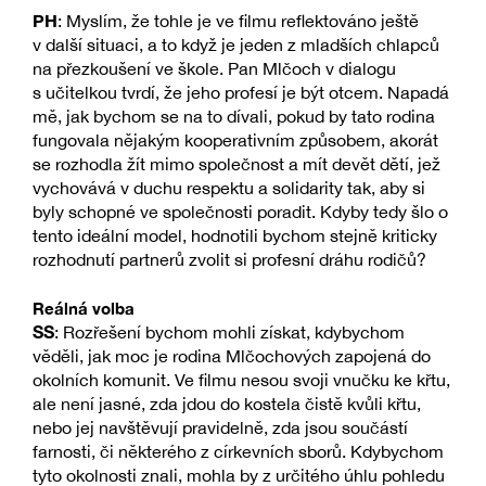
PH
: Myslím, že tohle je ve filmu reflektováno ještě
v další situaci, a to když je jeden z mladších chlapců
na přezkoušení ve škole. Pan Mlčoch v dialogu
s učitelkou tvrdí, že jeho profesí je být otcem. Napadá
mě, jak bychom se na to dívali, pokud by tato rodina
fungovala nějakým kooperativním způsobem, akorát
se rozhodla žít mimo společnost a mít devět dětí, jež
vychovává v duchu respektu a solidarity tak, aby si
byly schopné ve společnosti poradit. Kdyby tedy šlo o
tento ideální model, hodnotili bychom stejně kriticky
rozhodnutí partnerů zvolit si profesní dráhu rodičů?
Reálná volba
SS
: Rozřešení bychom mohli získat, kdybychom
věděli, jak moc je rodina Mlčochových zapojená do
okolních komunit. Ve filmu nesou svoji vnučku ke křtu,
ale není jasné, zda jdou do kostela čistě kvůli křtu,
nebo jej navštěvují pravidelně, zda jsou součástí
farnosti, či některého z církevních sborů. Kdybychom
tyto okolnosti znali, mohla by z určitého úhlu pohledu