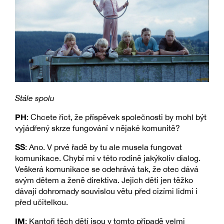
Stále spolu
PH
: Chcete říct, že příspěvek společnosti by mohl být
vyjádřený skrze fungování v nějaké komunitě?
SS
: Ano. V prvé řadě by tu ale musela fungovat
komunikace. Chybí mi v této rodině jakýkoliv dialog.
Veškerá komunikace se odehrává tak, že otec dává
svým dětem a ženě direktiva. Jejich děti jen těžko
dávají dohromady souvislou větu před cizími lidmi i
před učitelkou.
IM
: Kantoři těch dětí jsou v tomto případě velmi