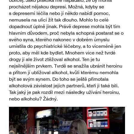
obličej. Jako praktika mě napadalo, že by mohla
procházet nějakou depresí. Možná, kdyby se
s depresemi léčila nebo jí někdo nabídl pomoc,
nemusela na ulici žít tak dlouho. Mohlo to celé
dopadnout úplně jinak. Právě deprese mohla být tím
hlavním důvodem, proč nebyla schopná postarat se o
svého syna, kterého nakonec v dobrém úmyslu
umístila do psychiatrické léčebny, a to víceméně jen
proto, aby měl kde bydlet. Mnohem více než tvrdé
drogy jí ale život ztěžoval alkohol. Ten je tu
nejsilnějším prvkem. Tvrdě se snažila ubránit heroinu
a přitom jí ubližoval alkohol, kvůli kterému nemohla
být se svým synem. Do toho se ještě přimotala
alkoholová závislost jejích partnerů, kteří ji také bili.
Tak jaký je pak rozdíl mezi následky užívání heroinu,
nebo alkoholu? Žádný.