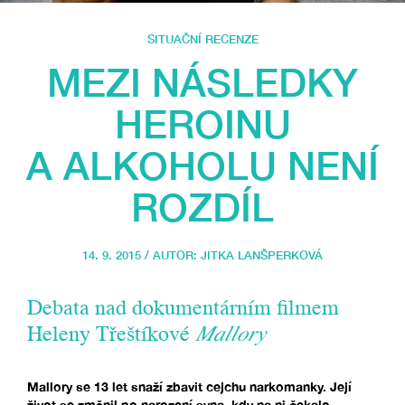
SITUAČNÍ RECENZE
MEZI NÁSLEDKY
HEROINU
A ALKOHOLU NENÍ
ROZDÍL
14. 9. 2015 / AUTOR:
JITKA LANŠPERKOVÁ
Debata nad dokumentárním filmem
Heleny Třeštíkové
Mallory
Mallory se 13 let snaží zbavit cejchu narkomanky. Její
život se změnil po narození syna, kdy na ni čekalo