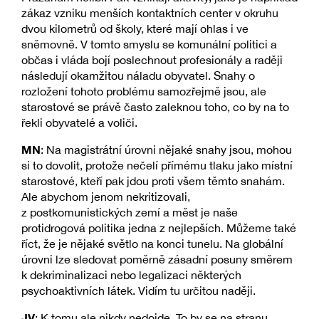
zákaz vzniku menších kontaktních center v okruhu
dvou kilometrů od školy, které mají ohlas i ve
sněmovně. V tomto smyslu se komunální politici a
občas i vláda bojí poslechnout profesionály a raději
následují okamžitou náladu obyvatel. Snahy o
rozložení tohoto problému samozřejmě jsou, ale
starostové se právě často zaleknou toho, co by na to
řekli obyvatelé a voliči.
MN
: Na magistrátní úrovni nějaké snahy jsou, mohou
si to dovolit, protože nečelí přímému tlaku jako místní
starostové, kteří pak jdou proti všem těmto snahám.
Ale abychom jenom nekritizovali,
z postkomunistických zemí a měst je naše
protidrogová politika jedna z nejlepších. Můžeme také
říct, že je nějaké světlo na konci tunelu. Na globální
úrovni lze sledovat poměrně zásadní posuny směrem
k dekriminalizaci nebo legalizaci některých
psychoaktivních látek. Vidím tu určitou naději.
JV
: K tomu ale nikdy nedojde. To by se na stranu