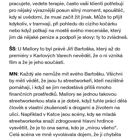
pracujete, vedete terapie, často vaši klienti potřebují
pro nějaký výraznější posun silný moment, spouštěč,
kdy si uvědomí, že musí začít žít jinak. Může to přijít
kdykoliv, v tramvaji, při pohledu do cizího kočárku
nebo když potkají na mostě svého mecenáše, který
jim dá nějaké peníze a podpoří je slovy: ty to zvládneš.
ŠS
: U Mallory to byl právě Jiří Bartoška, který až do
premiéry v Karlových Varech nevěděl, že o ní vzniká
film a že je jeho součástí.
MN
: Každý ale nemůže mít svého Bartošku. Všichni
by měli vědět, že jsou tu streetworkeři, kteří nezištně
pomáhají, i když se jim nedostává příliš mnoho
finančních prostředků. Mallory se jednou takovou
streetworkerkou stala a je dobré, když tuhle práci dělá
člověk s vlastní zkušeností s drogami a životem na
ulici. Například v Katce jsou scény, kdy se mladá
streetworkerka snaží zdrogované hlavní hrdince
vysvětlit, že je to ona sama, kdo je „mírou všeho“.
Celá scéna ve mně vyvolávala dojem, že jí chyběla