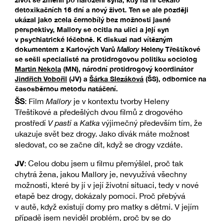
detoxikačních 16 dní a nový život. Ten se ale později
ukázal jako zcela černobílý bez možnosti jasné
perspektivy, Mallory se ocitla na ulici a její syn
v psychiatrické léčebně. K diskuzi nad vítězným
dokumentem z Karlových Varů
Mallory
Heleny Třeštíkové
se sešli specialisté na protidrogovou politiku sociolog
Martin Nekola
(MN), národní protidrogový koordinátor
Jindřich Vobořil
(JV) a
Šárka Slezáková
(ŠS), odbornice na
časosběrnou metodu natáčení.
ŠS
: Film
Mallory
je v kontextu tvorby Heleny
Třeštíkové a předešlých dvou filmů z drogového
prostředí
V pasti
a
Katka
výjimečný především tím, že
ukazuje svět bez drogy. Jako divák máte možnost
sledovat, co se začne dít, když se drogy vzdáte.
JV
: Celou dobu jsem u filmu přemýšlel, proč tak
chytrá žena, jakou Mallory je, nevyužívá všechny
možnosti, které by jí v její životní situaci, tedy v nové
etapě bez drogy, dokázaly pomoci. Proč přebývá
v autě, když existují domy pro matky s dětmi. V jejím
případě jsem neviděl problém, proč by se do