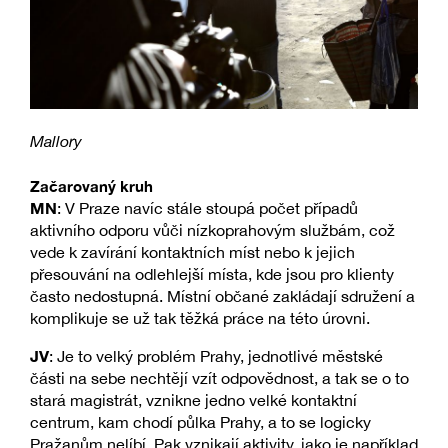
Mallory
Začarovaný kruh
MN
: V Praze navíc stále stoupá počet případů
aktivního odporu vůči nízkoprahovým službám, což
vede k zavírání kontaktních míst nebo k jejich
přesouvání na odlehlejší místa, kde jsou pro klienty
často nedostupná. Místní občané zakládají sdružení a
komplikuje se už tak těžká práce na této úrovni.
JV
: Je to velký problém Prahy, jednotlivé městské
části na sebe nechtějí vzít odpovědnost, a tak se o to
stará magistrát, vznikne jedno velké kontaktní
centrum, kam chodí půlka Prahy, a to se logicky
Pražanům nelíbí. Pak vznikají aktivity, jako je například