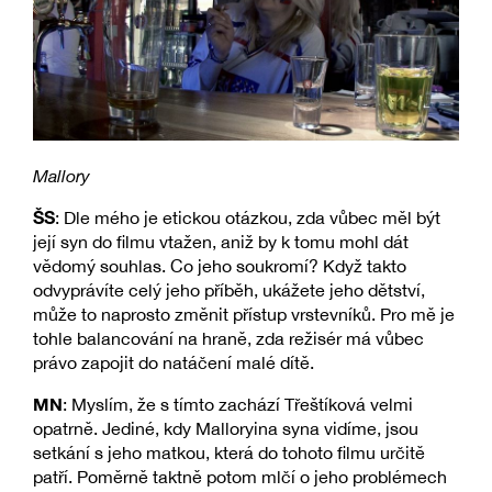
Mallory
ŠS
: Dle mého je etickou otázkou, zda vůbec měl být
její syn do filmu vtažen, aniž by k tomu mohl dát
vědomý souhlas. Co jeho soukromí? Když takto
odvyprávíte celý jeho příběh, ukážete jeho dětství,
může to naprosto změnit přístup vrstevníků. Pro mě je
tohle balancování na hraně, zda režisér má vůbec
právo zapojit do natáčení malé dítě.
MN
: Myslím, že s tímto zachází Třeštíková velmi
opatrně. Jediné, kdy Malloryina syna vidíme, jsou
setkání s jeho matkou, která do tohoto filmu určitě
patří. Poměrně taktně potom mlčí o jeho problémech