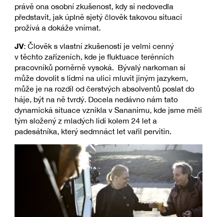
právě ona osobní zkušenost, kdy si nedovedla
představit, jak úplně sjetý člověk takovou situaci
prožívá a dokáže vnímat.
JV
: Člověk s vlastní zkušeností je velmi cenný
v těchto zařízeních, kde je fluktuace terénních
pracovníků poměrně vysoká. Bývalý narkoman si
může dovolit s lidmi na ulici mluvit jiným jazykem,
může je na rozdíl od čerstvých absolventů poslat do
háje, být na ně tvrdý. Docela nedávno nám tato
dynamická situace vznikla v Sananimu, kde jsme měli
tým složený z mladých lidí kolem 24 let a
padesátníka, který sedmnáct let vařil pervitin.