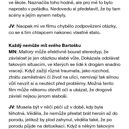
ve škole. Naznačila toho hodně, ale pro mě to bylo
naprosto v pořádku. Nedovedu si představit, že by tam
scény s jejím synem nebyly.
JV
: Naopak mi ve filmu chybělo zodpovězení otázky,
co se s tím chlapcem nakonec vlastně stalo.
Každý nemůže mít svého Bartošku
MN
:
Mallory
může efektivně bourat stereotyp, že
závislost je jen otázkou slabé vůle. Dokázala odolávat
takovým situacím, ve kterých se lidé k drogám snadno
vracejí. Když zažijí různá traumata, jako rozchod,
ztrátu zaměstnání či život na ulici, nemívají tak silnou
vůli nevzít si a neutéct před problémy. Možná tento
film může někomu otevřít oči a ukázat, že drogově
závislí nejsou jenom slaboši.
JV
: Musela být v něčí péči už v době, kdy byla
těhotná. Věděla, že nemůže přestat brát heroin až do
porodu, jelikož by plod zahynul, věděla také, že po
porodu půjde na detoxikaci. Když s někým takovým