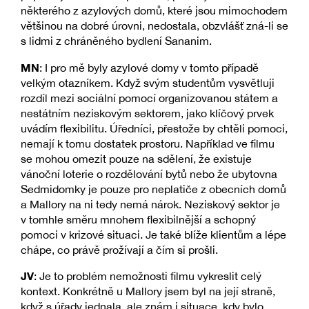
některého z azylových domů, které jsou mimochodem
většinou na dobré úrovni, nedostala, obzvlášť zná-li se
s lidmi z chráněného bydlení Sananim.
MN
: I pro mě byly azylové domy v tomto případě
velkým otazníkem. Když svým studentům vysvětluji
rozdíl mezi sociální pomocí organizovanou státem a
nestátním neziskovým sektorem, jako klíčový prvek
uvádím flexibilitu. Úředníci, přestože by chtěli pomoci,
nemají k tomu dostatek prostoru. Například ve filmu
se mohou omezit pouze na sdělení, že existuje
vánoční loterie o rozdělování bytů nebo že ubytovna
Sedmidomky je pouze pro neplatiče z obecních domů
a Mallory na ni tedy nemá nárok. Neziskový sektor je
v tomhle směru mnohem flexibilnější a schopný
pomoci v krizové situaci. Je také blíže klientům a lépe
chápe, co právě prožívají a čím si prošli.
JV
: Je to problém nemožnosti filmu vykreslit celý
kontext. Konkrétně u Mallory jsem byl na její straně,
když s úřady jednala, ale znám i situace, kdy bylo