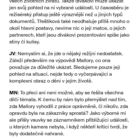
všech životních zvratů. Takže divákovi může ukázat
jen svůj pohled na ní vybrané události. U časosběru je
režisérský přístup ještě výraznější než u jiných typů
dokumentů. Třeštíková také neodhaluje příliš mnoho o
okolí hlavní postavy, nevíme nic o její matce, o jejích
partnerech, kteří jsou divákovi prezentováni spíše jako
stíny či kulisy.
JV
: Nemyslím si, že jde o nějaký režijní nedostatek.
Záleží především na výpovědi Mallory, co ona
považuje za důležité ukázat. Sledujeme pouze její
pohled na situaci, nejde tedy o vyčerpávající a
komplexní obraz o dění v jejím životě.
MN
: To přeci ani není možné, aby se řešila všechna
dílčí témata. K čemu by nám bylo přemýšlet nad tím,
zda Mallory vyhodili z práce oprávněně, či nikoliv, zda
opravdu byla na zákazníky sprostá? Jako výborné mi
ale přišly vsuvky se záznamníkem přibližující události,
u kterých kamera nebyla, i když někteří kritici tvrdí, že
byly dodatečně nahrané.