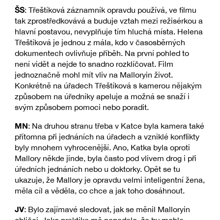
ŠS
: Třeštíková záznamník opravdu používá, ve filmu
tak zprostředkovává a buduje vztah mezi režisérkou a
hlavní postavou, nevyplňuje tím hluchá místa. Helena
Třeštíková je jednou z mála, kdo v časosběrných
dokumentech ovlivňuje příběh. Na první pohled to
není vidět a nejde to snadno rozklíčovat. Film
jednoznačně mohl mít vliv na Malloryin život.
Konkrétně na úřadech Třeštíková s kamerou nějakým
způsobem na úředníky apeluje a možná se snaží i
svým způsobem pomoci nebo poradit.
MN
: Na druhou stranu třeba v Katce byla kamera také
přítomna při jednáních na úřadech a vzniklé konflikty
byly mnohem vyhrocenější. Ano, Katka byla oproti
Mallory někde jinde, byla často pod vlivem drog i při
úředních jednáních nebo u doktorky. Opět se tu
ukazuje, že Mallory je opravdu velmi inteligentní žena,
měla cíl a věděla, co chce a jak toho dosáhnout.
JV
: Bylo zajímavé sledovat, jak se měnil Malloryin