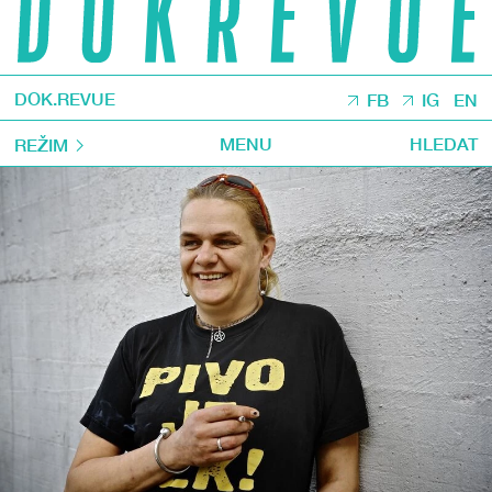
DOK.REVUE
FB
IG
EN
MENU
HLEDAT
REŽIM