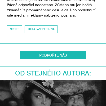
žádné odpovědi nedostane. Zůstane mu jen hořké
zklamání z promarněného času a dalšího podlehnutí
síle mediální reklamy nabízející poznání.
SPORT
JITKA LANŠPERKOVÁ
PODPOŘTE NÁS
OD STEJNÉHO AUTORA: