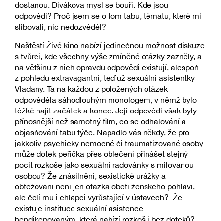
dostanou. Divákova mysl se bouří. Kde jsou
odpovědi? Proč jsem se o tom tabu, tématu, které mi
slibovali, nic nedozvěděl?
Naštěstí Živé kino nabízí jedinečnou možnost diskuze
s tvůrci, kde všechny výše zmíněné otázky zazněly, a
na většinu z nich opravdu odpovědi existují, alespoň
z pohledu extravagantní, teď už sexuální asistentky
Vladany. Ta na každou z položených otázek
odpověděla sáhodlouhým monologem, v němž bylo
těžké najít začátek a konec. Její odpovědi však byly
přínosnější než samotný film, co se odhalování a
objasňování tabu týče. Napadlo vás někdy, že pro
jakkoliv psychicky nemocné či traumatizované osoby
může dotek peříčka přes oblečení přinášet stejný
pocit rozkoše jako sexuální radovánky s milovanou
osobou? Že znásilnění, sexistické urážky a
obtěžování není jen otázka obětí ženského pohlaví,
ale čelí mu i chlapci vyrůstající v ústavech? Že
existuje instituce sexuální asistence
hendikepovaným, která nabízí rozkoš i bez doteků?