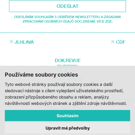
ODESLAT
ODESLÁNÍM SOUHLASÍM S ODBĚREM NEWSLETTERU A ZÁSADAMI
ZPRACOVÁNÍ OSOBNÍCH ÚDAJŮ DOC.DREAM. VÍCE ZDE.
JI.HLAVA
CDF
DOK.REVUE
RUBRIKY
AUTOŘI
Používáme soubory cookies
O DOK.REVUE
Tyto webové stránky používají soubory cookies a další
PODPOŘTE NÁS
KONTAKTY
sledovací nástroje s cílem vylepšení uživatelského prostředí,
zobrazení přizpůsobeného obsahu a reklam, analýzy
návštěvnosti webových stránek a zjištění zdroje návštěvnosti.
© 2012 – 2026 DOC.DREAM
Souhlasím
ZA PODPORY STÁTNÍHO FONDU KINEMATOGRAFIE, KRAJE VYSOČINA A
MINISTERSTVA KULTURY ČR.
Upravit mé předvolby
DESIGN:
HMSDESIGN
KÓD:
S2 STUDIO