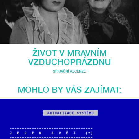
ŽIVOT V MRAVNÍM
VZDUCHOPRÁZDNU
SITUAČNÍ RECENZE
MOHLO BY VÁS ZAJÍMAT: