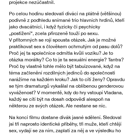
projekce nezúčastnil.
Po celou hodinu sledovali diváci na plátně (většinou)
podivně z podhledu snímané trio hlavních hrdinů, kteří
jako dvacátníci, i když fyzicky či psychicky
„postižení“, zcela přirozeně touží po sexu.
V přítomných se rojí spousta otázek. Jak je možné
praktikovat sex s člověkem ochrnutým od pasu dolů?
Proč jej ta společnice odmítla kvůli vozíku? Je to
otázka morálky? Co to je ta sexuální energie? Tantra?
Proč by vlastně tohle mělo být tabuizované, když na
téma začlenění rozdílných jedinců do společnosti
narážíme na každém kroku? Jak to cítí ženy? Opravdu
se tým dramaturgů vykašlal na oblíbenou genderovou
vyváženost? V momentě, kdy do hry vstoupí Vladana,
každý se cítí být na dosah odpovědi alespoň na
některou ze svých otázek. Ale nestane se nic.
Na konci filmu dostane divák jasné sdělení. Sledoval
jsi tři naprosto identické příběhy, tři muže, kteří chtějí
sex, vydají se za ním, zaplatí za něj a ve výsledku ho