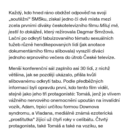
Každý, kdo hned ráno obdržel odpověď na svoji
„soutěžní“ SMSku, získal jedno či dvě místa mezi
zcela prvními diváky českotelevizního filmu
Miluj mě,
jestli to dokážeš
, který režírovala Dagmar Smržová.
Lační po odkrytí tabuizovaného tématu sexuálních
tužeb různě hendikepovaných lidí (jak anotace
dokumentárního filmu slibovala) vyrazili diváci
jednoho srpnového večera do útrob České televize.
Menší konferenční sál zaplnilo asi 30 lidí, z nichž
většina, jak se později ukázalo, přišla kvůli
slibovanému odkrytí tabu. Podle předběžných
informací byli opravdu první, kdo tento film viděl,
stejně jako jeho tři protagonisté: Tomáš, jenž je vlivem
vážného nervového onemocnění upoután na invalidní
vozík, Adam, trpící určitou formou Downova
syndromu, a Vladana, mediálně známá ezoterická
„prostitutka“ žijící už čtyři roky v celibátu. Čtvrtý
protagonista, také Tomáš a také na vozíku, se