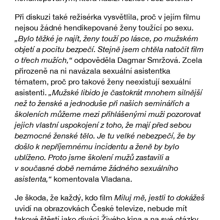
Při diskuzi také režisérka vysvětlila, proč v jejím filmu
nejsou žádné hendikepované ženy toužící po sexu.
„Bylo těžké je najít, ženy touží po lásce, po mužském
objetí a pocitu bezpečí. Stejně jsem chtěla natočit film
o třech mužích,“
odpověděla Dagmar Smržová. Zcela
přirozeně na ni navázala sexuální asistentka
tématem, proč pro takové ženy neexistují sexuální
asistenti.
„Mužské libido je častokrát mnohem silnější
než to ženské a jednoduše při našich seminářích a
školeních můžeme mezi přihlášenými muži pozorovat
jejich vlastní uspokojení z toho, že mají před sebou
bezmocné ženské tělo. Je tu velké nebezpečí, že by
došlo k nepříjemnému incidentu a ženě by bylo
ublíženo. Proto jsme školení mužů zastavili a
v současné době nemáme žádného sexuálního
asistenta,“
komentovala Vladana.
Je škoda, že každý, kdo film
Miluj mě, jestli to dokážeš
uvidí na obrazovkách České televize, nebude mít
takové štěstí jako diváci Živého kina a na své otázky