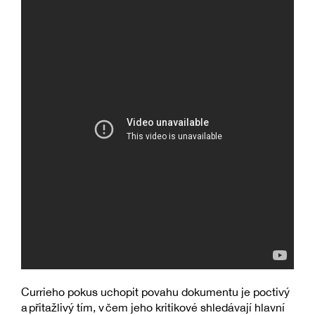
Currieho pokus uchopit povahu dokumentu je poctivý
a přitažlivý tím, v čem jeho kritikové shledávají hlavní