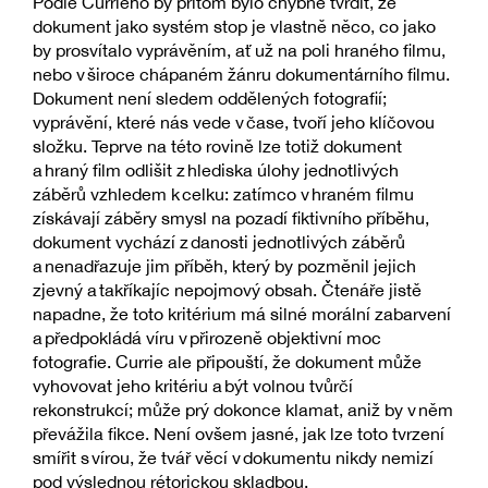
Podle Currieho by přitom bylo chybné tvrdit, že
dokument jako systém stop je vlastně něco, co jako
by prosvítalo vyprávěním, ať už na poli hraného filmu,
nebo v široce chápaném žánru dokumentárního filmu.
Dokument není sledem oddělených fotografií;
vyprávění, které nás vede v čase, tvoří jeho klíčovou
složku. Teprve na této rovině lze totiž dokument
a hraný film odlišit z hlediska úlohy jednotlivých
záběrů vzhledem k celku: zatímco v hraném filmu
získávají záběry smysl na pozadí fiktivního příběhu,
dokument vychází z danosti jednotlivých záběrů
a nenadřazuje jim příběh, který by pozměnil jejich
zjevný a takříkajíc nepojmový obsah. Čtenáře jistě
napadne, že toto kritérium má silné morální zabarvení
a předpokládá víru v přirozeně objektivní moc
fotografie. Currie ale připouští, že dokument může
vyhovovat jeho kritériu a být volnou tvůrčí
rekonstrukcí; může prý dokonce klamat, aniž by v něm
převážila fikce. Není ovšem jasné, jak lze toto tvrzení
smířit s vírou, že tvář věcí v dokumentu nikdy nemizí
pod výslednou rétorickou skladbou.