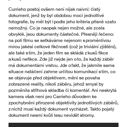
Currieho postoj ovšem není nijak naivní: čistý
dokument, jenž by byl obdobou moci jednotlivé
fotografie, by měl být i podle jeho kritéria přísně vzato
nemožný. Co je naopak nejen možné, ale zcela
obvyklé, jsou dokumenty částečné. Přesněji řečeno:
na poli filmu se setkáváme nejenom s proměnlivou
mírou jakési celkové fikčnosti (což je triviální zjištění),
ale také s tím, že jeden film se skládá z kusů fikce
a kusů nefikce. Zde již nejde jen o to, že každý záběr
má dokumentární vrstvu. Jde o fakt, že jakmile sama
situace natáčení zahrne určitou komunikaci s tím, co
se objevuje před objektivem, mění se povaha
zobrazené reality, nikoli záběru, jehož smysl by
pozměnila střihová skladba či komentář. Ani neskrytá
kamera však není pro Carrieho důvodem ke
zpochybnění přirozené objektivity jednotlivých záběrů,
z nichž musí každý dokument vycházet. Takto pojatý
dokument nesmí kvůli lesu nevidět stromy.