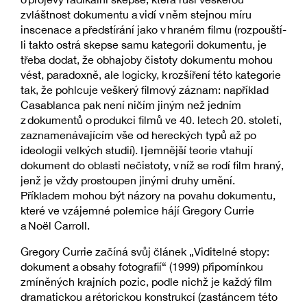
zvláštnost dokumentu a vidí v něm stejnou míru
inscenace a předstírání jako v hraném filmu (rozpouští-
li takto ostrá skepse samu kategorii dokumentu, je
třeba dodat, že obhajoby čistoty dokumentu mohou
vést, paradoxně, ale logicky, k rozšíření této kategorie
tak, že pohlcuje veškerý filmový záznam: například
Casablanca pak není ničím jiným než jedním
z dokumentů o produkci filmů ve 40. letech 20. století,
zaznamenávajícím vše od hereckých typů až po
ideologii velkých studií). I jemnější teorie vtahují
dokument do oblasti nečistoty, v níž se rodí film hraný,
jenž je vždy prostoupen jinými druhy umění.
Příkladem mohou být názory na povahu dokumentu,
které ve vzájemné polemice hájí Gregory Currie
a Noël Carroll.
Gregory Currie začíná svůj článek „Viditelné stopy:
dokument a obsahy fotografií“ (1999) připomínkou
zmíněných krajních pozic, podle nichž je každý film
dramatickou a rétorickou konstrukcí (zastáncem této