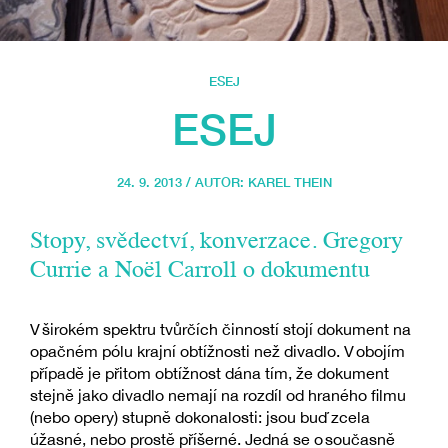
ESEJ
ESEJ
24. 9. 2013 / AUTOR:
KAREL THEIN
Stopy, svědectví, konverzace. Gregory
Currie a Noël Carroll o dokumentu
V širokém spektru tvůrčích činností stojí dokument na
opačném pólu krajní obtížnosti než divadlo. V obojím
případě je přitom obtížnost dána tím, že dokument
stejně jako divadlo nemají na rozdíl od hraného filmu
(nebo opery) stupně dokonalosti: jsou buď zcela
úžasné, nebo prostě příšerné. Jedná se o současně