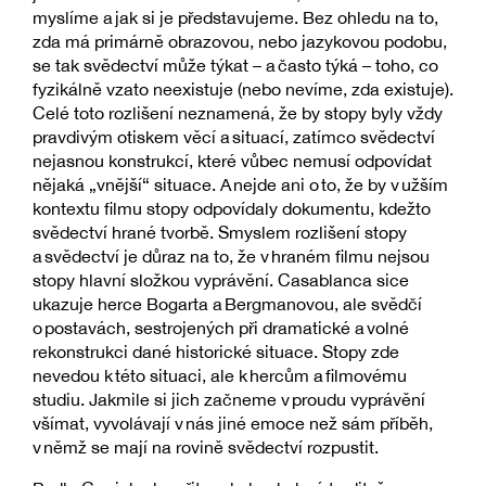
myslíme a jak si je představujeme. Bez ohledu na to,
zda má primárně obrazovou, nebo jazykovou podobu,
se tak svědectví může týkat – a často týká – toho, co
fyzikálně vzato neexistuje (nebo nevíme, zda existuje).
Celé toto rozlišení neznamená, že by stopy byly vždy
pravdivým otiskem věcí a situací, zatímco svědectví
nejasnou konstrukcí, které vůbec nemusí odpovídat
nějaká „vnější“ situace. A nejde ani o to, že by v užším
kontextu filmu stopy odpovídaly dokumentu, kdežto
svědectví hrané tvorbě. Smyslem rozlišení stopy
a svědectví je důraz na to, že v hraném filmu nejsou
stopy hlavní složkou vyprávění. Casablanca sice
ukazuje herce Bogarta a Bergmanovou, ale svědčí
o postavách, sestrojených při dramatické a volné
rekonstrukci dané historické situace. Stopy zde
nevedou k této situaci, ale k hercům a filmovému
studiu. Jakmile si jich začneme v proudu vyprávění
všímat, vyvolávají v nás jiné emoce než sám příběh,
v němž se mají na rovině svědectví rozpustit.