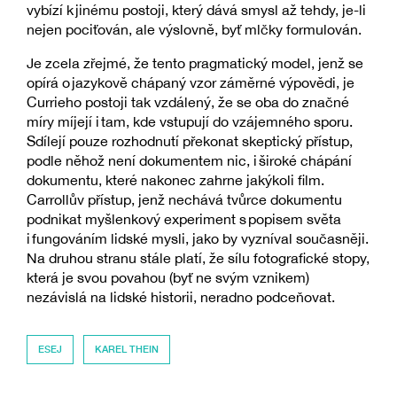
vybízí k jinému postoji, který dává smysl až tehdy, je-li
nejen pociťován, ale výslovně, byť mlčky formulován.
Je zcela zřejmé, že tento pragmatický model, jenž se
opírá o jazykově chápaný vzor záměrné výpovědi, je
Currieho postoji tak vzdálený, že se oba do značné
míry míjejí i tam, kde vstupují do vzájemného sporu.
Sdílejí pouze rozhodnutí překonat skeptický přístup,
podle něhož není dokumentem nic, i široké chápání
dokumentu, které nakonec zahrne jakýkoli film.
Carrollův přístup, jenž nechává tvůrce dokumentu
podnikat myšlenkový experiment s popisem světa
i fungováním lidské mysli, jako by vyzníval současněji.
Na druhou stranu stále platí, že sílu fotografické stopy,
která je svou povahou (byť ne svým vznikem)
nezávislá na lidské historii, neradno podceňovat.
ESEJ
KAREL THEIN