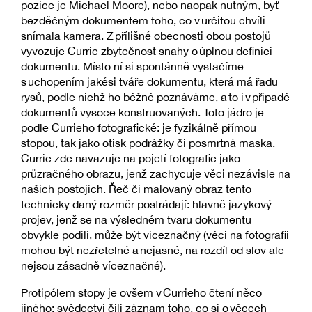
pozice je Michael Moore), nebo naopak nutným, byť
bezděčným dokumentem toho, co v určitou chvíli
snímala kamera. Z přílišné obecnosti obou postojů
vyvozuje Currie zbytečnost snahy o úplnou definici
dokumentu. Místo ní si spontánně vystačíme
s uchopením jakési tváře dokumentu, která má řadu
rysů, podle nichž ho běžně poznáváme, a to i v případě
dokumentů vysoce konstruovaných. Toto jádro je
podle Currieho fotografické: je fyzikálně přímou
stopou, tak jako otisk podrážky či posmrtná maska.
Currie zde navazuje na pojetí fotografie jako
průzračného obrazu, jenž zachycuje věci nezávisle na
našich postojích. Řeč či malovaný obraz tento
technicky daný rozměr postrádají: hlavně jazykový
projev, jenž se na výsledném tvaru dokumentu
obvykle podílí, může být víceznačný (věci na fotografii
mohou být nezřetelné a nejasné, na rozdíl od slov ale
nejsou zásadně víceznačné).
Protipólem stopy je ovšem v Currieho čtení něco
jiného: svědectví čili záznam toho, co si o věcech