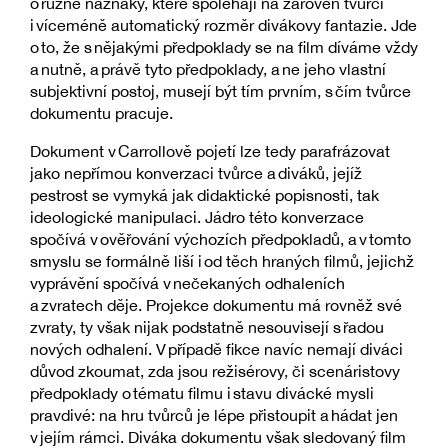
o různé náznaky, které spoléhají na zároveň tvůrčí
i víceméně automatický rozměr divákovy fantazie. Jde
o to, že s nějakými předpoklady se na film díváme vždy
a nutně, a právě tyto předpoklady, a ne jeho vlastní
subjektivní postoj, musejí být tím prvním, s čím tvůrce
dokumentu pracuje.
Dokument v Carrollově pojetí lze tedy parafrázovat
jako nepřímou konverzaci tvůrce a diváků, jejíž
pestrost se vymyká jak didaktické popisnosti, tak
ideologické manipulaci. Jádro této konverzace
spočívá v ověřování výchozích předpokladů, a v tomto
smyslu se formálně liší i od těch hraných filmů, jejichž
vyprávění spočívá v nečekaných odhaleních
a zvratech děje. Projekce dokumentu má rovněž své
zvraty, ty však nijak podstatně nesouvisejí s řadou
nových odhalení. V případě fikce navíc nemají diváci
důvod zkoumat, zda jsou režisérovy, či scenáristovy
předpoklady o tématu filmu i stavu divácké mysli
pravdivé: na hru tvůrců je lépe přistoupit a hádat jen
v jejím rámci. Diváka dokumentu však sledovaný film