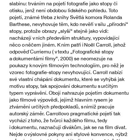
slabinu: trváním na pojetí fotografie jako stopy či
otisku, jenž není obdobou lidského pohledu. Toto
pojetí, známé třeba z knihy Světlá komora Rolanda
Barthese, nevyhovuje těm, kdo nevěří v sílu „přírodní“
stopy, protože obrazy „slyší“ stejně jako vidí:
nacházejí v nich především struktury, vypovídající
něco o něčem jiném. K nim patří i Noël Carroll, jehož
odpověď Curriemu ( v textu „Fotografické stopy
a dokumentární filmy“, 2000) se neomezuje na
poukazy k novým filmovým technologiím, pro něž je
vzorec fotografie-stopy nevyhovující. Carroll nabízí
své vlastní chápání dokumentu, které se vyhýbá jak
motivu stopy, tak spojování dokumentu s určitým
typem vyprávění. Obojí nahrazuje pojetím dokumentu
jako filmové výpovědi, jejímž hlavním rysem je
ztvárnění určitých předpokladů, s nimiž pracuje
autorský záměr. Carrollovo pragmatické pojetí tak
vychází z toho, že tvůrci každého filmu, tedy
i dokumentu, naznačují divákům, jak se na film dívat.
Nejde o výslovné pokyny ani stylové konvence, nýbrž