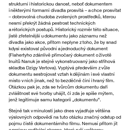
strukturní i historickou danost, neboť dokumentem
i některými formami divadla prosvítá – a chce prosvítat
– dobrovolná chudoba zvolených prostředků, kterou
nesmí překrýt žádná pestrost technických
a rétorických postupů. Historický rozměr této situace,
jistě zřetelnější u dokumentu jako záznamu než
divadla jako akce, přitom neplyne z toho, že by snad
kdysi existoval původní a jednoduchý dokument
(Flahertyho zdánlivě přímočarý dokument o životě
Inuitů Nanuk je stejně vykonstruovaný jako střihová
skladba Dzigy Vertova). Vyplývá především z vůle
dokumentu sestrojovat vztah k dějinám i své vlastní
místo v nich jinak, než to bezděčně činí i hraný film.
Otázkou pak je, zda se tvůrcům dokumentu daří
zvláštnost své tvorby uhájit, či zda je spíše mýtem,
jenž legitimuje samu kategorii „dokumentu“.
Stejně tak v minulosti jako dnes vyjadřuje většina
výslovných odpovědí na tuto otázku značný odstup od
pojmu čistě dokumentárního filmu. Nemusí přitom jít
o projevy radikální skepse, která ruší veškerou